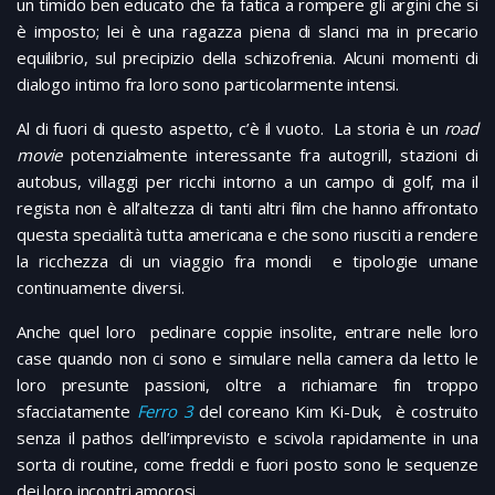
un timido ben educato che fa fatica a rompere gli argini che si
è imposto; lei è una ragazza piena di slanci ma in precario
equilibrio, sul precipizio della schizofrenia. Alcuni momenti di
dialogo intimo fra loro sono particolarmente intensi.
Al di fuori di questo aspetto, c’è il vuoto. La storia è un
road
movie
potenzialmente interessante fra autogrill, stazioni di
autobus, villaggi per ricchi intorno a un campo di golf, ma il
regista non è all’altezza di tanti altri film che hanno affrontato
questa specialità tutta americana e che sono riusciti a rendere
la ricchezza di un viaggio fra mondi e tipologie umane
continuamente diversi.
Anche quel loro pedinare coppie insolite, entrare nelle loro
case quando non ci sono e simulare nella camera da letto le
loro presunte passioni, oltre a richiamare fin troppo
sfacciatamente
Ferro 3
del coreano Kim Ki-Duk, è costruito
senza il pathos dell’imprevisto e scivola rapidamente in una
sorta di routine, come freddi e fuori posto sono le sequenze
dei loro incontri amorosi.