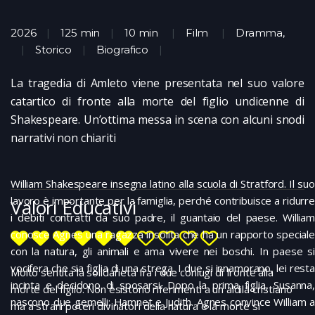
2026
125 min
10 min
Film
Dramma
,
Storico
Biografico
La tragedia di Amleto viene presentata nel suo valore
catartico di fronte alla morte del figlio undicenne di
Shakespeare. Un’ottima messa in scena con alcuni snodi
narrativi non chiariti
William Shakespeare insegna latino alla scuola di Stratford. Il suo
lavoro è importante per la famiglia, perché contribuisce a ridurre
Valori Educativi
i debiti contratti da suo padre, il guantaio del paese. William
conosce Agnes una ragazza insolita che ha un rapporto speciale
con la natura, gli animali e ama vivere nei boschi. In paese si
vocifera che sia figlia di una strega. I due si innamorano, lei resta
Molto sentita la solidarietà fra i due coniugi di fronte alla
incinta e decidono di sposarsi. Dopo la prima figlia, Susanna,
morte del figlio. Non esistono riferimenti a un aldilà cristiano
nascono due gemelli: Hamnet e Judith. Agnes convince William a
ma a strani poteri divinatori della natura e la morte si