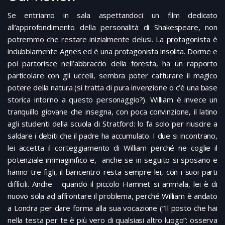
Se entriamo in sala aspettandoci un film dedicato
all’approfondimento della personalità di Shakespeare, non
potremmo che restare inizialmente delusi. La protagonista è
indubbiamente Agnes ed è una protagonista insolita. Dorme e
poi partorisce nell’abbraccio della foresta, ha un rapporto
particolare con gli uccelli, sembra poter catturare il magico
potere della natura (si tratta di pura invenzione o c’è una base
storica intorno a questo personaggio?). William è invece un
tranquillo giovane che insegna, con poca convinzione, il latino
agli studenti della scuola di Stratford: lo fa solo per riuscire a
saldare i debiti che il padre ha accumulato. I due si incontrano,
lei accetta il corteggiamento di William perché ne coglie il
potenziale immaginifico e, anche se in seguito si sposano e
hanno tre figli, il baricentro resta sempre lei, con i suoi parti
difficili. Anche quando il piccolo Hamnet si ammala, lei è di
nuovo sola ad affrontare il problema, perché William è andato
a Londra per dare forma alla sua vocazione (“Il posto che hai
nella testa per te è più vero di qualsiasi altro luogo”: osserva