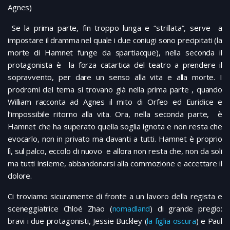
Agnes)
Se la prima parte, fin troppo lunga e “strillata”, serve a
impostare il dramma nel quale i due coniugi sono precipitati (la
morte di Hamnet funge da spartiacque), nella seconda il
protagonista è la forza catartica del teatro a prendere il
sopravvento, per dare un senso alla vita e alla morte. I
prodromi del tema si trovano già nella prima parte , quando
William racconta ad Agnes il mito di Orfeo ed Euridice e
l’impossibile ritorno alla vita. Ora, nella seconda parte, è
Hamnet che ha superato quella soglia ignota e non resta che
evocarlo, non in privato ma davanti a tutti. Hamnet è proprio
lì, sul palco, eccolo di nuovo e allora non resta che, non da soli
ma tutti insieme, abbandonarsi alla commozione e accettare il
dolore.
Ci troviamo sicuramente di fronte a un lavoro della regista e
sceneggiatrice Chloé Zhao (
nomadland
) di grande pregio:
bravi i due protagonisti, Jessie Buckley (
la figlia oscura
) e Paul