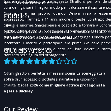
trasferirsi a Londra mentre lei resta Stratford per prendersi
presenta come un oscuro mistero
cura dei figli: sarà il miglior modo per valorizzare il suo talento.
Così avviene ma proprio quando William inizia a essere
Pubblico
apprezzato, Hamnet, a 11 anni, muore di peste. Lo strazio dei
coniugi è enorme. Shakespeare è costretto a tornare a Londra
10+
perché ormai tutto è pronto per la prima rappresentazione
I più piccoli si possono impressionare di fronte alla morte di
della sua tragedia: Amleto. Anche Agnes raggiunge Londra per
Hamnet. Un incontro sessuale senza nudità
incontrare il marito e partecipare alla prima. Già dalle prime
Giudizio Artistico
battute Agnes comprende quanto del loro dolore è stato
riversato nella figura del protagonista…
Ottimi gli attori, perfetta la messa in scena. La sceneggiatura
soffre di un eccesso di sottintesi narrativi e allusioni non
chiarite.
Oscat 2026 come migliore attrice protagonista
a Jessie Buckley
Our Review