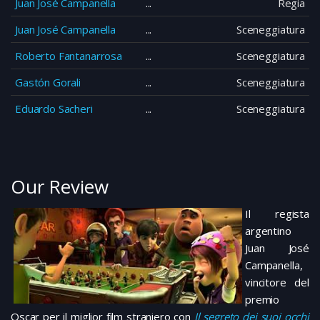
Juan José Campanella
Regia
Juan José Campanella
Sceneggiatura
Roberto Fantanarrosa
Sceneggiatura
Gastón Gorali
Sceneggiatura
Eduardo Sacheri
Sceneggiatura
Our Review
Il regista
argentino
Juan José
Campanella,
vincitore del
premio
Oscar per il miglior film straniero con
Il segreto dei suoi occhi