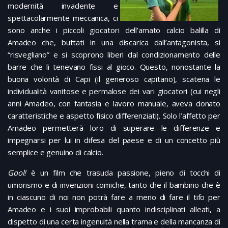
modernità invadente e
spettacolarmente meccanica, ci
sono anche i piccoli giocatori dell’amato calcio balilla di
Amadeo che, buttati in una discarica dall’antagonista, si
“risvegliano” e si scoprono liberi dal condizionamento delle
barre che li tenevano fissi al gioco. Questo, nonostante la
buona volontà di Capi (il generoso capitano), scatena le
individualità vanitose e permalose dei vari giocatori (cui negli
anni Amadeo, con fantasia e lavoro manuale, aveva donato
caratteristiche e aspetto fisico differenziati). Solo l’affetto per
Amadeo permetterà loro di superare le differenze e
impegnarsi per lui in difesa del paese e di un concetto più
semplice e genuino di calcio.
Gool!
è un film che trasuda passione, pieno di tocchi di
umorismo e di invenzioni comiche, tanto che il bambino che è
in ciascuno di noi non potrà fare a meno di fare il tifo per
Amadeo e i suoi improbabili quanto indisciplinati alleati, a
dispetto di una certa ingenuità nella trama e della mancanza di