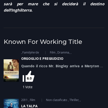
sarà per mare che si deciderà il destino
dell’Inghilterra.
Known For Working Title
FamilyVerde
Film
Dramma
ORGOGLIO E PREGIUDIZIO
Quando il ricco Mr. Bingley arriva a Meryton gli
occhi di tutte le madri con figlie in età da marito
si puntano su di lui, e in particolare quelli di Mrs.
6.0
Bennet che di figlie ne ha cinque, con fragili
prospettive matrimoniali. Mr. Bingly sembra
1
Vote
molto interessato alla maggiore, Jane, mentre
la vivace Elizabeth si scontra subito con Mr.
2011
Film
Non classificato
Thriller
Darcy, l’ombroso amico di lui. Naturalmente le
LA TALPA
cose non sono come sembrano e i destini di