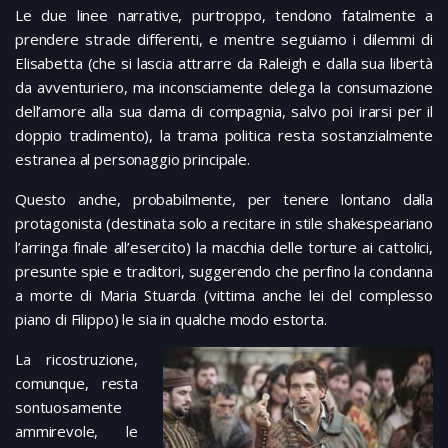
Le due linee narrative, purtroppo, tendono fatalmente a
prendere strade differenti, e mentre seguiamo i dilemmi di
Elisabetta (che si lascia attrarre da Raleigh e dalla sua libertà
da avventuriero, ma inconsciamente delega la consumazione
dell’amore alla sua dama di compagnia, salvo poi irarsi per il
doppio tradimento), la trama politica resta sostanzialmente
estranea al personaggio principale.
Questo anche, probabilmente, per tenere lontano dalla
protagonista (destinata solo a recitare in stile shakespeariano
l’arringa finale all’esercito) la macchia delle torture ai cattolici,
presunte spie e traditori, suggerendo che perfino la condanna
a morte di Maria Stuarda (vittima anche lei del complesso
piano di Filippo) le sia in qualche modo estorta.
La ricostruzione,
comunque, resta
sontuosamente
ammirevole, le