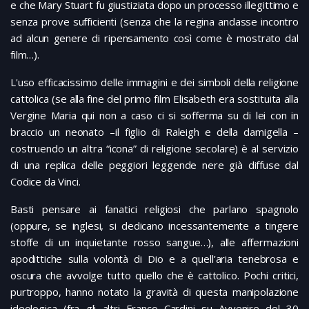
e che Mary Stuart fu giustiziata dopo un processo illegittimo e
senza prove sufficienti (senza che la regina andasse incontro
ad alcun genere di ripensamento così come è mostrato dal
film…).
L'uso efficacissimo delle immagini e dei simboli della religione
cattolica (se alla fine del primo film Elisabeth era sostituita alla
Vergine Maria qui non a caso ci si sofferma su di lei con in
braccio un neonato –il figlio di Raleigh e della damigella –
costruendo un altra “icona” di religione secolare) è al servizio
di una replica delle peggiori leggende nere già diffuse dal
Codice da Vinci.
Basti pensare ai fanatici religiosi che parlano spagnolo
(oppure, se inglesi, si dedicano incessantemente a tingere
stoffe di un inquietante rosso sangue…), alle affermazioni
apodittiche sulla volontà di Dio e a quell’aria tenebrosa e
oscura che avvolge tutto quello che è cattolico. Pochi critici,
purtroppo, hanno notato la gravità di questa manipolazione
ideologica (fra gli altri Franco Cardini su Avvenire del 30