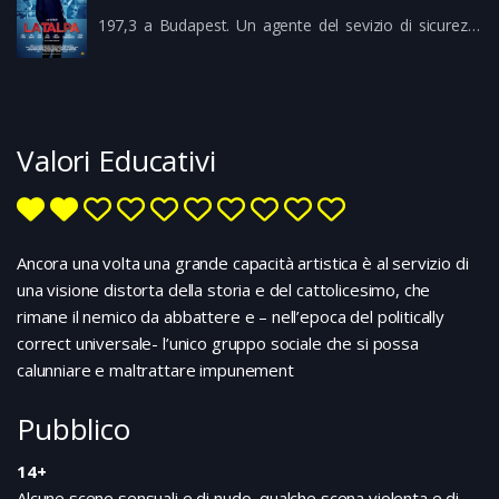
tutti sono destinati a complicarsi, complici
197,3 a Budapest. Un agente del sevizio di sicurezza
parenti impiccioni, ufficiali poco raccomandabili
inglese vi giunge per una missione sin troppo delicata.
e inaspettate proposte di matrimonio…
Qualcosa va storto, l’agente viene immediatamente
scoperto e raggiunto da un colpo di pistola.
Nell’azione perde la vita anche in maniera accidentale
una giovane ragazza che sta allattando il figlioletto.
Valori Educativi
Una tragedia. Le spie occidentali infiltrate a Budapest
sono bruciate. Ma il vero incendio divampa a Londra. Il
capo del servizio segreto inglese, Control, salta. Tutto
sembra logico. A certi livelli non si può sbagliare.
Eppure qualcosa non torna...
Ancora una volta una grande capacità artistica è al servizio di
una visione distorta della storia e del cattolicesimo, che
rimane il nemico da abbattere e – nell’epoca del politically
correct universale- l’unico gruppo sociale che si possa
calunniare e maltrattare impunement
Pubblico
14+
Alcune scene sensuali e di nudo, qualche scena violenta e di