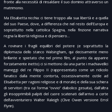
fronte alla necessità di rinsaldare il suo dominio attraverso un
matrimonio.
Ma Elisabetta nicchia: ci tiene troppo alla sua libertà e a quella
del suo Paese, dove, a differenza che nel resto dell’Europa e
soprattutto nella cattolica Spagna, nella finzione narrativa
regna la libertà religiosa e di pensiero…
A rovinare i fragili equilibri del potere (e soprattutto la
diplomazia dello stanco Walsingham, qui decisamente meno
brillante e spietato che nel primo film, al punto da apparire
forzatamente inetto) ci si mettono da una parte i machiavellici
maneggi del re Filippo II (rappresentato come un ridicolo
fanatico dalla mente contorta, ossessivamente ostile ad
Elisabetta per ragioni religiose e di morale) e della sua schiera
di servitori (tra cui l’ormai “ovvio” diabolico gesuita), dall’altra
gli insopprimibili palpiti del cuore scatenati dall’arrivo a corte
dell’avventuriero Walter Raleigh (Clive Owen versione Errol
Flynn).