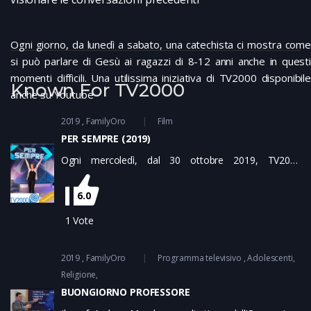
Ogni giorno, da lunedì a sabato, una catechista ci mostra come
si può parlare di Gesù ai ragazzi di 8-12 anni anche in questi
momenti difficili. Una utilissima iniziativa di TV2000 disponibile
Known For TV2000
anche su Youtube
2019
FamilyOro
Film
PER SEMPRE (2019)
Ogni mercoledì, dal 30 ottobre 2019, TV2000
trasmette il programma con un titolo programmatico:
Per Sempre. Un format sul matrimonio nella forma di
6.0
un game-show, condotto da Beatrice Fazi
1
Vote
2019
FamilyOro
Programma televisivo
Adolescenti
Religione
BUONGIORNO PROFESSORE