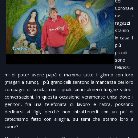
del
Coronavi
rus i
ragazzi
stanno
in casa. I
più
piccoli
sono
felicissi
mi di poter avere papà e mamma tutto il giorno con loro
(magari a turno), i più grandicelli sentono la mancanza dei loro
compagni di scuola, con i quali fanno almeno lunghe video-
conversazioni. In questa occasione veramente unica dove i
genitori, fra una telefonata di lavoro e l’altra, possono
dedicarsi ai figli, perché non intrattenerli con un po’ di
catechismo fatto con allegria, su temi che stanno loro a
cuore?