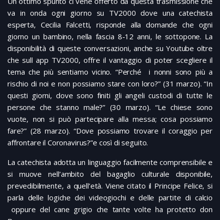
Un ottimo spunto ci vene offerto da questa trasmissione che
va in onda ogni giorno su TV2000 dove una catechista
esperta, Cecilia Falcetti, risponde alla domande che ogni
giorno un bambino, nella fascia 8-12 anni, le sottopone. La
disponibilità di queste conversazioni, anche su Youtube oltre
che sull app TV2000, offre il vantaggio di poter scegliere il
tema che più sentiamo vicino. “Perché i nonni sono più a
rischio di noi e non possiamo stare con loro?” (31 marzo). “In
questi giorni, dove sono finiti gli angeli custodi di tutte le
persone che stanno male?” (30 marzo). “Le chiese sono
vuote, non si può partecipare alla messa; cosa possiamo
fare?” (28 marzo). “Dove possiamo trovare il coraggio per
affrontare il Coronavirus?”e così di seguito.
La catechista adotta un linguaggio facilmente comprensibile e
si muove nell’ambito del bagaglio culturale disponibile,
prevedibilmente, a quell’età. Viene citato il Principe Felice, si
parla delle logiche dei videogiochi e delle partite di calcio
oppure del cane grigio che tante volte ha protetto don