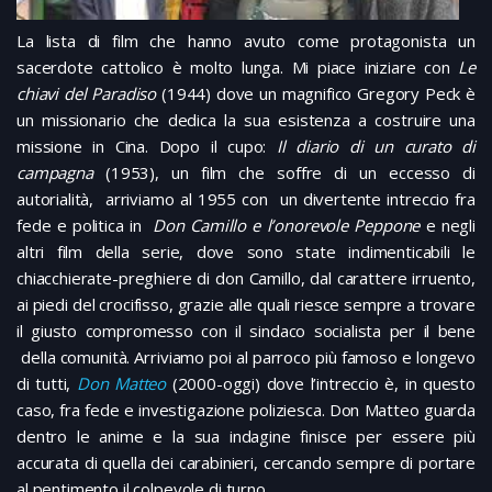
La lista di film che hanno avuto come protagonista un
sacerdote cattolico è molto lunga. Mi piace iniziare con
Le
chiavi del Paradiso
(1944) dove un magnifico Gregory Peck è
un missionario che dedica la sua esistenza a costruire una
missione in Cina. Dopo il cupo:
Il diario di un curato di
campagna
(1953), un film che soffre di un eccesso di
autorialità, arriviamo al 1955 con un divertente intreccio fra
fede e politica in
Don Camillo e l’onorevole Peppone
e negli
altri film della serie, dove sono state indimenticabili le
chiacchierate-preghiere di don Camillo, dal carattere irruento,
ai piedi del crocifisso, grazie alle quali riesce sempre a trovare
il giusto compromesso con il sindaco socialista per il bene
della comunità. Arriviamo poi al parroco più famoso e longevo
di tutti,
Don Matteo
(2000-oggi) dove l’intreccio è, in questo
caso, fra fede e investigazione poliziesca. Don Matteo guarda
dentro le anime e la sua indagine finisce per essere più
accurata di quella dei carabinieri, cercando sempre di portare
al pentimento il colpevole di turno.