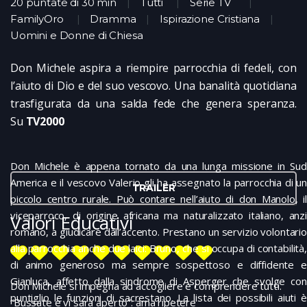
20 puntate di 30 min
Tutti
Serie TV
FamilyOro
Dramma
Ispirazione Cristiana
Uomini e Donne di Chiesa
Don Michele aspira a riempire parrocchia di fedeli, con
l’aiuto di Dio e del suo vescovo. Una banalità quotidiana
trasfigurata da una salda fede che genera speranza.
Su
TV2000
Don Michele è appena tornato da una lunga missione in Sud
America e il vescovo Valerio gli ha assegnato la parrocchia di un
TRAILER
piccolo centro rurale. Può contare nell’aiuto di don Manolo, il
viceparroco, di origine africana ma naturalizzato italiano, anzi
Valori Educativi
romano, a giudicare dall’accento. Prestano un servizio volontario
alla parrocchia anche due laici: Bruno, che si occupa di contabilità,
di animo generoso ma sempre sospettoso e diffidente e
Gianluca, affetto dalla sindrome di Asperger che svolge con
Don Michele si impegna ad accogliere e comprendere tutti.
puntiglio le funzioni di sacrestano. La lista dei possibili aiuti è
“Bussate e vi sarà aperto”: ama ripetere