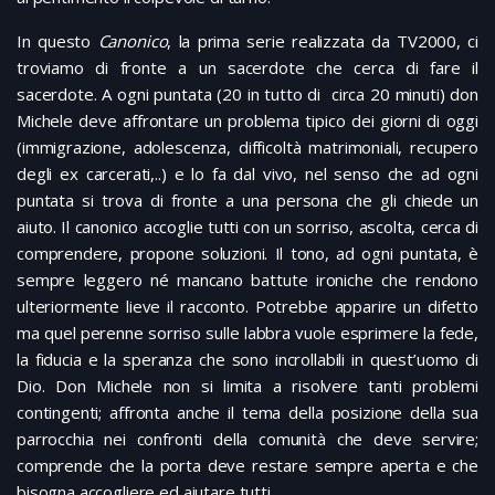
In questo
Canonico
, la prima serie realizzata da TV2000, ci
troviamo di fronte a un sacerdote che cerca di fare il
sacerdote. A ogni puntata (20 in tutto di circa 20 minuti) don
Michele deve affrontare un problema tipico dei giorni di oggi
(immigrazione, adolescenza, difficoltà matrimoniali, recupero
degli ex carcerati,..) e lo fa dal vivo, nel senso che ad ogni
puntata si trova di fronte a una persona che gli chiede un
aiuto. Il canonico accoglie tutti con un sorriso, ascolta, cerca di
comprendere, propone soluzioni. Il tono, ad ogni puntata, è
sempre leggero né mancano battute ironiche che rendono
ulteriormente lieve il racconto. Potrebbe apparire un difetto
ma quel perenne sorriso sulle labbra vuole esprimere la fede,
la fiducia e la speranza che sono incrollabili in quest’uomo di
Dio. Don Michele non si limita a risolvere tanti problemi
contingenti; affronta anche il tema della posizione della sua
parrocchia nei confronti della comunità che deve servire;
comprende che la porta deve restare sempre aperta e che
bisogna accogliere ed aiutare tutti.