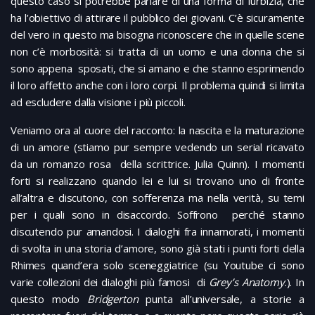
questo caso si potrebbe parlare di una forma di furbizia, che
ha l’obiettivo di attirare il pubblico dei giovani. C’è sicuramente
del vero in questo ma bisogna riconoscere che in quelle scene
non c’è morbosità: si tratta di un uomo e una donna che si
sono appena sposati, che si amano e che stanno esprimendo
il loro affetto anche con i loro corpi. Il problema quindi si limita
ad escludere dalla visione i più piccoli.
Veniamo ora al cuore del racconto: la nascita e la maturazione
di un amore (stiamo pur sempre vedendo un serial ricavato
da un romanzo rosa della scrittrice. Julia Quinn). I momenti
forti si realizzano quando lei e lui si trovano uno di fronte
all’altra e discutono, con sofferenza ma nella verità, su temi
per i quali sono in disaccordo. Soffrono perché stanno
discutendo pur amandosi. I dialoghi fra innamorati, i momenti
di svolta in una storia d’amore, sono già stati i punti forti della
Rhimes quand’era solo sceneggiatrice (su Youtube ci sono
varie collezioni dei dialoghi più famosi di
Grey’s Anatomy
.). In
questo modo
Bridgerton
punta all’universale, a storie a