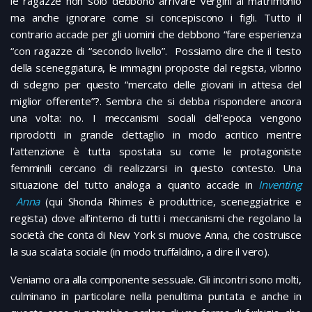
le ragazze non solo debbono arrivare vergini al matrimonio
ma anche ignorare come si concepiscono i figli. Tutto il
contrario accade per gli uomini che debbono “fare esperienza
“con ragazze di “secondo livello”. Possiamo dire che il testo
della sceneggiatura, le immagini proposte dal regista, vibrino
di sdegno per questo “mercato delle giovani in attesa del
miglior offerente”?. Sembra che si debba rispondere ancora
una volta: no. I meccanismi sociali dell’epoca vengono
riprodotti in grande dettaglio in modo acritico mentre
l’attenzione è tutta spostata su come le protagoniste
femminili cercano di realizzarsi in questo contesto. Una
situazione del tutto analoga a quanto accade in
Inventing
Anna
(qui Shonda Rhimes è produttrice, sceneggiatrice e
regista) dove all’interno di tutti i meccanismi che regolano la
società che conta di New York si muove Anna, che costruisce
la sua scalata sociale (in modo truffaldino, a dire il vero).
Veniamo ora alla componente sessuale. Gli incontri sono molti,
culminano in particolare nella penultima puntata e anche in