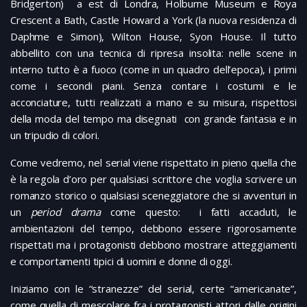
Bridgerton) a est di Londra, Holburne Museum e Roya
Crescent a Bath, Castle Howard a York (la nuova residenza di
Daphme e Simon), Wilton House, Syon House. Il tutto
abbellito con una tecnica di ripresa insolita: nelle scene in
interno tutto è a fuoco (come in un quadro dell’epoca), i primi
come i secondi piani. Senza contare i costumi e le
acconciature, tutti realizzati a mano e su misura, rispettosi
della moda del tempo ma disegnati con grande fantasia e in
un tripudio di colori.
Come vedremo, nel serial viene rispettato in pieno quella che
è la regola d’oro per qualsiasi scrittore che voglia scrivere un
romanzo storico o qualsiasi sceneggiatore che si avventuri in
un
period drama
come questo: i fatti accaduti, le
ambientazioni del tempo, debbono essere rigorosamente
rispettati ma i protagonisti debbono mostrare atteggiamenti
e comportamenti tipici di uomini e donne di oggi.
Iniziamo con le “stranezze” del serial, certe “americanate”,
come quella di mescolare fra i protagonisti attori dalle origini