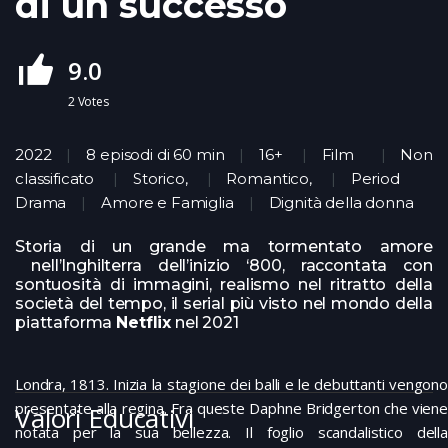
di un successo
9.0
2
Votes
2022
8 episodi di 60 min
16+
Film
Non
classificato
Storico
,
Romantico
,
Period
Drama
Amore e Famiglia
Dignità della donna
Storia di un grande ma tormentato amore
nell’Inghilterra dell’inizio ‘800, raccontata con
sontuosità di immagini, realismo nel ritratto della
società del tempo, il serial più visto nel mondo della
piattaforma
Netflix
nel 2021
Londra, 1813. Inizia la stagione dei balli e le debuttanti vengono
presentate alla regina. Fra queste Daphne Bridgerton che viene
Valori Educativi
notata per la sua bellezza. Il foglio scandalistico della