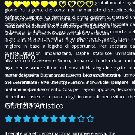
sconosciuta Lady Whistledown, distribuito gratuitamente ogni
giorno fra la gente che conta, non ha mancato di sottolinearlo,
definendo Daphne “un diamante di prima qualità”. Si tratta di un
Quattro sorelle cercano un uomo di cui innamorarsi o a
ottimo inizio e al ballo del debutto, Daphne resta tallonata da
realizzare se stesse e combattono per raggiungere i loro
Anthony il fratello maggiore, suo tutore dopo la morte del
obiettivi in un contesto sociale complesso e talvolta
padre, che si sente in diritto di scegliere per la sorella il partito
degradato. Una inteso amore lega fra loro i due protagonisti
migliore in base a logiche di opportunità. Per sottrarsi da
queste situazioni imbarazzanti, Daphe stabilisce un’insolita
Pubblico
alleanza con l’avvenente Simon, tornato a Londra dopo molti
anni, per assumere il ruolo di duca di Hastings in seguito alla
16+
morte del padre. Daphne vuole avere il tempo di trovare l’uomo
Numerose scene di unioni sessuali ma senza morbosità e
che veramente ama mentre Simon, non vuole pensare al
motivati dall’amore Festini orgiastici come realtà del tempo
matrimonio per il momento. Così, per ragioni opposte, decidono
senza compiacimento
di recitare insieme la parte degli innamorati per evitare che
Giudizio Artistico
qualcuno li importuni…
Il serial è una efficiente macchina narrative e visiva, che