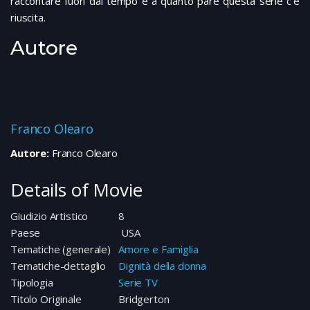
raccontare fuori dal tempo e a quanto pare questa serie c’è
riuscita.
Autore
Franco Olearo
Autore:
Franco Olearo
Details of Movie
Giudizio Artistico
8
Paese
USA
Tematiche (generale)
Amore e Famiglia
Tematiche-dettaglio
Dignità della donna
Tipologia
Serie TV
Titolo Originale
Bridgerton