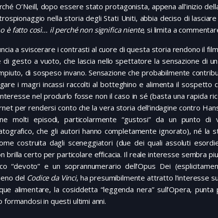
rché O’Neill, dopo essere stato protagonista, appena all’inizio della 
trospionaggio nella storia degli Stati Uniti, abbia deciso di lasciar
 è fatto così… il perché non significa niente
, si limita a commenta
uncia a sviscerare i contrasti al cuore di questa storia rendono il fil
 di gesto a vuoto, che lascia nello spettatore la sensazione di u
mpiuto, di sospeso invano. Sensazione che probabilmente contribu
gare i magri incassi raccolti al botteghino e alimenta il sospetto c
interesse nel produrlo fosse non il caso in sé (basta una rapida ri
ernet per rendersi conto che la vera storia dell’indagine contro Ha
ene molti episodi, particolarmente “gustosi” da un punto di v
tografico, che gli autori hanno completamente ignorato), né la s
ome costruita dagli sceneggiatori (due dei quali assoluti esordie
n brilla certo per particolare efficacia. Il reale interesse sembra 
lico “devoto” e un soprannumerario dell’Opus Dei (esplicitament
eno del
Codice da Vinci
, ha presumibilmente attratto l’interesse 
ue alimentare, la cosiddetta “leggenda nera” sull’Opera, punta più 
 formandosi in questi ultimi anni.