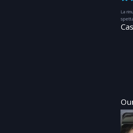
La rin
spetta
Cas
Our