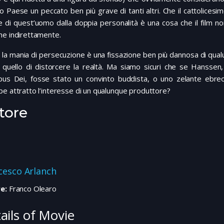
o Paese un peccato ben più grave di tanti altri. Che il cattolice
e di quest’uomo dalla doppia personalità è una cosa che il film n
he indirettamente.
 la mania di persecuzione è una fissazione ben più dannosa di qua
o quello di distorcere la realtà. Ma siamo sicuri che se Hanssen
Opus Dei, fosse stato un convinto buddista, o uno zelante ebreo,
e attratto l’interesse di un qualunque produttore?
tore
cesco Arlanch
e:
Franco Olearo
ails of Movie