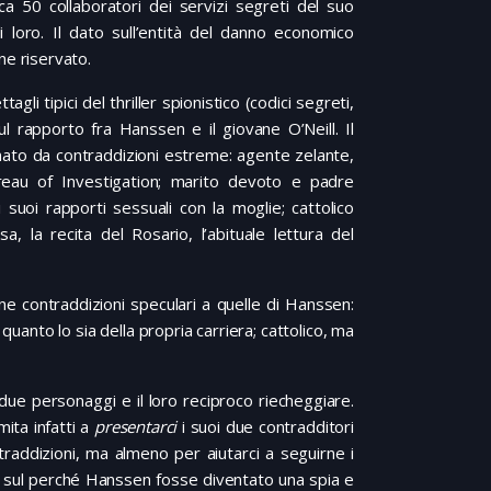
a 50 collaboratori dei servizi segreti del suo
loro. Il dato sull’entità del danno economico
ne riservato.
tagli tipici del thriller spionistico (codici segreti,
ul rapporto fra Hanssen e il giovane O’Neill. Il
to da contraddizioni estreme: agente zelante,
reau of Investigation; marito devoto e padre
 suoi rapporti sessuali con la moglie; cattolico
, la recita del Rosario, l’abituale lettura del
ne contraddizioni speculari a quelle di Hanssen:
anto lo sia della propria carriera; cattolico, ma
ue personaggi e il loro reciproco riecheggiare.
imita infatti a
presentarci
i suoi due contradditori
ntraddizioni, ma almeno per aiutarci a seguirne i
 sul perché Hanssen fosse diventato una spia e