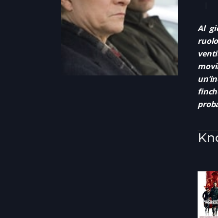
Al gi
ruol
venti
movi
un’in
finc
proba
Kno