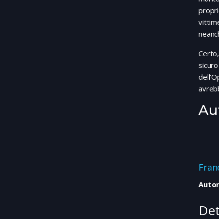
propri
vittim
neanc
Certo,
sicur
dell’
avrebb
Au
Fran
Autor
Det