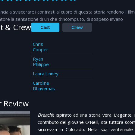
uncia a sviscerare i contrasti al cuore di questa storia rendono il fil
tore la sensazione di un che d’incompiuto, di sospeso invano
t & Crew
Cast
Crew
Chris
Cooper
Ryan
Philippe
Laura Linney
Caroline
Dhavernas
 Review
Breach
è ispirato ad una storia vera. L’agente
contributo del giovane O’Neill, sta tuttora scon
sicurezza in Colorado. Nella sua ventennale a