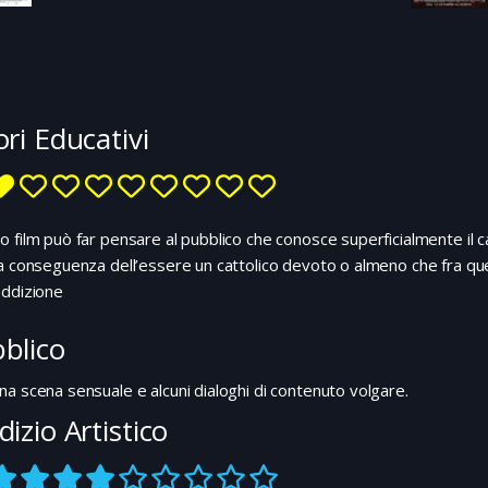
Landa ha il compito di stanare tutti gli
ebrei per deportarli; raggiunge la casa di
un contadino dal quale cerca di avere
notizie sulla famiglia Dreyfus, loro vicini
di cui si sono perse le tracce. Il contadino,
per salvare la sua famiglia, rivela il loro
ori Educativi
nascondiglio; vengono tutti uccisi tranne
la giovane Shosanna. Nel frattempo viene
paracadutato in Francia un drappello di 8
americani di origine ebrea che hanno il
 film può far pensare al pubblico che conosce superficialmente il c
solo scopo di uccidere il maggior numero
a conseguenza dell’essere un cattolico devoto o almeno che fra que
possibile di soldati nazisti prendendosi il
loro scalpo come trofeo. 1944-Parigi. Ora
addizione
Shosanna è diventata proprietaria di un
cinema dove si proietterà un film di
blico
propaganda alla presenza dello stesso
Hitler. L'occasione è ghiotta e gli otto
na scena sensuale e alcuni dialoghi di contenuto volgare.
"bastardi" decidono di infiltrarsi per
dizio Artistico
piazzare delle bombe nella sala; ma anche
Shosanna ha deciso di vendicarsi dando
alle fiamme il suo cinema.....