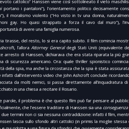
evoto cattolico” Hanssen viene così sottolineato il vieto maschili
i
portano i pantaloni”), l’orientamento politico decisamente con
n”), il moralismo violento (“Ho visto in tv una donna, naturalmen
moni gay. Ho quasi strappato a forza il cavo dal muro”), l’in
pportunità di avere una famiglia numerosa.
ia tirasse, del resto, lo si era capito subito. Il film comincia mos
shcroft, l’allora
Attorney General
degli Stati Uniti (equivalente de
e arresto di Hanssen, dichiarava che era stata riparata la più gr
ma di sicurezza americano. Ora: quale thriller spionistico comin
tità della spia, ma anche la circostanza che la spia è stata assicura
e infatti dall’intervento video che John Ashcroft conclude ricordand
acciata da molti nemici, si passa direttamente all’inquadratura 
cchiato in una chiesa a recitare il Rosario.
re parole, il problema è che questo film può far pensare al pubbli
icialmente, che l’essere traditore di Hanssen sia una
conseguenza
 due termini non ci sia nessuna contraddizione: infatti il film, men
ssen lascia sullo sfondo altri cattolici (in primis la moglie stes
 e qui ridotta a una figura da sfondo) che ovviamente considerano 