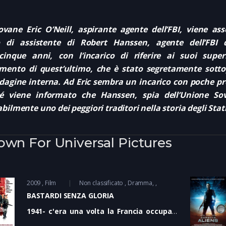
ovane Eric O’Neill, aspirante agente dell’FBI, viene ass
o di assistente di Robert Hanssen, agente dell’FBI 
cinque anni, con l’incarico di riferire ai suoi super
mento di quest’ultimo, che è stato segretamente sott
dagine interna. Ad Eric sembra un incarico con poche pr
hé viene informato che Hanssen, spia dell’Unione Sov
bilmente uno dei peggiori traditori nella storia degli Stati
wn For Universal Pictures
2009
Film
Non classificato
Dramma
BASTARDI SENZA GLORIA
1941- c'era una volta la Francia occupata
dai nazisti. Il colonnello delle SS Hans