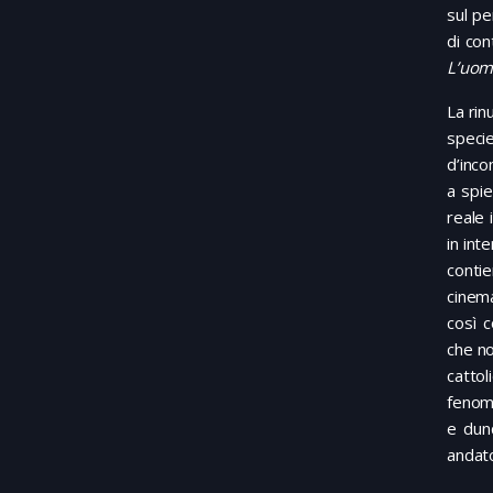
sul pe
di con
L’uomo
La rin
specie
d’inco
a spie
reale 
in int
conti
cinema
così c
che no
catto
fenom
e dunq
andato