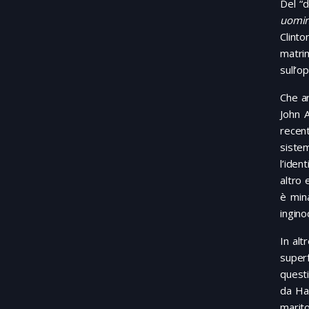
Del “d
uomin
Clinto
matri
sull’o
Che ar
John A
recent
siste
l’iden
altro 
è min
ingino
In alt
superf
questi
da Han
marito