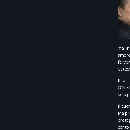
ma in
amorev
ferven
Catech
Il se
O’Neil
solo p
Il cuo
Ma pro
protag
conto