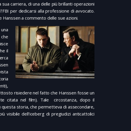
sua carriera, di una delle più brillanti operazioni
e l’FBI per dedicarsi alla professione di avvocato.
re Hanssen a commento delle sue azioni.
m una
n che
isce
he il
cerca
nssen
ista
toria
nti),
piuttosto risiedere nel fatto che Hanssen fosse un
e citata nel film). Tale circostanza, dopo il
su questa storia, che permetteva di assecondare,
visibile dell’iceberg di pregiudizi anticattolici