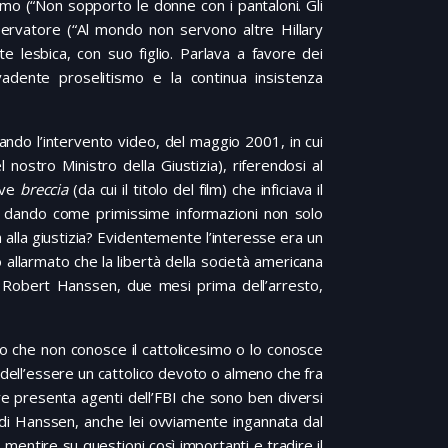
smo (“Non sopporto le donne con i pantaloni. Gli
servatore (“Al mondo non servono altre Hillary
te lesbica, con suo figlio. Parlava a favore dei
vadente proselitismo e la continua insistenza
trando l’intervento video, del maggio 2001, in cui
l nostro Ministro della Giustizia), riferendosi al
ave
breccia
(da cui il titolo del film) che inficiava il
cia dando come primissime informazioni non solo
ta alla giustizia? Evidentemente l’interesse era un
o allarmato che la libertà della società americana
di Robert Hanssen, due mesi prima dell’arresto,
co che non conosce il cattolicesimo o lo conosce
dell’essere un cattolico devoto o almeno che fra
tre presenta agenti dell’FBI che sono ben diversi
sa di Hanssen, anche lei ovviamente ingannata dal
mentire su questioni così importanti e tradire il