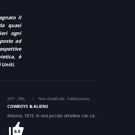
egnato il
da quasi
iori ogni
oposto ad
ospettive
ietica, è
 Uniti.
2011
Film
Non classificato
Fantascienza
COWBOYS & ALIENS
Arizona, 1873. In una piccola cittadina con case
di legno, saloon e ufficio dello sceriffo, un
uomo privo di memoria si risveglia
6.0
improvvisamente. Non capisce dove si trova.