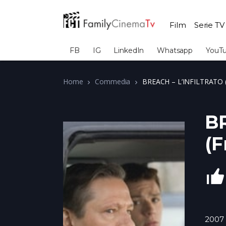
Film
Serie TV
FB
IG
LinkedIn
Whatsapp
YouT
Home
Commedia
BREACH – L’INFILTRATO (
B
(F
2007