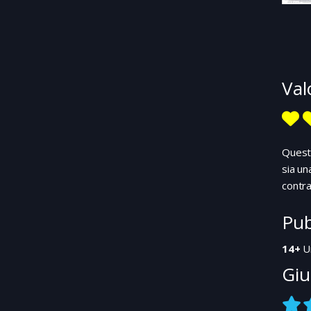
Val
Questo
sia un
contr
Pub
14+
U
Giu