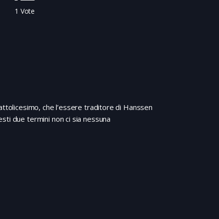
Viene da un altro mondo, è privo anche del
1
Vote
nome ed ha attaccato al polso un misterioso
bracciale, che emette strani segnali e sprizza
una luce azzurrina...
attolicesimo, che l’essere traditore di Hanssen
sti due termini non ci sia nessuna