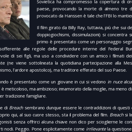
Sovietica ha compromesso la copertura di circ
paese, provocando la morte di almeno tre di 
provocato da Hanssen è tale che l’FBI lo mantie
Il film girato da Billy Ray, tuttavia, più che sui det
doppiogiochismi, dissimulazioni) si concentra s
primo è presentato come un personaggio segna
sofferente alle regole delle procedure interne del Federal Bu
ole di sei figli, ma uso a condividere con un amico i filmati dei
te (ne viene sottolineata la quotidiana partecipazione alla Messa
ismo, l’ardore apostolico), ma traditore efferato del suo Paese.
condo è presentato come un giovane in cui si vedono
in nuce
alcu
l è meticoloso, ma ambizioso; innamorato della moglie, ma meno di qu
er tradizione famigliare.
re di
Breach
sembrano dunque essere le contraddizioni di questi d
prio qui, al suo cuore stesso, sta il problema del film.
Breach
si l
onisti senza offrirci alcuna chiave non dico per scioglierne le co
rti nodi. Peggio. Pone esplicitamente come
irrilevante
la questione