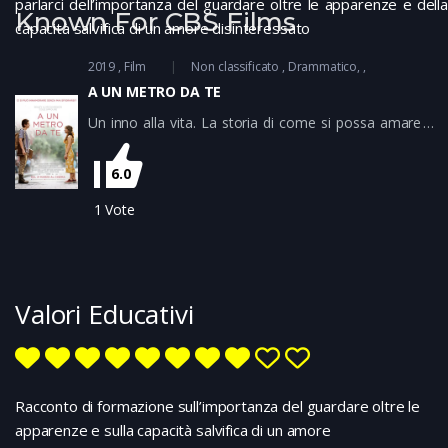
parlarci dell’importanza del guardare oltre le apparenze e della
Known For CBS Films
capacità salvifica di un amore disinteressato
2019
Film
Non classificato
Drammatico
A UN METRO DA TE
Un inno alla vita. La storia di come si possa amare e
odiare la nostra ordinaria quotidianità e di come un
incontro inaspettato possa insegnarci e vedere le cose
6.0
da un’altra prospettiva. Le infermiere svolgono nel
modo migliore il loro servizio,consci che dietro i
1
Vote
problemi fisici dei pazienti ci sono sempre degli esseri
umani
Valori Educativi
Racconto di formazione sull’importanza del guardare oltre le
apparenze e sulla capacità salvifica di un amore