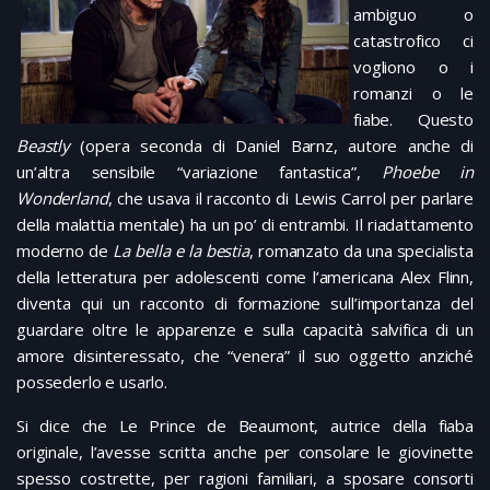
ambiguo o
catastrofico ci
vogliono o i
romanzi o le
fiabe. Questo
Beastly
(opera seconda di Daniel Barnz, autore anche di
un’altra sensibile “variazione fantastica”,
Phoebe in
Wonderland
, che usava il racconto di Lewis Carrol per parlare
della malattia mentale) ha un po’ di entrambi. Il riadattamento
moderno de
La bella e la bestia
, romanzato da una specialista
della letteratura per adolescenti come l’americana Alex Flinn,
diventa qui un racconto di formazione sull’importanza del
guardare oltre le apparenze e sulla capacità salvifica di un
amore disinteressato, che “venera” il suo oggetto anziché
possederlo e usarlo.
Si dice che Le Prince de Beaumont, autrice della fiaba
originale, l’avesse scritta anche per consolare le giovinette
spesso costrette, per ragioni familiari, a sposare consorti