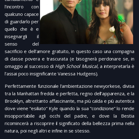
l’incontro con
qualcuno capace
di guardarlo per
quello che è e
insegnargli il
senso del
sacrificio e dell’amore gratuito, in questo caso una compagna
di classe povera e trascurata (e bisognerà perdonare se, in
omaggio al successo di
High School Musical
, a interpretarla è
l’assai poco insignificante Vanessa Hudgens).
Perfettamente funzionale l’ambientazione newyorkese, divisa
tra la Manhattan fredda e perfetta, regno dell’apparenza, e la
Brooklyn, altrettanto affascinante, ma più calda e più autentica
dove viene “esiliato” Kyle quando la sua “condizione” lo rende
insopportabile agli occhi del padre, e dove la Bestia
ricomincerà a riscoprire il significato della bellezza prima nella
natura, poi negli altri e infine in se stesso.