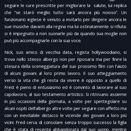
seguire le cure prescritte per migliorare la salute, lui replica
che ”se starò meglio tutto sarà ancora più noioso”. Un
funzionario inglese è venuto a invitarlo per dirigere ancora le
sue musiche davanti alla regina ma lui ostinatamente si rifiuta:
si è impegnato a non suonarle più da quando sua moglie non
può più accompagnarle con la sua voce.
Nick, suo amico di vecchia data, regista hollywoodiano, si
trova nello stesso albergo non per riposarsi ma per finire la
stesura della sceneggiatura del suo prossimo film con l’aiuto
di alcuni giovani al loro primo lavoro. Il suo atteggiamento
verso la vita che gli resta da vivere è opposto a quello di
Fred: è pieno di entusiasmo ed è convinto di lavorare al suo
capolavoro, al suo testamento artistico. Si ritrovano assieme
in più occasioni della giornata, a volte per spettegolare su
alcuni ospiti dell’albergo altre volte per seguire con affetto ma
con un inevitabile distacco le vicende dei giovani a loro più
vicini: Fred cerca di consolare senza troppo successo la figlia
che è stata di recente abbandonata dal suo uomo, mentre