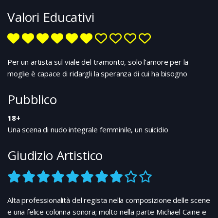
fatta è ben più grave: Anna, una giovane donna
Valori Educativi
giace morta sulla riva del lago. Il padre, il fidanzato
Roberto, i vicini, la famiglia Canali presso la quale
aveva fatto da babysitter a un bimbo poi morto un
uno strano incidente, vengono subito interrogati e
tutti sembrano aver avuto un movente per uccidere
Per un artista sul viale del tramonto, solo l’amore per la
la ragazza....
moglie è capace di ridargli la speranza di cui ha bisogno
Pubblico
18+
Una scena di nudo integrale femminile, un suicidio
Giudizio Artistico
Alta professionalità del regista nella composizione delle scene
e una felice colonna sonora; molto nella parte Michael Caine e