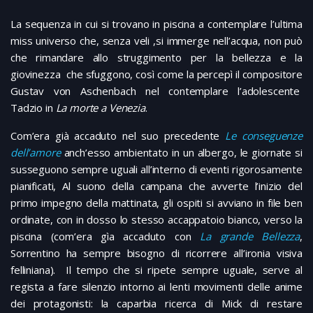
La sequenza in cui si trovano in piscina a contemplare l’ultima
miss universo che, senza veli ,si immerge nell’acqua, non può
che rimandare allo struggimento per la bellezza e la
giovinezza che sfuggono, così come la percepì il compositore
Gustav von Aschenbach nel contemplare l’adolescente
Tadzio in
La morte a Venezia
.
Com’era già accaduto nel suo precedente
Le conseguenze
dell’amore
anch’esso ambientato in un albergo, le giornate si
susseguono sempre uguali all’interno di eventi rigorosamente
pianificati, Al suono della campana che avverte l’inizio del
primo impegno della mattinata, gli ospiti si avviano in file ben
ordinate, con in dosso lo stesso accappatoio bianco, verso la
piscina (com’era gìa accaduto con
La grande Bellezza
,
Sorrentino ha sempre bisogno di ricorrere all’ironia visiva
felliniana). Il tempo che si ripete sempre uguale, serve al
regista a fare silenzio intorno ai lenti movimenti delle anime
dei protagonisti: la caparbia ricerca di Mick di restare