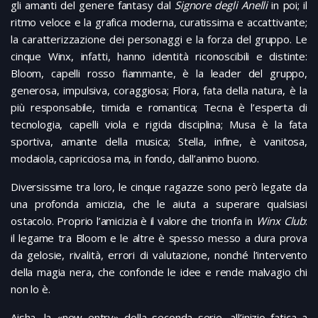
gli amanti del genere fantasy dal
Signore degli Anelli
in poi; il
ritmo veloce e la grafica moderna, curatissima e accattivante;
la caratterizzazione dei personaggi e la forza del gruppo. Le
cinque Winx, infatti, hanno identità riconoscibili e distinte:
Bloom, capelli rosso fiammante, è la leader del gruppo,
generosa, impulsiva, coraggiosa; Flora, fata della natura, è la
più responsabile, timida e romantica; Tecna è l’esperta di
tecnologia, capelli viola e rigida disciplina; Musa è la fata
sportiva, amante della musica; Stella, infine, è vanitosa,
modaiola, capricciosa ma, in fondo, dall’animo buono.
Diversissime tra loro, le cinque ragazze sono però legate da
una profonda amicizia, che le aiuta a superare qualsiasi
ostacolo. Proprio l’amicizia è il valore che trionfa in
Winx Club
:
il legame tra Bloom e le altre è spesso messo a dura prova
da gelosie, rivalità, errori di valutazione, nonché l’intervento
della magia nera, che confonde le idee e rende malvagio chi
non lo è.
Aisha, la «new entry» della seconda serie, all’inizio fatica a