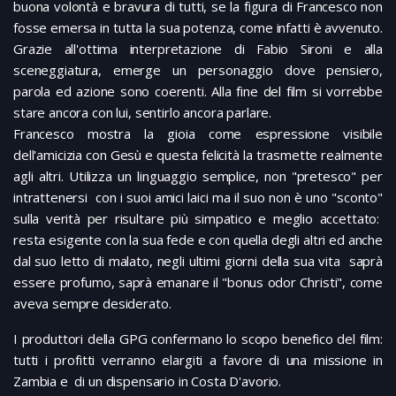
buona volontà e bravura di tutti, se la figura di Francesco non
fosse emersa in tutta la sua potenza, come infatti è avvenuto.
Grazie all'ottima interpretazione di Fabio Sironi e alla
sceneggiatura, emerge un personaggio dove pensiero,
parola ed azione sono coerenti. Alla fine del film si vorrebbe
stare ancora con lui, sentirlo ancora parlare.
Francesco mostra la gioia come espressione visibile
dell'amicizia con Gesù e questa felicità la trasmette realmente
agli altri. Utilizza un linguaggio semplice, non "pretesco" per
intrattenersi con i suoi amici laici ma il suo non è uno "sconto"
sulla verità per risultare più simpatico e meglio accettato:
resta esigente con la sua fede e con quella degli altri ed anche
dal suo letto di malato, negli ultimi giorni della sua vita saprà
essere profumo, saprà emanare il "bonus odor Christi", come
aveva sempre desiderato.
I produttori della GPG confermano lo scopo benefico del film:
tutti i profitti verranno elargiti a favore di una missione in
Zambia e di un dispensario in Costa D'avorio.