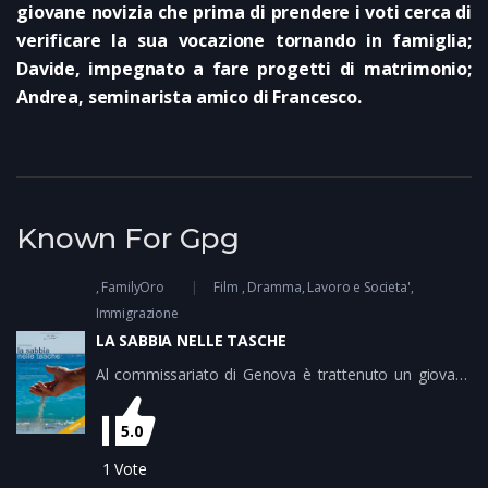
giovane novizia che prima di prendere i voti cerca di
verificare la sua vocazione tornando in famiglia;
Davide, impegnato a fare progetti di matrimonio;
Andrea, seminarista amico di Francesco.
Known For Gpg
FamilyOro
Film
Dramma
Lavoro e Societa'
Immigrazione
LA SABBIA NELLE TASCHE
Al commissariato di Genova è trattenuto un giovane
marocchino, accusato di furto in un centro
commerciale della città. Il suo nome è Abdel Rahim ed
5.0
è uno dei tanti clandestini arrivati in Italia dopo un
lungo camminare attraverso un'Europa che se a tratti
1
Vote