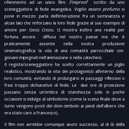
riferimento ad un unico film:
Fireproof
scritto da uno
sceneggiatore di fede evangelica.
Voglio essere profumo
si
pone in mezzo: parla dell'interazione fra un seminarista e
alcuni laici che rinforzano la loro fede grazie al suo esempio di
amore per Gesù Cristo. Ci mostra inoltre una realtà per
fortuna ancora diffusa nel nostro paese ma che è
praticamente assente nella nostra produzione
cinematografica: la vita di una comunità parrocchiale con
giovani impegnati nell'animazione o nella catechesi.
Il regista/sceneggiatore ha scelto correttamente un piglio
realistico, mostrando la vita dei protagonisti all'interno della
loro comunità, evitando di prolungarsi in passaggi riflessivi o
frasi troppo dichiarative di fede. Le due ore di proiezione
passano senza un'ombra di stanchezza: solo in poche
occasioni si indulge al simbolismo (come la scena finale dove a
turno vengono posti dei doni-simbolo ai piedi dell'albero che
era stato caro a Francesco).
Il film non avrebbe comunque avuto successo, al di là della