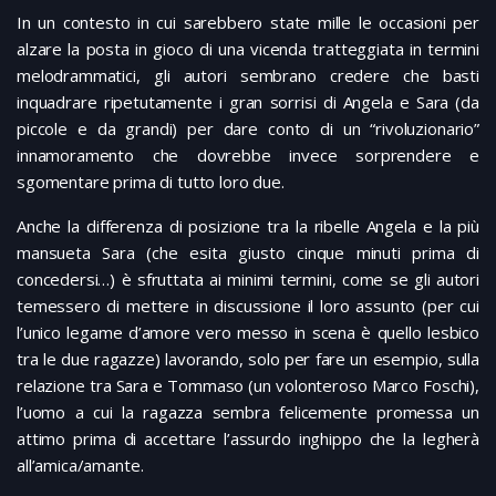
In un contesto in cui sarebbero state mille le occasioni per
alzare la posta in gioco di una vicenda tratteggiata in termini
melodrammatici, gli autori sembrano credere che basti
inquadrare ripetutamente i gran sorrisi di Angela e Sara (da
piccole e da grandi) per dare conto di un “rivoluzionario”
innamoramento che dovrebbe invece sorprendere e
sgomentare prima di tutto loro due.
Anche la differenza di posizione tra la ribelle Angela e la più
mansueta Sara (che esita giusto cinque minuti prima di
concedersi…) è sfruttata ai minimi termini, come se gli autori
temessero di mettere in discussione il loro assunto (per cui
l’unico legame d’amore vero messo in scena è quello lesbico
tra le due ragazze) lavorando, solo per fare un esempio, sulla
relazione tra Sara e Tommaso (un volonteroso Marco Foschi),
l’uomo a cui la ragazza sembra felicemente promessa un
attimo prima di accettare l’assurdo inghippo che la legherà
all’amica/amante.