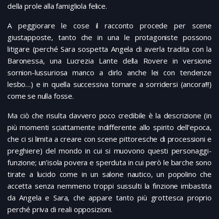
della prole alla famigliola felice.
A peggiorare le cose il racconto procede per scene
giustapposte, tanto che in una le protagoniste possono
litigare (perché Sara sospetta Angela di averla tradita con la
Baronessa, una Lucrezia Lante della Rovere in versione
sornion-lussuriosa manco a dirlo anche lei con tendenze
lesbo…) e in quella successiva tornare a sorridersi (ancora!!!)
come se nulla fosse.
Ma ciò che risulta davvero poco credibile è la descrizione (in
più momenti sciattamente indifferente allo spirito dell’epoca,
che ci si limita a creare con scene pittoresche di processioni e
preghiere) del mondo in cui si muovono questi personaggi-
funzione; un’isola povera e sperduta in cui però le barche sono
tirate a lucido come in un salone nautico, un popolino che
accetta senza nemmeno troppi sussulti la finzione imbastita
da Angela e Sara, che appare tanto più grottesca proprio
perché priva di reali opposizioni.