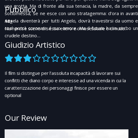
una grotta. Ma di fronte alla sua tenacia, la madre, da sempre
Pubblico
sottomessa, se ne esce con uno stratagemma: d’ora in avanti
Angela diventerà per tutti Angelo, dovrà travestirsi da uomo e
18+
così potrà coronare il suo amore. Ma il futuro ha in serbo un
Numerose scene di sesso etero e omosessuale e di nudo.
crudele destino…
Giudizio Artistico
Il film si distingue per l’assoluta incapacità di lavorare sui
conflitti che diano corpo e interesse ad una vicenda in cui la
caratterizzazione dei personaggi finisce per essere un
optional
Our Review