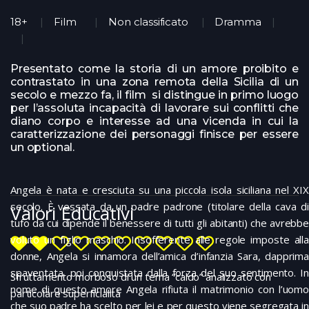
18+
Film
Non classificato
Dramma
Presentato come la storia di un amore proibito e
contrastato in una zona remota della Sicilia di un
secolo e mezzo fa, il film si distingue in primo luogo
per l’assoluta incapacità di lavorare sui conflitti che
diano corpo e interesse ad una vicenda in cui la
caratterizzazione dei personaggi finisce per essere
un optional.
Angela è nata e cresciuta su una piccola isola siciliana nel XIX
secolo. È vessata da un padre padrone (titolare della cava di
Valori Educativi
tufo da cui dipende il benessere di tutti gli abitanti) che avrebbe
voluto un figlio maschio. Insofferente alle regole imposte alla
donne, Angela si innamora dell’amica d’infanzia Sara, dapprima
spaventata, poi conquistata dalla forza del suo sentimento. In
Sfruttamento morboso di un tema “caldo” analizzato con
nome di questo amore Angela rifiuta il matrimonio con l’uomo
particolare superficialità
che suo padre ha scelto per lei e per questo viene segregata in