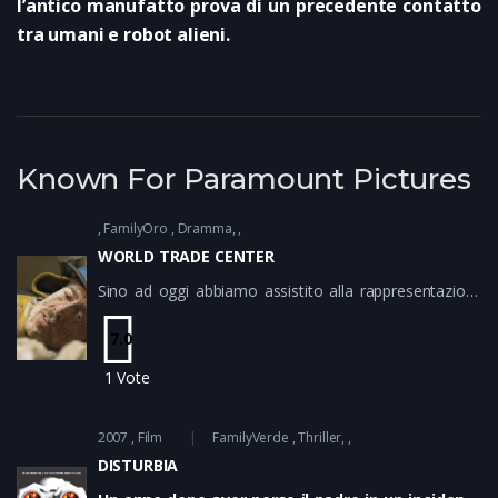
l’antico manufatto prova di un precedente contatto
tra umani e robot alieni.
Known For Paramount Pictures
FamilyOro
Dramma
WORLD TRADE CENTER
Sino ad oggi abbiamo assistito alla rappresentazione
della immane tragedia dell’11 settembre 2001, con
l’attentato alle torri gemelle di New York, attraverso il
7.0
flusso delle immagini filmate in diretta. La televisioni
1
Vote
hanno immediatamente coperto l’evento.
2007
Film
FamilyVerde
Thriller
DISTURBIA