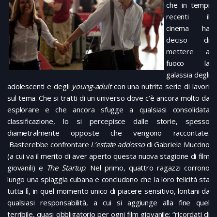
che in tempi
recenti il
cinema ha
deciso di
mettere a
fuoco la
galassia degli
adolescenti e degli
young-adult
con una nutrita serie di lavori
sul tema. Che si tratti di un universo dove c’è ancora molto da
esplorare e che ancora sfugge a qualsiasi consolidata
classificazione, lo si percepisce dalle storie, spesso
diametralmente opposte che vengono raccontate.
Basterebbe confrontare
L’estate addosso
di Gabriele Muccino
(a cui va il merito di aver aperto questa nuova stagione di film
giovanili) e
The Startup
. Nel primo, quattro ragazzi corrono
lungo una spiaggia cubana e concludono che la loro felicità sta
tutta lì, in quel momento unico di piacere sensitivo, lontani da
qualsiasi responsabilità, a cui si aggiunge alla fine quel
terribile, quasi obbligatorio per ogni film giovanile: “ricordati di