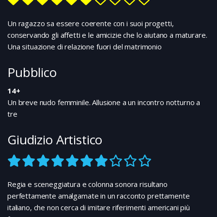
è soprattutto Matteo a guadagnare meriti e consensi,
rischiando di perdere il fine ultimo della sua utopia e
Un ragazzo sa essere coerente con i suoi progetti,
l’amore per la fidanzata Emma.
conservando gli affetti e le amicizie che lo aiutano a maturare.
Una situazione di relazione fuori del matrimonio
Pubblico
14+
Un breve nudo femminile. Allusione a un incontro notturno a
tre
Giudizio Artistico
Regia e sceneggiatura e colonna sonora risultano
perfettamente amalgamate in un racconto prettamente
italiano, che non cerca di imitare riferimenti americani più