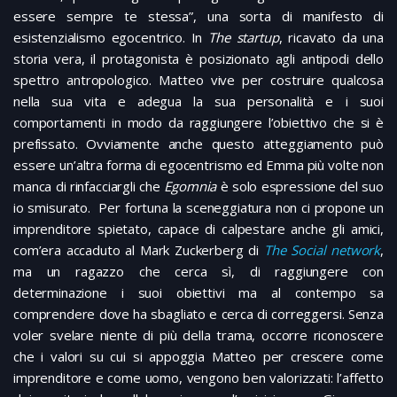
essere sempre te stessa”, una sorta di manifesto di
esistenzialismo egocentrico. In
The startup
, ricavato da una
storia vera, il protagonista è posizionato agli antipodi dello
spettro antropologico. Matteo vive per costruire qualcosa
nella sua vita e adegua la sua personalità e i suoi
comportamenti in modo da raggiungere l’obiettivo che si è
prefissato. Ovviamente anche questo atteggiamento può
essere un’altra forma di egocentrismo ed Emma più volte non
manca di rinfacciargli che
Egomnia
è solo espressione del suo
io smisurato. Per fortuna la sceneggiatura non ci propone un
imprenditore spietato, capace di calpestare anche gli amici,
com’era accaduto al Mark Zuckerberg di
The
Social network
,
ma un ragazzo che cerca sì, di raggiungere con
determinazione i suoi obiettivi ma al contempo sa
comprendere dove ha sbagliato e cerca di correggersi. Senza
voler svelare niente di più della trama, occorre riconoscere
che i valori su cui si appoggia Matteo per crescere come
imprenditore e come uomo, vengono ben valorizzati: l’affetto