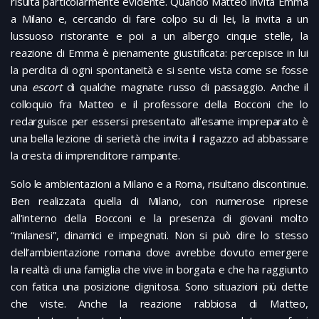
risulta particolarmente evidente. Quando Matteo invita Emma
a Milano e, cercando di fare colpo su di lei, la invita a un
lussuoso ristorante e poi a un albergo cinque stelle, la
reazione di Emma è pienamente giustificata: percepisce in lui
la perdita di ogni spontaneità e si sente vista come se fosse
una
escort
di qualche magnate russo di passaggio. Anche il
colloquio fra Matteo e il professore della Bocconi che lo
redarguisce per essersi presentato all’esame impreparato è
una bella lezione di serietà che invita il ragazzo ad abbassare
la cresta di imprenditore rampante.
Solo le ambientazioni a Milano e a Roma, risultano discontinue.
Ben realizzata quella di Milano, con numerose riprese
all’interno della Bocconi e la presenza di giovani molto
“milanesi”, dinamici e impegnati. Non si può dire lo stesso
dell’ambientazione romana dove avrebbe dovuto emergere
la realtà di una famiglia che vive in borgata e che ha raggiunto
con fatica una posizione dignitosa. Sono situazioni più dette
che viste. Anche la reazione rabbiosa di Matteo,