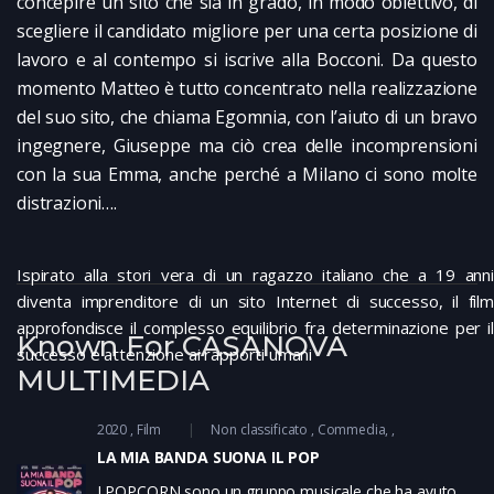
concepire un sito che sia in grado, in modo obiettivo, di
scegliere il candidato migliore per una certa posizione di
lavoro e al contempo si iscrive alla Bocconi. Da questo
momento Matteo è tutto concentrato nella realizzazione
del suo sito, che chiama Egomnia, con l’aiuto di un bravo
ingegnere, Giuseppe ma ciò crea delle incomprensioni
con la sua Emma, anche perché a Milano ci sono molte
distrazioni….
Ispirato alla stori vera di un ragazzo italiano che a 19 anni
diventa imprenditore di un sito Internet di successo, il film
approfondisce il complesso equilibrio fra determinazione per il
Known For CASANOVA
successo e attenzione ai rapporti umani
MULTIMEDIA
2020
Film
Non classificato
Commedia
LA MIA BANDA SUONA IL POP
I POPCORN sono un gruppo musicale che ha avuto un