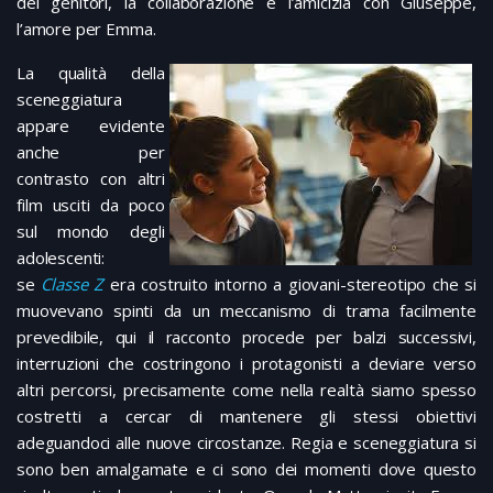
dei genitori, la collaborazione e l’amicizia con Giuseppe,
l’amore per Emma.
La qualità della
sceneggiatura
appare evidente
anche per
contrasto con altri
film usciti da poco
sul mondo degli
adolescenti:
se
Classe Z
era costruito intorno a giovani-stereotipo che si
muovevano spinti da un meccanismo di trama facilmente
prevedibile, qui il racconto procede per balzi successivi,
interruzioni che costringono i protagonisti a deviare verso
altri percorsi, precisamente come nella realtà siamo spesso
costretti a cercar di mantenere gli stessi obiettivi
adeguandoci alle nuove circostanze. Regia e sceneggiatura si
sono ben amalgamate e ci sono dei momenti dove questo