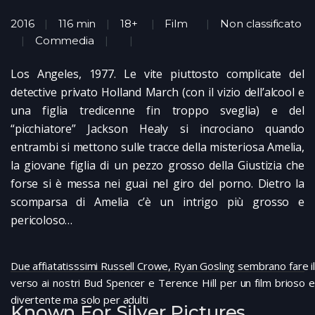
2016
116 min
18+
Film
Non classificato
Commedia
Los Angeles, 1977. Le vite piuttosto complicate del
detective privato Holland March (con il vizio dell’alcool e
una figlia tredicenne fin troppo sveglia) e del
“picchiatore” Jackson Healy si incrociano quando
entrambi si mettono sulle tracce della misteriosa Amelia,
la giovane figlia di un pezzo grosso della Giustizia che
forse si è messa nei guai nel giro del porno. Dietro la
scomparsa di Amelia c’è un intrigo più grosso e
pericoloso…
Due affiatatisssimi Russell Crowe, Ryan Gosling sembrano fare il
verso ai nostri Bud Spencer e Terence Hill per un film brioso e
divertente ma solo per adulti
Known For Silver Pictures