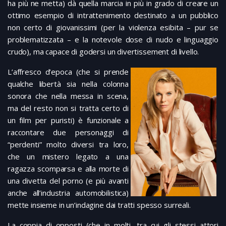
ha più ne metta) dà quella marcia in più in grado di creare un
ottimo esempio di intrattenimento destinato a un pubblico
non certo di giovanissimi (per la violenza esibita – pur se
problematizzata – e la notevole dose di nudo e linguaggio
crudo), ma capace di godersi un divertissement di livello.
L’affresco d’epoca (che si prende
qualche libertà sia nella colonna
sonora che nella messa in scena,
ma del resto non si tratta certo di
un film per puristi) è funzionale a
raccontare due personaggi di
“perdenti” molto diversi tra loro,
che un mistero legato a una
ragazza scomparsa e alla morte di
una divetta del porno (e più avanti
anche all’industria automobilistica)
mette insieme in un’indagine dai tratti spesso surreali.
La coppia di opposti (che in molti, tra cui gli stessi attori