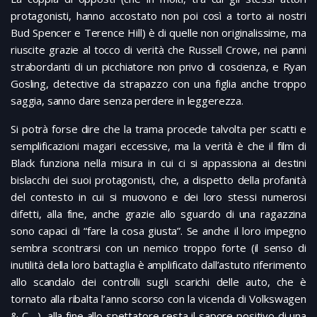
protagonisti, hanno accostato non poi così a torto ai nostri
Bud Spencer e Terence Hill) è di quelle non originalissime, ma
riuscite grazie al tocco di verità che Russell Crowe, nei panni
strabordanti di un picchiatore non privo di coscienza, e Ryan
Gosling, detective da strapazzo con una figlia anche troppo
saggia, sanno dare senza perdere in leggerezza.
Si potrà forse dire che la trama procede talvolta per scatti e
semplificazioni magari eccessive, ma la verità è che il film di
Black funziona nella misura in cui ci si appassiona ai destini
bislacchi dei suoi protagonisti, che, a dispetto della profanità
del contesto in cui si muovono e dei loro stessi numerosi
difetti, alla fine, anche grazie allo sguardo di una ragazzina
sono capaci di “fare la cosa giusta”. Se anche il loro impegno
sembra scontrarsi con un nemico troppo forte (il senso di
inutilità della loro battaglia è amplificato dall’astuto riferimento
allo scandalo dei controlli sugli scarichi delle auto, che è
tornato alla ribalta l’anno scorso con la vicenda di Volkswagen
& C….), alla fine allo spettatore resta il sapore positivo di una