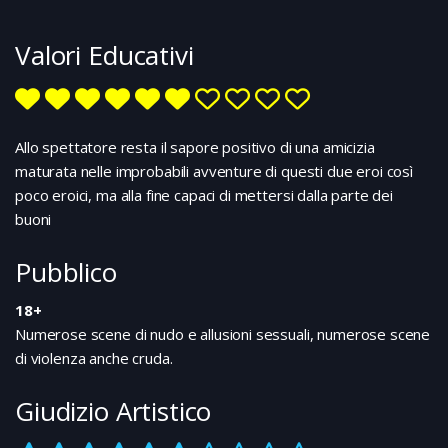
consorte e così l’investigatore si unisce alla luna di
miele dei due per proteggerli…ma anche per
Valori Educativi
convincere Watson a unirsi a lui in un’ultima avventura,
nel tentativo di sventare il piano di Moriarty, che
rischia di precipitare l’Europa in una guerra sanguinosa.
Improbabile compagna di avventure la zingara
cartomante Sim, a cui Sherlock Holmes ha salvato la
Allo spettatore resta il sapore positivo di una amicizia
vita. Non è facile, all’interno del sistema dei franchise
maturata nelle improbabili avventure di questi due eroi così
che tanto
poco eroici, ma alla fine capaci di mettersi dalla parte dei
buoni
Pubblico
18+
Numerose scene di nudo e allusioni sessuali, numerose scene
di violenza anche cruda.
Giudizio Artistico