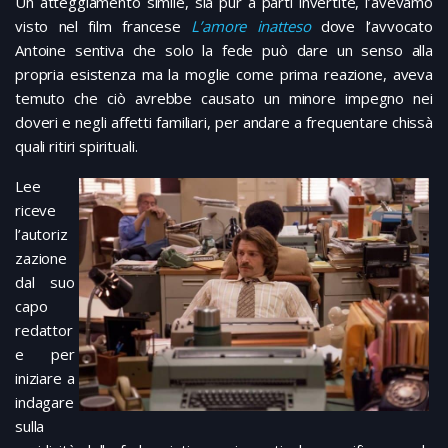
Un atteggiamento simile, sia pur a parti invertite, l’avevamo
visto nel film francese
L’amore inatteso
dove l’avvocato
Antoine sentiva che solo la fede può dare un senso alla
propria esistenza ma la moglie come prima reazione, aveva
temuto che ciò avrebbe causato un minore impegno nei
doveri e negli affetti familiari, per andare a frequentare chissà
quali ritiri spirituali.
Lee
riceve
l’autoriz
zazione
dal suo
capo
redattor
e per
iniziare a
indagare
sulla