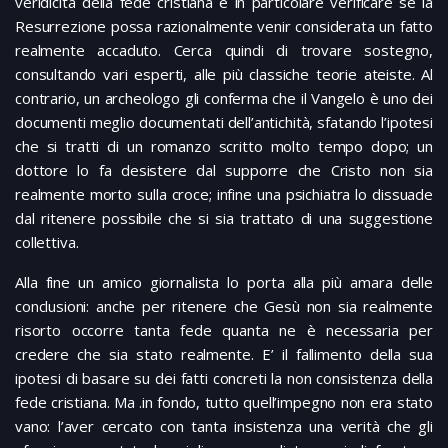
veridicità della fede cristiana e in particolare verificare se la
Resurrezione possa razionalmente venir considerata un fatto
realmente accaduto. Cerca quindi di trovare sostegno,
consultando vari esperti, alle più classiche teorie ateiste. Al
contrario, un archeologo gli conferma che il Vangelo è uno dei
documenti meglio documentati dell’antichità, sfatando l’ipotesi
che si tratti di un romanzo scritto molto tempo dopo; un
dottore lo fa desistere dal supporre che Cristo non sia
realmente morto sulla croce; infine una psichiatra lo dissuade
dal ritenere possibile che si sia trattato di una suggestione
collettiva.
Alla fine un amico giornalista lo porta alla più amara delle
conclusioni: anche per ritenere che Gesù non sia realmente
risorto occorre tanta fede quanta ne è necessaria per
credere che sia stato realmente. E’ il fallimento della sua
ipotesi di basare su dei fatti concreti la non consistenza della
fede cristiana. Ma .in fondo, tutto quell’impegno non era stato
vano: l’aver cercato con tanta insistenza una verità che gli