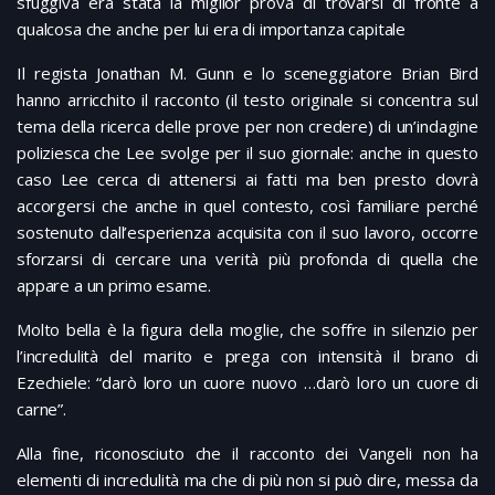
sfuggiva era stata la miglior prova di trovarsi di fronte a
qualcosa che anche per lui era di importanza capitale
Il regista Jonathan M. Gunn e lo sceneggiatore Brian Bird
hanno arricchito il racconto (il testo originale si concentra sul
tema della ricerca delle prove per non credere) di un’indagine
poliziesca che Lee svolge per il suo giornale: anche in questo
caso Lee cerca di attenersi ai fatti ma ben presto dovrà
accorgersi che anche in quel contesto, così familiare perché
sostenuto dall’esperienza acquisita con il suo lavoro, occorre
sforzarsi di cercare una verità più profonda di quella che
appare a un primo esame.
Molto bella è la figura della moglie, che soffre in silenzio per
l’incredulità del marito e prega con intensità il brano di
Ezechiele: “darò loro un cuore nuovo …darò loro un cuore di
carne”.
Alla fine, riconosciuto che il racconto dei Vangeli non ha
elementi di incredulità ma che di più non si può dire, messa da