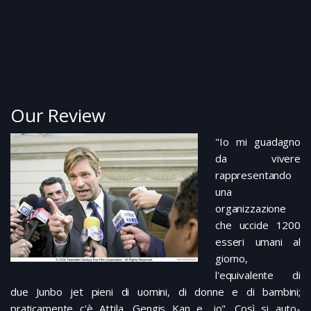
Our Review
"Io mi guadagno
da vivere
rappresentando
una
organizzazione
che uccide 1200
esseri umani al
giorno,
l'equivalente di
due Junbo jet pieni di uomini, di donne e di bambini;
praticamente c'è Attila, Gengis Kan e.. io". Così si auto-