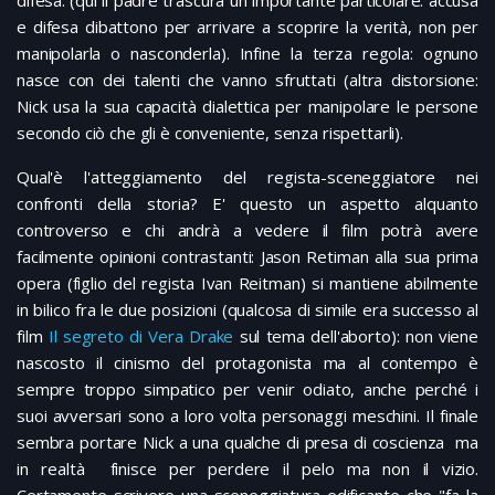
e difesa dibattono per arrivare a scoprire la verità, non per
manipolarla o nasconderla). Infine la terza regola: ognuno
nasce con dei talenti che vanno sfruttati (altra distorsione:
Nick usa la sua capacità dialettica per manipolare le persone
secondo ciò che gli è conveniente, senza rispettarli).
Qual'è l'atteggiamento del regista-sceneggiatore nei
confronti della storia? E' questo un aspetto alquanto
controverso e chi andrà a vedere il film potrà avere
facilmente opinioni contrastanti: Jason Retiman alla sua prima
opera (figlio del regista Ivan Reitman) si mantiene abilmente
in bilico fra le due posizioni (qualcosa di simile era successo al
film
Il segreto di Vera Drake
sul tema dell'aborto): non viene
nascosto il cinismo del protagonista ma al contempo è
sempre troppo simpatico per venir odiato, anche perché i
suoi avversari sono a loro volta personaggi meschini. Il finale
sembra portare Nick a una qualche di presa di coscienza ma
in realtà finisce per perdere il pelo ma non il vizio.
Certamente scrivere una sceneggiatura edificante che "fa la