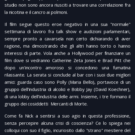
studio non sono ancora riusciti a trovare una correlazione fra
la nicotina e il cancro ai polmoni.
Il film segue questo eroe negativo in una sua "normale"
settimana di lavoro fra talk show e audizioni parlamentari,
sempre pronto a cavarsela non certo dichiarando di aver
ragione, ma dimostrando che gli altri hanno torto o hanno
interessi di parte. Vola anche a Hollywood per finanziare un
film dove si vedranno Catherine Zeta Jones e Brad Pitt che
dopo un'incontro amoroso si concedono una fumatina
rilassante. La serata si conclude al bar con i suoi due migliori
amici: guarda caso sono Polly (Maria Bello), portavoce di un
gruppo dell’industria di alcolici e Bobby Jay (David Koechner),
di una lobby dell’industria delle armi. Insieme, i tre formano il
gruppo dei cosiddetti Mercanti di Morte.
Come fa Nick a sentirsi a suo agio in questa professione,
senza percepire alcuna crisi di coscienza? Ce lo spiega nei
colloqui con suo il figlio, incuriosito dallo "strano" mestiere del