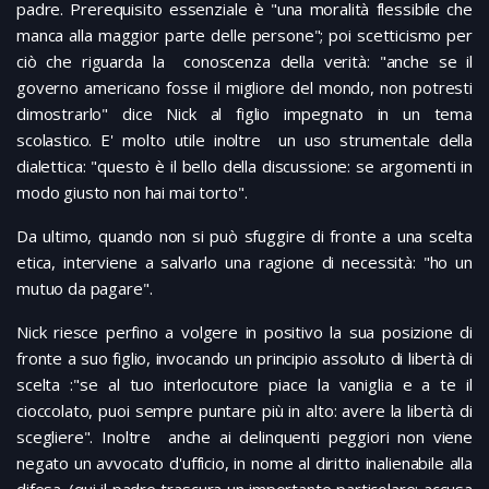
padre. Prerequisito essenziale è "una moralità flessibile che
manca alla maggior parte delle persone"; poi scetticismo per
ciò che riguarda la conoscenza della verità: "anche se il
governo americano fosse il migliore del mondo, non potresti
dimostrarlo" dice Nick al figlio impegnato in un tema
scolastico. E' molto utile inoltre un uso strumentale della
dialettica: "questo è il bello della discussione: se argomenti in
modo giusto non hai mai torto".
Da ultimo, quando non si può sfuggire di fronte a una scelta
etica, interviene a salvarlo una ragione di necessità: "ho un
mutuo da pagare".
Nick riesce perfino a volgere in positivo la sua posizione di
fronte a suo figlio, invocando un principio assoluto di libertà di
scelta :"se al tuo interlocutore piace la vaniglia e a te il
cioccolato, puoi sempre puntare più in alto: avere la libertà di
scegliere". Inoltre anche ai delinquenti peggiori non viene
negato un avvocato d'ufficio, in nome al diritto inalienabile alla
difesa. (qui il padre trascura un importante particolare: accusa