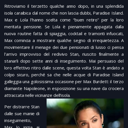
Ritroviamo il terzetto qualche anno dopo, in una splendida
isola caraibica dal nome che non lascia dubbi, Paradise Island.
Max e Lola l’hanno scelta come “buen retiro” per la loro
meritata pensione. Se Lola è pienamente appagata dalla
nuova routine fatta di spiaggia, cocktail e tramonti infuocati,
Max comincia a mostrare qualche segno di irrequietezza. A
movimentare il menage dei due pensionati di lusso ci pensa
l’arrivo improvviso del redivivo Stan, riuscito finalmente a
stanarli dopo sette anni di inseguimento. Mai persuaso del
loro effettivo ritiro dalle scene, questa volta Stan è andato a
colpo sicuro, perché sa che nelle acque di Paradise Island
galleggia una golosissima occasione per Max Burdett: il terzo
diamante Napoleone, in esposizione su una nave da crociera
attraccata nelle vicinanze dell’isola.
Per distrarre Stan
dalle sue manie di
inseguimento,
Max lo inizia ai