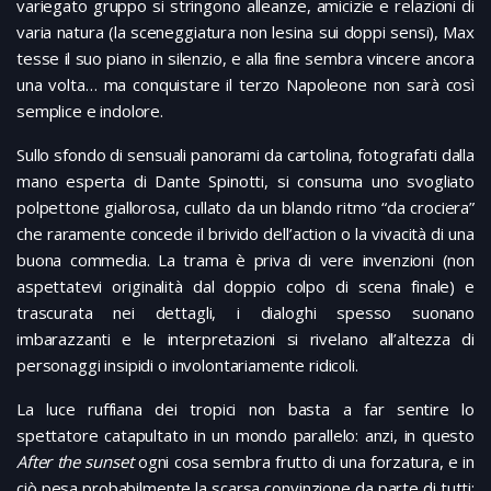
variegato gruppo si stringono alleanze, amicizie e relazioni di
varia natura (la sceneggiatura non lesina sui doppi sensi), Max
tesse il suo piano in silenzio, e alla fine sembra vincere ancora
una volta… ma conquistare il terzo Napoleone non sarà così
semplice e indolore.
Sullo sfondo di sensuali panorami da cartolina, fotografati dalla
mano esperta di Dante Spinotti, si consuma uno svogliato
polpettone giallorosa, cullato da un blando ritmo “da crociera”
che raramente concede il brivido dell’action o la vivacità di una
buona commedia. La trama è priva di vere invenzioni (non
aspettatevi originalità dal doppio colpo di scena finale) e
trascurata nei dettagli, i dialoghi spesso suonano
imbarazzanti e le interpretazioni si rivelano all’altezza di
personaggi insipidi o involontariamente ridicoli.
La luce ruffiana dei tropici non basta a far sentire lo
spettatore catapultato in un mondo parallelo: anzi, in questo
After the sunset
ogni cosa sembra frutto di una forzatura, e in
ciò pesa probabilmente la scarsa convinzione da parte di tutti: