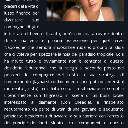
piaceri della vita di
lusso finendo per
diventare suo
compagno di gite
in barca e di bevute. Intanto, però, comincia a covare dentro
di sé una vera e propria ossessione per quel terzo
Napoleone che sembra impossibile rubare: proprio la sfida
che ci voleva per spezzare la noia del paradiso tropicale. Lola
ha intuito tutto e ovviamente non è contenta di questo
desiderio “adulterino” che la relega al secondo posto nei
pensieri del compagno: del resto la sua strategia di
contenimento (lagnarsi continuamente per poi concedersi al
momento giusto) ha il fiato corto. La situazione si complica
ulteriormente con l’ingresso in scena di un boss locale
interessato al diamante (Don Cheadle), e l’insperato
reclutamento da parte di Stan di una giovane e seducente
poliziotta, desiderosa di avviare la sua carriera con l’arresto
del principe dei ladri. Mentre tra i componenti di questo