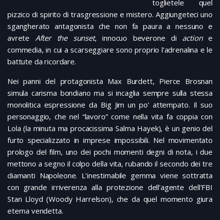
toglietele quel
pizzico di spirito di trasgressione e mistero. Aggiungeteci uno
sgangherato antagonista che non fa paura a nessuno e
avrete
After the sunset
, innocuo beverone di
action
e
commedia, in cui a scarseggiare sono proprio l’adrenalina e le
battute da ricordare.
Nei panni del protagonista Max Burdett, Pierce Brosnan
simula carisma bondiano ma si incaglia sempre sulla stessa
monolitica espressione da Big Jim un po’ attempato. Il suo
personaggio, che nel “lavoro” come nella vita fa coppia con
Lola (la minuta ma procacissima Salma Hayek), è un genio del
furto specializzato in imprese impossibili. Nel movimentato
prologo del film, uno dei pochi momenti degni di nota, i due
mettono a segno il colpo della vita, rubando il secondo dei tre
diamanti Napoleone. L’inestimabile gemma viene sottratta
con grande irriverenza alla protezione dell’agente dell'FBI
Stan Lloyd (Woody Harrelson), che da quel momento giura
eterna vendetta.