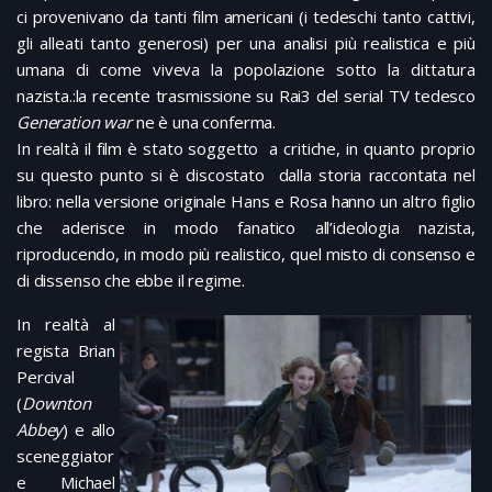
ci provenivano da tanti film americani (i tedeschi tanto cattivi,
gli alleati tanto generosi) per una analisi più realistica e più
umana di come viveva la popolazione sotto la dittatura
nazista.:la recente trasmissione su Rai3 del serial TV tedesco
Generation war
ne è una conferma.
In realtà il film è stato soggetto a critiche, in quanto proprio
su questo punto si è discostato dalla storia raccontata nel
libro: nella versione originale Hans e Rosa hanno un altro figlio
che aderisce in modo fanatico all’ideologia nazista,
riproducendo, in modo più realistico, quel misto di consenso e
di dissenso che ebbe il regime.
In realtà al
regista Brian
Percival
(
Downton
Abbey
) e allo
sceneggiator
e Michael