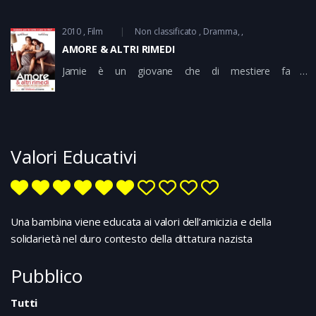
2010
Film
Non classificato
Dramma
AMORE & ALTRI RIMEDI
Jamie è un giovane che di mestiere fa il
rappresentante farmaceutico con spregiudicatezza e
intraprendenza ma a tempo pieno si dedica a sedurre
ragazze, a volte per suo piacere, a volte per ricavarne
un profitto professionale. Maggie è una giovane
artista, afflitta precocemente dal morbo di Parkinson.
Valori Educativi
Forse è per questo motivo che accetta con
disinvoltura nuove relazioni sessuali: vuole evitare
qualsiasi forma di legame duraturo perché sa che il
suo stato peggiorerà e non vuole essere di peso a
nessuno..
Una bambina viene educata ai valori dell’amicizia e della
solidarietà nel duro contesto della dittatura nazista
Pubblico
Tutti