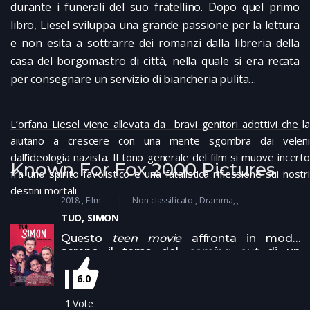
durante i funerali del suo fratellino. Dopo quel primo
libro, Liesel sviluppa una grande passione per la lettura
e non esita a sottrarre dei romanzi dalla libreria della
casa del borgomastro di città, nella quale si era recata
per consegnare un servizio di biancheria pulita…
L’orfana Liesel viene allevata da bravi genitori adottivi che la
aiutano a crescere con una mente sgombra dai veleni
dall’ideologia nazista. Il tono generale del film si muove incerto
Known For Fox 2000 Pictures
fra uno spirito favolistico e una fatalistica riflessione sui nostri
destini mortali
2018
Film
Non classificato
Dramma
TUO, SIMON
Questo
teen movie
affronta in modo
sereno il tema del
coming out
di un
adolescente che sente di avere inclinazioni
omosessuali. Un film interessante che però
6.0
tradisce la sua impostazione ideologica. Su
1
Vote
Netflix