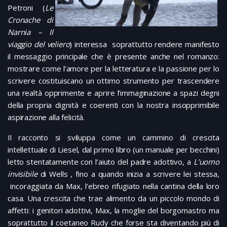
Petroni (
Le
Cronache di
Narnia – Il
viaggio del veliero
) interessa soprattutto rendere manifesto
il messaggio principale che è presente anche nel romanzo:
mostrare come l’amore per la letteratura e la passione per lo
scrivere costituiscano un ottimo strumento per trascendere
una realtà opprimente e aprire l’immaginazione a spazi degni
della propria dignità e coerenti con la nostra insopprimibile
aspirazione alla felicità.
Il racconto si sviluppa come un cammino di crescita
intellettuale di Liesel, dal primo libro (un manuale per becchini)
letto stentatamente con l’aiuto del padre adottivo, a
L’uomo
invisibile
di Wells , fino a quando inizia a scrivere lei stessa,
incoraggiata da Max, l’ebreo rifugiato nella cantina della loro
casa. Una crescita che trae alimento da un piccolo mondo di
affetti: i genitori adottivi, Max, la moglie del borgomastro ma
soprattutto il coetaneo Rudy che forse sta diventando più di