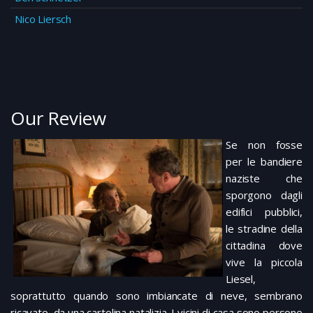
Nico Liersch
Our Review
Se non fosse
per le bandiere
naziste che
sporgono dagli
edifici pubblici,
le stradine della
cittadina dove
vive la piccola
Liesel,
soprattutto quando sono imbiancate di neve, sembrano
ricavate da una cartolina natalizia. I vicini di casa sono persone