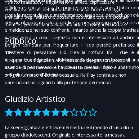
ritratto realistico?): fragili nei loro affetti, capricciosi e
diffidente, non accetta la nuova situazione e soprattutto non
vendicativi, viziosi nell’abbondante uso alcool e di droga.
rivela le ragioni del suo trasferimento. Nei social network non c’è
Mancano degli adulti che possano costituire esempi positivi
nessun riferimento a lui e ciò finisce per generare pettegolezzi
mentre i genitori hanno abdicato ai loro impegni educativi
e maldicenze nei suoi confronti. Intanto anche la coppia Mathias
e Sara entra in crisi: il ragazzo non è interessato ad andare a
Pubblico
Bergen con Sara per frequentare il liceo perché preferisce il
mestiere di pescatore. Ciò crea la rottura fra i due e il
16+
disappunto dei genitori di Mathias. Suo padre è titolare di una
A 15 anni due fidanzatini, con l’assenso dei genitori, possono
azienda di pescherecci e ha previsto che sia il figlio a sostituirlo
esercitare una convivenza. Festini con molti alcolici e uso di
nella direzione dell’azienda…
droghe. Un caso di fluidità sessuale. RaiPlay continua a non
dare indicazioni riguardo alla protezione dei monori
Giudizio Artistico
La sceneggiatura è efficace nel costruire il mondo chiuso di un
gruppo di adolescenti. Originale e interessante la messa a