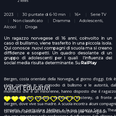
2
Votes
2023
30 puntate di 6-10 min
16+
Serie TV
Non classificato
Dramma
Adolescenti,
Alcool
Droga
Un ragazzo norvegese di 16 anni, coinvolto in un
caso di bullismo, viene trasferito in una piccola isola.
Qui conosce nuovi compagni di scuola ma si creano
diffidenze e sospetti. Un quadro desolante di un
gruppo di adolescenti per i quali l’influenza dei
social media risulta determinante. Su
RaiPlay
Bergen, costa orientale della Norvegia, al giorno d’oggi. Erik è
stato coinvolto in un episodio di bullismo e le autorità, dal
Valori Educativi
momento che è un minorenne, hanno disposto che il ragazzo
trascorra l’anno scolastico nell’isola di Vesterøy, di fronte a
Bergen, dove vive sua madre. A scuola incontra alcuni compagni
simpatici, in particolare Mathias e la sua ragazza Sara e Thea
Un ritratto desolante di adolescenti (forse per Norvegia un
che ama cimentarsi nella professione di influencer. Erik all’inizio è