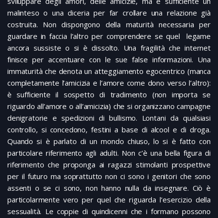
sviluppare degli amori, delle amicizie, ma è sufficiente un
malinteso o una diceria per far crollare una relazione già
costruita. Non dispongono della maturità necessaria per
guardare in faccia l’altro per comprendere se quel legame
ancora sussiste o si è dissolto. Una fragilità che internet
finisce per accentuare con le sue false informazioni. Una
immaturità che denota un atteggiamento egocentrico (manca
completamente l’amicizia e l’amore come dono verso l’altro):
è sufficiente il sospetto di tradimento (non importa se
riguardo all’amore o all’amicizia) che si organizzano campagne
denigratorie e spedizioni di bullismo. Lontani da qualsiasi
controllo, si concedono, festini a base di alcool e di droga.
Quando si è parlato di un mondo chiuso, lo si è fatto con
particolare riferimento agli adulti. Non c’è una bella figura di
riferimento che proponga ai ragazzi stimolanti prospettive
per il futuro ma soprattutto non ci sono i genitori che sono
assenti o se ci sono, non hanno nulla da insegnare. Ciò è
particolarmente vero per quel che riguarda l’esercizio della
sessualità. Le coppie di quindicenni che i formano possono