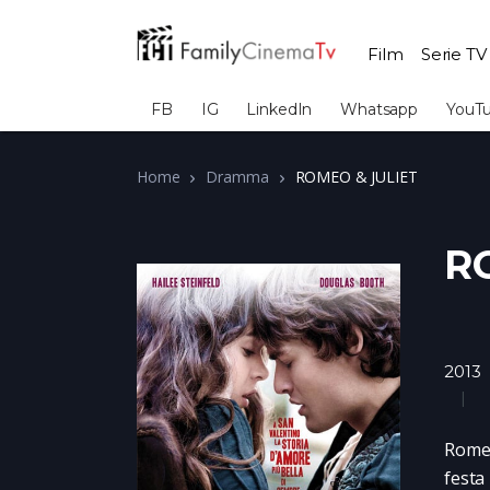
Film
Serie TV
FB
IG
LinkedIn
Whatsapp
YouT
Home
Dramma
ROMEO & JULIET
R
2013
Romeo
festa