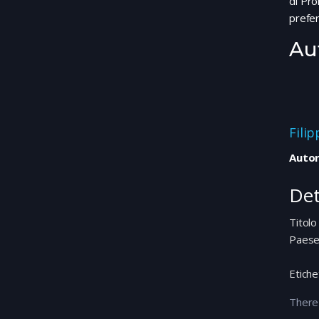
di Pro
prefer
Au
Fili
Autor
Det
Titolo
Paes
Etiche
There