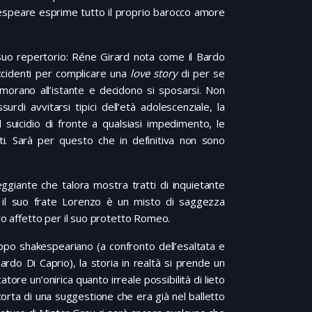
kespeare esprime tutto il proprio barocco amore
 suo repertorio: Réne Girard nota come il Bardo
ccidenti per complicare una
love story
di per se
amorano all’istante e decidono si sposarsi. Non
rdi avvitarsi tipici dell’età adolescenziale, la
suicidio di fronte a qualsiasi impedimento, le
enti. Sarà per questo che in definitiva non sono
eggiante che talora mostra tratti di inquietante
i: il suo frate Lorenzo è un misto di saggezza
ro affetto per il suo protetto Romeo.
ppo shakespeariano (a confronto dell’esaltata e
do Di Caprio), la storia in realtà si prende un
atore un’onirica quanto irreale possibilità di lieto
scorta di una suggestione che era già nel balletto