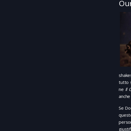
Our
shakes
tutto 
ne
Il 
anche 
Se Dou
questo
perso
giusti