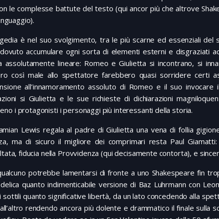
on le complesse battute del testo (qui ancor più che altrove Sha
linguaggio).
gedia è nel suo svolgimento, tra le più scarne ed essenziali del
dovuto accumulare ogni sorta di elementi esterni e disgraziati a
a assolutamente lineare: Romeo e Giulietta si incontrano, si inn
ero così male allo spettatore farebbero quasi sorridere certi assu
nsione all’innamoramento assoluto di Romeo e il suo invocare il 
azioni si Giulietta e le sue richieste di dichiarazioni magniloqu
o i protagonisti i personaggi più interessanti della storia.
mian Lewis regala al padre di Giulietta una vena di follia gigion
nza, ma di sicuro il migliore dei comprimari resta Paul Giamatt
ltata, fiducia nella Provvidenza (qui decisamente contorta), e since
qualcuno potrebbe lamentarsi di fronte a uno Shakespeare fin tro
delica quanto indimenticabile versione di Baz Luhrmann con Leonar
i sottili quanto significative libertà, da un lato concedendo alla spett
dall’altro rendendo ancora più dolente e drammatico il finale sulla 