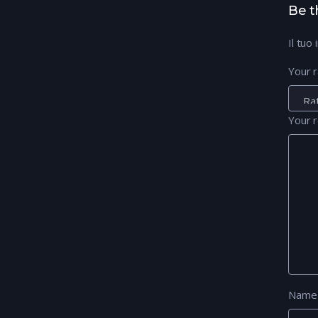
Be t
Il tuo
Your r
Your 
Nam