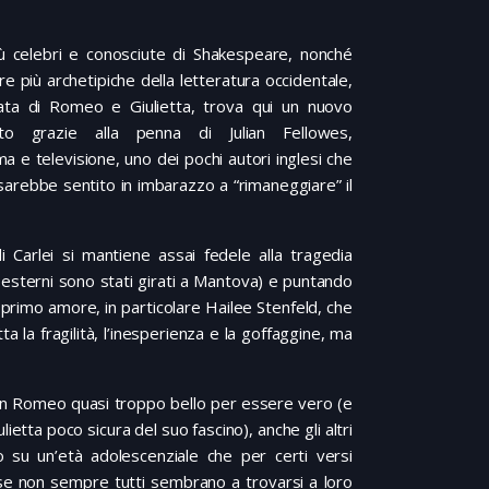
ù celebri e conosciute di Shakespeare, nonché
e più archetipiche della letteratura occidentale,
nata di Romeo e Giulietta, trova qui un nuovo
to grazie alla penna di Julian Fellowes,
a e televisione, uno dei pochi autori inglesi che
arebbe sentito in imbarazzo a “rimaneggiare” il
 di Carlei si mantiene assai fedele alla tragedia
esterni sono stati girati a Mantova) e puntando
 primo amore, in particolare Hailee Stenfeld, che
 la fragilità, l’inesperienza e la goffaggine, ma
 un Romeo quasi troppo bello per essere vero (e
lietta poco sicura del suo fascino), anche gli altri
o su un’età adolescenziale che per certi versi
e se non sempre tutti sembrano a trovarsi a loro