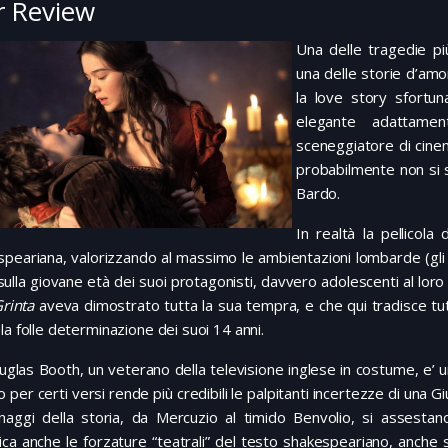
 Review
Una delle tragedie pi
una delle storie d’amor
la love story sfortu
elegante adattamen
sceneggiatore di cinem
probabilmente non si s
Bardo.
In realtà la pellicola
peariana, valorizzando al massimo le ambientazioni lombarde (gli 
sulla giovane età dei suoi protagonisti, davvero adolescenti al loro
Grinta
aveva dimostrato tutta la sua tempra, e che qui tradisce tutta
la folle determinazione dei suoi 14 anni.
glas Booth, un veterano della televisione inglese in costume, e’
 per certi versi rende più credibili le palpitanti incertezze di una Giu
naggi della storia, da Mercuzio al timido Benvolio, si assestan
fica anche le forzature “teatrali” del testo shakespeariano, anch