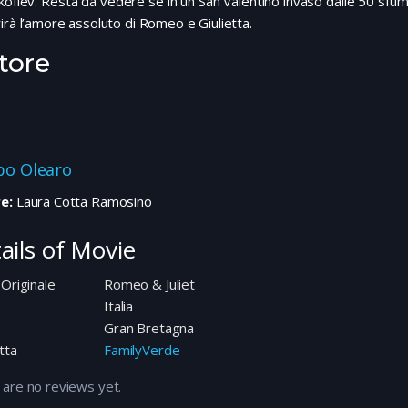
kofiev. Resta da vedere se in un San Valentino invaso dalle 50 sfu
irà l’amore assoluto di Romeo e Giulietta.
tore
ppo Olearo
e:
Laura Cotta Ramosino
ails of Movie
 Originale
Romeo & Juliet
e
Italia
Gran Bretagna
tta
FamilyVerde
 are no reviews yet.