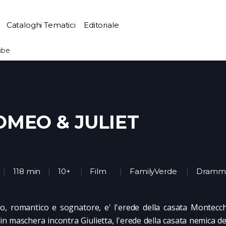
Cataloghi Tematici
Editoriale
ube
OMEO & JULIET
118 min
10+
Film
FamilyVerde
Dramm
, romantico e sognatore, e' l'erede della casata Montecch
 in maschera incontra Giulietta, l'erede della casata nemica de