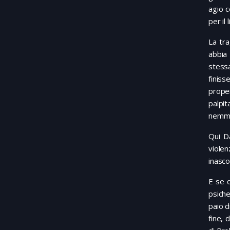
agio c
per il 
La tra
abbia 
stess
finiss
prope
palpit
nemmen
Qui Da
viole
inasco
E se 
psiche
paio d
fine, 