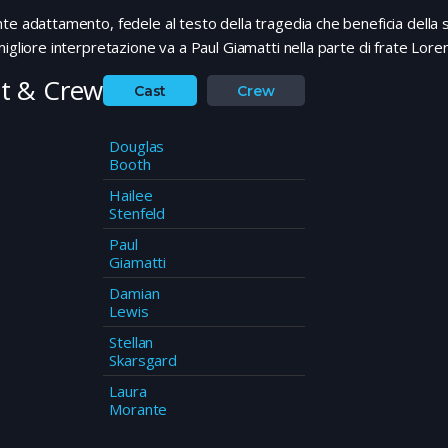
te adattamento, fedele al testo della tragedia che beneficia dell
migliore interpretazione va a Paul Giamatti nella parte di frate Lore
t & Crew
Cast
Crew
Douglas
Booth
Hailee
Stenfeld
Paul
Giamatti
Damian
Lewis
Stellan
Skarsgard
Laura
Morante