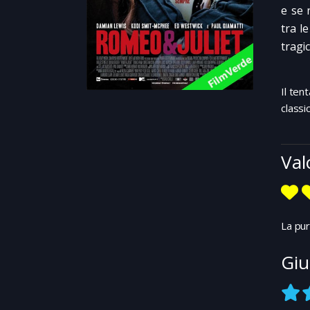
e se 
tra l
tragic
Il ten
classi
Val
La pur
Giu