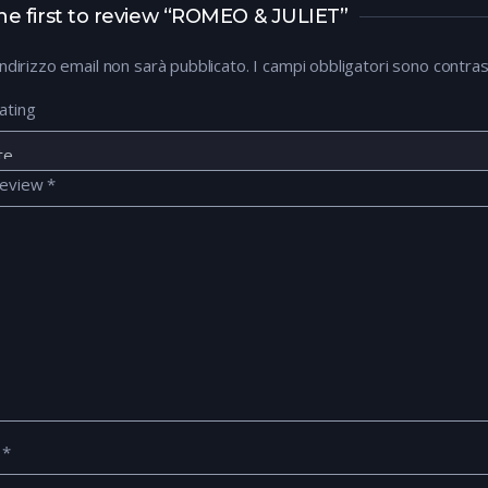
he first to review “ROMEO & JULIET”
 indirizzo email non sarà pubblicato.
I campi obbligatori sono contra
ating
review
*
e
*