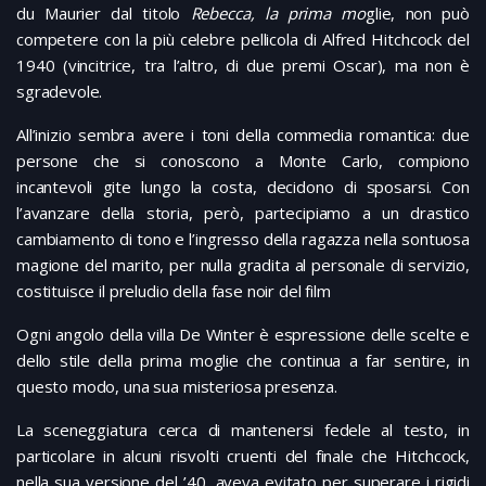
du Maurier dal titolo
Rebecca, la prima mo
glie, non può
competere con la più celebre pellicola di Alfred Hitchcock del
1940 (vincitrice, tra l’altro, di due premi Oscar), ma non è
sgradevole.
All’inizio sembra avere i toni della commedia romantica: due
persone che si conoscono a Monte Carlo, compiono
incantevoli gite lungo la costa, decidono di sposarsi. Con
l’avanzare della storia, però, partecipiamo a un drastico
cambiamento di tono e l’ingresso della ragazza nella sontuosa
magione del marito, per nulla gradita al personale di servizio,
costituisce il preludio della fase noir del film
Ogni angolo della villa De Winter è espressione delle scelte e
dello stile della prima moglie che continua a far sentire, in
questo modo, una sua misteriosa presenza.
La sceneggiatura cerca di mantenersi fedele al testo, in
particolare in alcuni risvolti cruenti del finale che Hitchcock,
nella sua versione del ’40, aveva evitato per superare i rigidi