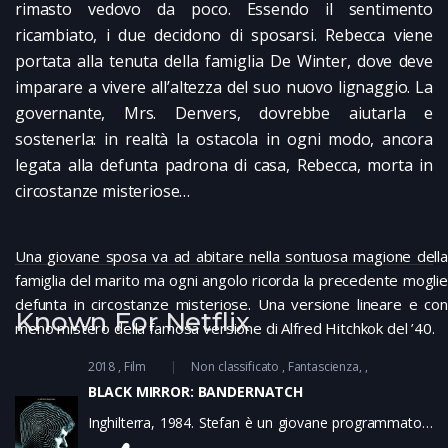
rimasto vedovo da poco. Essendo il sentimento
ricambiato, i due decidono di sposarsi. Rebecca viene
portata alla tenuta della famiglia De Winter, dove deve
imparare a vivere all’altezza del suo nuovo lignaggio. La
governante, Mrs. Denvers, dovrebbe aiutarla e
sostenerla: in realtà la ostacola in ogni modo, ancora
legata alla defunta padrona di casa, Rebecca, morta in
circostanze misteriose…
Una giovane sposa va ad abitare nella sontuosa magione della
famiglia del marito ma ogni angolo ricorda la precedente moglie
defunta in circostanze misteriose. Una versione lineare e con
Known For Netflix
meno mistero della famosa versione di Alfred Hitchkok del ’40.
2018
Film
Non classificato
Fantascienza
BLACK MIRROR: BANDERNATCH
Inghilterra, 1984. Stefan è un giovane programmatore
di videogame. Si mette in contatto con un’importante