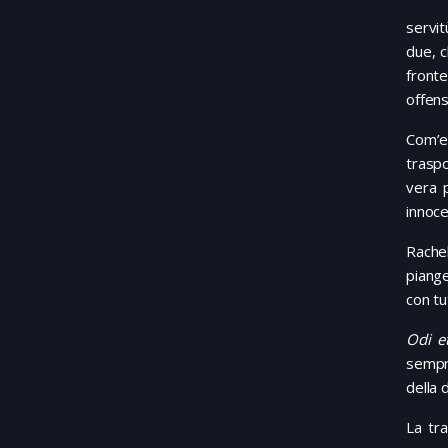
servit
due, c
fronte
offensi
Com’e
traspo
vera 
innoce
Rachel
piange
con tu
Odi e
sempre
della 
La tr