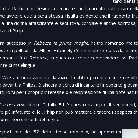
tardi per la
ù che Rachel non desidera cenare e che ha accolto tutti i cani nella
he avviene quella sera stessa, risulta evidente che il rapporto fra 
 a una donna affascinante e seduttiva, cordiale e anche spiritosa
vo di Philip.
ra successo in
Rebecca la prima moglie
, l’altro romanzo mol
sto in pellicola da Alfred Hitchcok, c’è un mistero da svelare int
personalità di Rebecca; in questo occorre comprendere se Rachel
nte di malelingue
 Weisz è bravissima nel lasciare il dubbio perennemente irrisolto
 davanti a Philips, è sincera o cerca di incantare l’inesperto gio
tti, lo fa per il proprio interesse o è l’espressione di una dote natur
t amo
aveva detto Catullo Ed è questo sviluppo di sentimenti, ne
 più infatuato di lei, Philip non può mettere a tacere i sospetti
donna nei confronti del cugino.
asposizione del ‘52 dello stesso romanzo, ad appena un