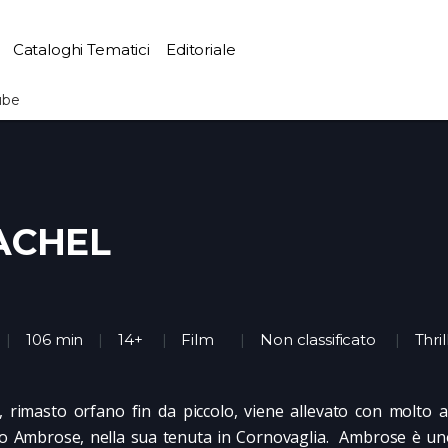
Cataloghi Tematici
Editoriale
ube
ACHEL
106 min
14+
Film
Non classificato
Thril
p, rimasto orfano fin da piccolo, viene allevato con molto a
o Ambrose, nella sua tenuta in Cornovaglia. Ambrose è un