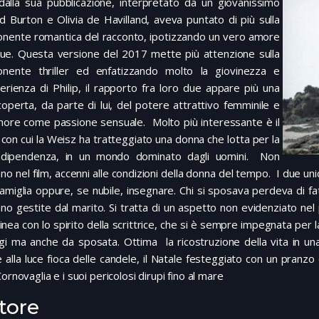
dalla sua pubblicazione, interpretato da un giovanissimo
d Burton e Olivia de Havilland, aveva puntato di più sulla
nente romantica del racconto, ipotizzando un vero amore
 due. Questa versione del 2017 mette più attenzione sulla
nente thriller ed enfatizzando molto la giovinezza e
perienza di Philip, il rapporto fra loro due appare più una
operta, da parte di lui, del potere attrattivo femminile e
amore come passione sensuale. Molto più interessante è il
on cui la Weisz ha tratteggiato una donna che lotta per la
ndipendenza, in un mondo dominato dagli uomini. Non
o nel film, accenni alle condizioni della donna del tempo. I due uni
famiglia oppure, se nubile, insegnare. Chi si sposava perdeva di fatt
no gestite dal marito. Si tratta di un aspetto non evidenziato n
 linea con lo spirito della scrittrice, che si è sempre impegnata pe
gi ma anche da sposata. Ottima la ricostruzione della vita in una
 alla luce fioca delle candele, il Natale festeggiato con un pranzo o
Cornovaglia e i suoi pericolosi dirupi fino al mare
tore