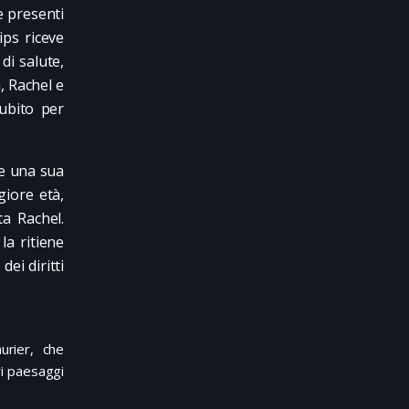
e presenti
ips riceve
 di salute,
, Rachel e
ubito per
re una sua
iore età,
ta Rachel.
la ritiene
ei diritti
rier, che
vi paesaggi