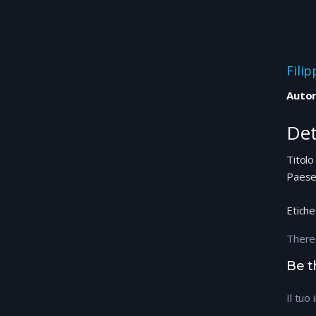
Fili
Autor
Det
Titolo
Paes
Etiche
There
Be t
Il tuo