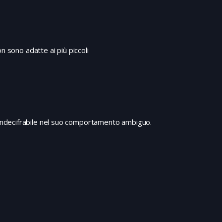
dottori in pensione o troppo giovani. Accertato
definitivamente che Stalin è morto, iniziano gli
intrighi e gli accordi segreti per stabilire chi
dovrà essere il successore del dittatore…
n sono adatte ai più piccoli
indecifrabile nel suo comportamento ambiguo.