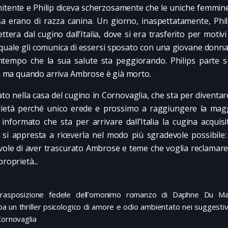
itente e Philip diceva scherzosamente che le uniche femmin
sa erano di razza canina. Un giorno, inaspettatamente, Phil
ettera dal cugino dall’Italia, dove si era trasferito per motivi
 quale gli comunica di essersi sposato con una giovane donna
ntempo che la sua salute sta peggiorando. Philips parte s
lia ma quando arriva Ambrose è già morto.
to nella casa del cugino in Cornovaglia, che sta per diventa
ietà perché unico erede e prossimo a raggiungere la magg
 informato che sta per arrivare dall’Italia la cugina acquisi
p si appresta a riceverla nel modo più sgradevole possibile: 
vole di aver trascurato Ambrose e teme che voglia reclamare d
proprietà...
rasposizione fedele dell’omonimo romanzo di Daphne Du Mau
pa un thriller psicologico di amore e odio ambientato nei suggesti
Cornovaglia