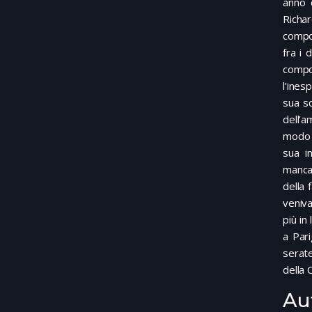
anno 
Richar
compo
fra i
compo
l’ines
sua sc
dell’
modo c
sua i
mancan
della 
veniva
più in
a Pari
serate
della 
Au