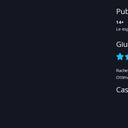
Pub
14+
Le esp
Giu
Rache
Ottima
Cas