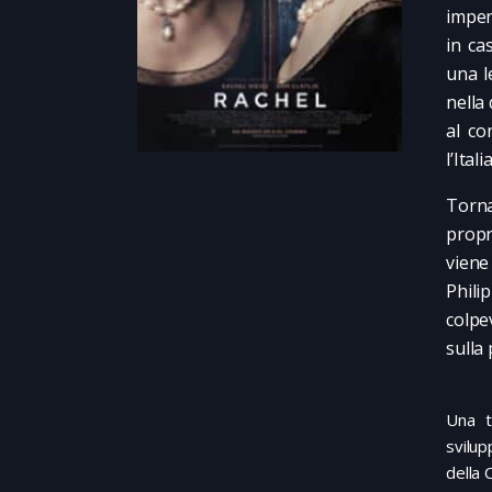
impen
in ca
una l
nella
al co
l’Ita
Torna
propr
viene
Phili
colpe
sulla 
Una t
svilup
della 