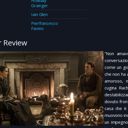
Holliday
Grainger
Iain Glen
Pierfrancesco
Favino
 Review
“Non amavo
conversazion
come un gio
che non ha 
amoroso, né
cugina Rach
destabilizza
dovuto front
casa che è 
muovono indi
un impegno 