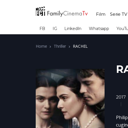
Film
Serie TV
FB
IG
LinkedIn
Whatsapp
YouT
Home
Thriller
RACHEL
R
2017
Phili
cugin