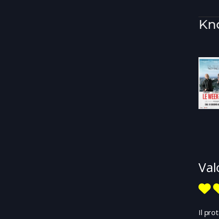
Kn
Val
Il pro