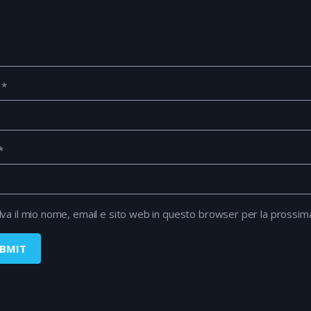
e
*
*
lva il mio nome, email e sito web in questo browser per la prossi