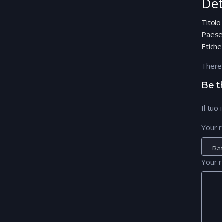
Det
Titolo
Paes
Etiche
There
Be t
Il tuo
Your r
Your 