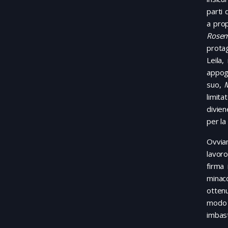
parti 
a prop
Rosem
protag
Leila
appog
suo,
M
limita
divien
per la
Ovvia
lavoro
firma
minac
ottenu
modo c
imbast