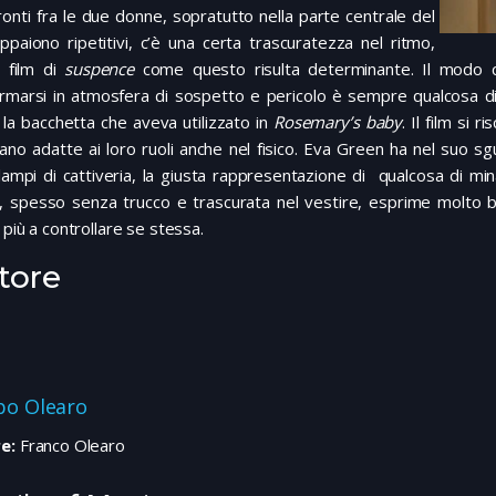
ronti fra le due donne, sopratutto nella parte centrale del
appaiono ripetitivi, c’è una certa trascuratezza nel ritmo,
n film di
suspence
come questo risulta determinante. Il modo c
ormarsi in atmosfera di sospetto e pericolo è sempre qualcosa d
la bacchetta che aveva utilizzato in
Rosemary’s baby
. Il film si 
no adatte ai loro ruoli anche nel fisico. Eva Green ha nel suo s
lampi di cattiveria, la giusta rappresentazione di qualcosa di mi
, spesso senza trucco e trascurata nel vestire, esprime molto b
 più a controllare se stessa.
tore
ppo Olearo
e:
Franco Olearo