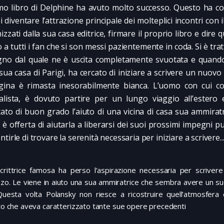
imo libro di Delphine ha avuto molto successo. Questo ha 
i diventare l’attrazione principale dei molteplici incontri con 
izzati dalla sua casa editrice, firmare il proprio libro e dire 
o a tutti i fan che si son messi pazientemente in coda. Si è tra
no dal quale ne è uscita completamente svuotata e quando
 sua casa di Parigi, ha cercato di iniziare a scrivere un nuov
gina è rimasta inesorabilmente bianca. L’uomo con cui co
alista, è dovuto partire per un lungo viaggio all’estero 
tato di buon grado l’aiuto di una vicina di casa sua ammiratri
i è offerta di aiutarla a liberarsi dei suoi prossimi impegni pu
tirle di trovare la serenità necessaria per iniziare a scrivere..
crittrice famosa ha perso l’aspirazione necessaria per scriver
zo. Le viene in aiuto una sua ammiratrice che sembra avere un s
 Questa volta Polansky non riesce a ricostruire quell’atmosfera 
lto che aveva caratterizzato tante sue opere precedenti