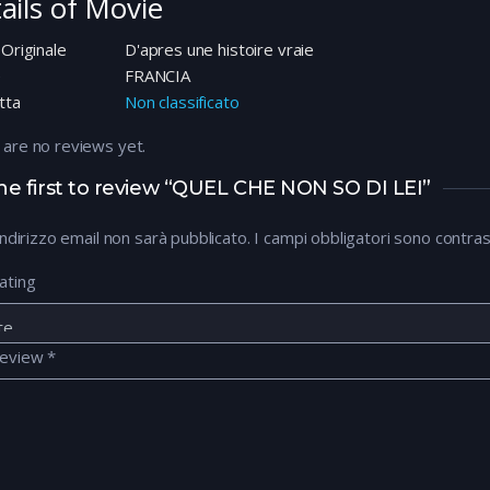
ails of Movie
 Originale
D'apres une histoire vraie
e
FRANCIA
tta
Non classificato
 are no reviews yet.
he first to review “QUEL CHE NON SO DI LEI”
 indirizzo email non sarà pubblicato.
I campi obbligatori sono contra
ating
review
*