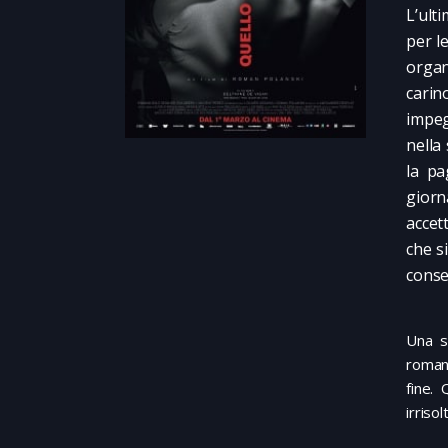
L’ult
per le
organ
carin
impeg
nella
la pa
giorn
accet
che s
consen
Una s
roman
fine.
irriso