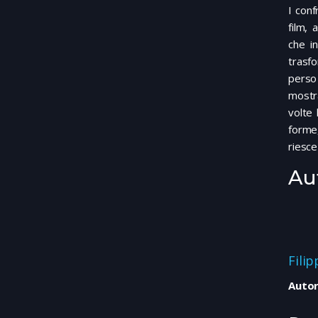
I conf
film, 
che i
trasf
perso 
mostra
volte 
forme
riesce
Au
Fili
Autor