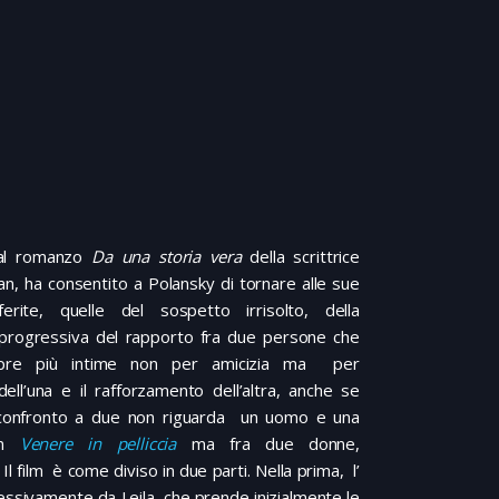
 dal romanzo
Da una storia vera
della scrittrice
n, ha consentito a Polansky di tornare alle sue
erite, quelle del sospetto irrisolto, della
progressiva del rapporto fra due persone che
pre più intime non per amicizia ma per
dell’una e il rafforzamento dell’altra, anche se
l confronto a due non riguarda un uomo e una
in
Venere in pelliccia
ma fra due donne,
 film è come diviso in due parti. Nella prima, l’
ressivamente da Leila, che prende inizialmente le