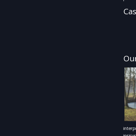
Cas
Our
interp
insicu