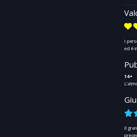
Val
I pers
ed è i
Pub
14+
L’atmo
Giu
Il gra
preced