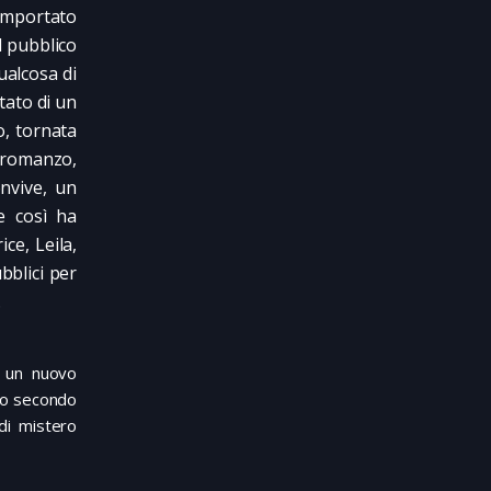
comportato
il pubblico
qualcosa di
ttato di un
, tornata
o romanzo,
nvive, un
e così ha
ce, Leila,
bblici per
.
e un nuovo
uo secondo
di mistero