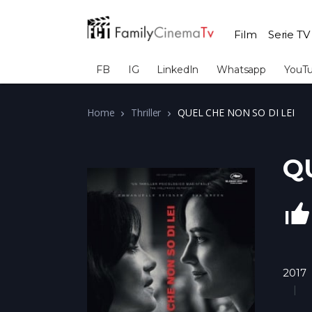
Film
Serie TV
FB
IG
LinkedIn
Whatsapp
YouT
Home
Thriller
QUEL CHE NON SO DI LEI
Q
2017