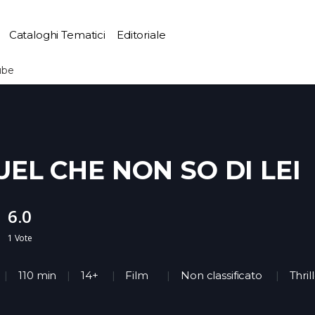
Cataloghi Tematici
Editoriale
ube
UEL CHE NON SO DI LEI
6.0
1
Vote
110 min
14+
Film
Non classificato
Thril