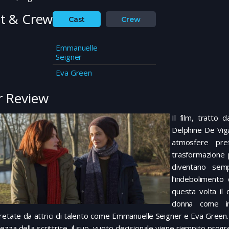
t & Crew
Cast
Crew
Emmanuelle
Seigner
Eva Green
 Review
Il film, tratto
Delphine De Viga
atmosfere pref
trasformazione 
diventano sem
l’indebolimento 
questa volta i
donna come 
retate da attrici di talento come Emmanuelle Seigner e Eva Green. Il
rezza della scrittrice, il suo vuoto decisionale viene riempito prog