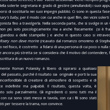
della solerte segretaria in grado di gestire (annullandoli) i suoi ap
orsi di sostituirla nei suoi impegni pubblici. Ci sono in questa fas
ary’s baby
, per il modo con cui anche in quel film, dei vicini soler
onista fino a travolgerla. Nella seconda parte, che si svolge in un v
, non più solo psicologicamente ma a anche fisicamente (si è f
giandosi a delle stampelle ) e anche in questo caso si intravedo
isery non deve morire
(ricavato dal romanzo omonimo di Stephe
to nel fisico, è costretto a fidarsi di una persona di cui poco o nul
e ancora più stretta se si considera che il motivo del contendere, fra
 scrittura di un nuovo romanzo.
mente Roman Polansky è libero di ispirarsi a qualsiasi
 del passato, purchè il risultato sia originale e porti la sua
 inconfondibile di creatore di atmosfere di sospetto e di
ce indefinite ma palpabili. Il risultato, questa volta, è
to solo parzialmente. Gli ingredienti ci sono tutti ma il
on cui sono stati messi in tavola, con cui i fili sono stati
iti per tessere la trama, non convince.