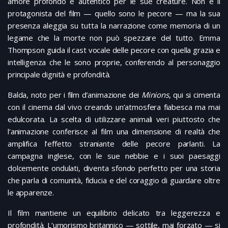
amore profondo e autentico per le sue creature. Non è il
protagonista del film — quello sono le pecore — ma la sua
presenza aleggia su tutta la narrazione come memoria di un
legame che la morte non può spezzare del tutto. Emma
Thompson guida il cast vocale delle pecore con quella grazia e
intelligenza che le sono proprie, conferendo al personaggio
principale dignità e profondità.
Balda, noto per i film d’animazione dei
Minions
, qui si cimenta
con il cinema dal vivo creando un’atmosfera fiabesca ma mai
edulcorata. La scelta di utilizzare animali veri piuttosto che
l’animazione conferisce al film una dimensione di realtà che
amplifica l’effetto straniante delle pecore parlanti. La
campagna inglese, con le sue nebbie e i suoi paesaggi
dolcemente ondulati, diventa sfondo perfetto per una storia
che parla di comunità, fiducia e del coraggio di guardare oltre
le apparenze.
Il film mantiene un equilibrio delicato tra leggerezza e
profondità. L’umorismo britannico — sottile, mai forzato — si