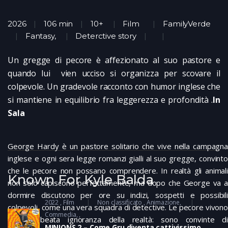
2026
106 min
10+
Film
FamilyVerde
Fantasy
,
Deterctive story
Un gregge di pecore è affezionato al suo pastore e
quando lui vien ucciso si organizza per scovare il
colpevole. Un gradevole racconto con humor inglese che
si mantiene in equilibrio fra leggerezza e profondità .
In
Sala
George Hardy è un pastore solitario che vive nella campagna
inglese e ogni sera legge romanzi gialli al suo gregge, convinto
che le pecore non possano comprendere. In realtà gli animali
Known For Kyle Balda
non solo capiscono perfettamente, ma dopo che George va a
dormire discutono per ore su indizi, sospetti e possibili
2022
Film
Non classificato
Animazione
,
colpevoli, come una vera squadra di detective. Le pecore vivono
Commedia
in una beata ignoranza della realtà: sono convinte di
MINIONS 2 – Come Gru diventa cattivissimo