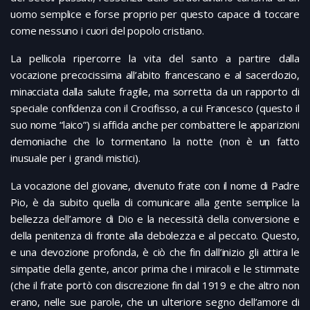
uomo semplice e forse proprio per questo capace di toccare
come nessuno i cuori del popolo cristiano.
La pellicola ripercorre la vita del santo a partire dalla
vocazione precocissima all’abito francescano e al sacerdozio,
minacciata dalla salute fragile, ma sorretta da un rapporto di
speciale confidenza con il Crocifisso, a cui Francesco (questo il
suo nome “laico”) si affida anche per combattere le apparizioni
demoniache che lo tormentano la notte (non è un fatto
inusuale per i grandi mistici).
La vocazione del giovane, divenuto frate con il nome di Padre
Pio, è da subito quella di comunicare alla gente semplice la
bellezza dell’amore di Dio e la necessità della conversione e
della penitenza di fronte alla debolezza e al peccato. Questo,
e una devozione profonda, è ciò che fin dall’inizio gli attira le
simpatie della gente, ancor prima che i miracoli e le stimmate
(che il frate portò con discrezione fin dal 1919 e che altro non
erano, nelle sue parole, che un ulteriore segno dell’amore di