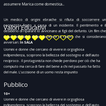
assumere Marica come domestica...
Un medico di origini ebraiche si rifiuta di soccorrere un
neonazista ferito a causa di un incidente. Il pentimento e il
Valori Educativi
desiderio di riparare lo avvicinano ai figli del defunto. Un film che
scava nell’intimo delle coscienze di coloro che si considerano
avversari.
In SALA
Uomini e donne che cercano di vivere in orgogliosa
indipendenza, scoprono la bellezza del sostegno e dell’aiuto
reciproco . Il protagonista non chiede perdono per ciò che ha
compiuto ma cerca di fare del bene a chi nel passato ha fatto
del male. L’uccisione di un uomo resta impunito
Pubblico
10+
Uomini e donne che cercano di vivere in orgogliosa
indipendenza, scoprono la bellezza del sostegno e dell’aiuto