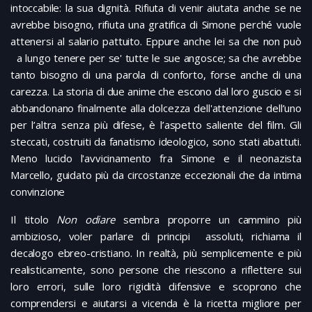
intoccabile: la sua dignità. Rifiuta di venir aiutata anche se ne
avrebbe bisogno, rifiuta una gratifica di Simone perché vuole
attenersi al salario pattuito. Eppure anche lei sa che non può
a lungo tenere per se' tutte le sue angosce; sa che avrebbe
tanto bisogno di una parola di conforto, forse anche di una
carezza. La storia di due anime che escono dal loro guscio e si
abbandonano finalmente alla dolcezza dell'attenzione dell’uno
per l’altra senza più difese, è l’aspetto saliente del film. Gli
steccati, costruiti da fanatismo ideologico, sono stati abattuti.
Meno lucido l'avvicinamento fra Simone e il neonazista
Marcello, guidato più da circostanze eccezionali che da intima
convinzione
Il titolo
Non odiare
sembra proporre un cammino più
ambizioso, voler parlare di principi assoluti, richiama il
decalogo ebreo-cristiano. In realtà, più semplicemente e più
realisticamente, sono persone che riescono a riflettere sui
loro errori, sulle loro rigidità difensive e scoprono che
comprendersi e aiutarsi a vicenda è la ricetta migliore per