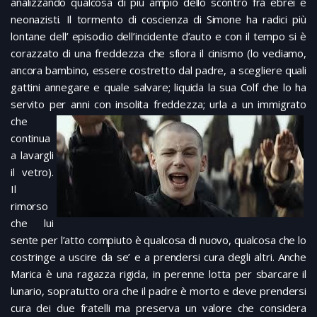
analizzando qualcosa di più ampio dello scontro fra ebrei e
neonazisti. Il tormento di coscienza di Simone ha radici più
lontane dell’ episodio dell’incidente d’auto e con il tempo si è
corazzato di una freddezza che sfiora il cinismo (lo vediamo,
ancora bambino, essere costretto dal padre, a scegliere quali
gattini annegare e quale salvare; liquida la sua Colf che lo ha
servito per anni con insolita freddezza; urla a un
immigrato
che
continua
a lavargli
il vetro).
Il
rimorso
che lui
sente per l’atto compiuto è qualcosa di nuovo, qualcosa che lo
costringe a uscire da se’ e a prendersi cura degli altri. Anche
Marica è una ragazza rigida, in perenne lotta per sbarcare il
lunario, sopratutto ora che il padre è morto e deve prendersi
cura dei due fratelli ma preserva un valore che considera