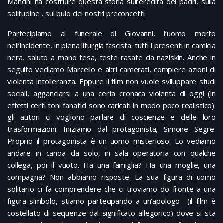
Mancini ha costruire questa storia sull’eredità dei padri, sulla
solitudine , sul buio dei nostri preconcetti.
Partecipiamo al funerale di Giovanni, l’uomo morto
nell’incidente, in piena liturgia fascista: tutti i presenti in camicia
nera, saluto a mano tesa, teste rasate da naziskin. Anche in
seguito vediamo Marcello e altri camerati, compiere azioni di
violenta intolleranza. Eppure il film non vuole sviluppare studi
sociali, agganciarsi a una certa cronaca violenta di oggi (in
effetti certi toni fanatici sono caricati in modo poco realistico):
gli autori ci vogliono parlare di coscienze e delle loro
trasformazioni. Iniziamo dal protagonista, Simone Segre.
Proprio il protagonista è un uomo misterioso. Lo vediamo
andare in canoa da solo, in sala operatoria con qualche
collega, poi il vuoto. Ha una famiglia? Ha una moglie, una
compagna? Non abbiamo risposte. La sua figura di uomo
solitario ci fa comprendere che ci troviamo do fronte a una
figura-simbolo, stiamo partecipando a un’apologo (il film è
costellato di sequenze dal significato allegorico) dove si sta