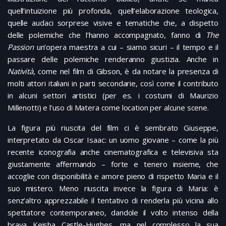
quell’intuizione più profonda, quell’elaborazione teologica,
quelle audaci sorprese visive e tematiche che, a dispetto
delle polemiche che l’hanno accompagnato, fanno di
The
Passion
un’opera maestra a cui – siamo sicuri – il tempo e il
passare delle polemiche renderanno giustizia. Anche in
Natività
, come nel film di Gibson, è da notare la presenza di
molti attori italiani in parti secondarie, così come il contributo
in alcuni settori artistici (per es. i costumi di Maurizio
Millenotti) e l’uso di Matera come location per alcune scene.
La figura più riuscita del film ci è sembrato Giuseppe,
interpretato da Oscar Isaac: un uomo giovane – come la più
recente iconografia anche cinematografica e televisiva sta
giustamente affermando – forte e tenero insieme, che
accoglie con disponibilità e amore pieno di rispetto Maria e il
suo mistero. Meno riuscita invece la figura di Maria: è
senz’altro apprezzabile il tentativo di renderla più vicina allo
spettatore contemporaneo, dandole il volto intenso della
brava Keisha Castle-Hughes, ma nel complesso la sua