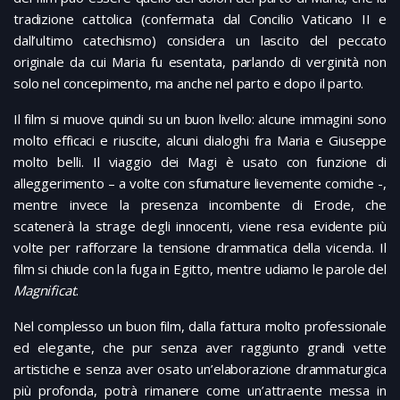
tradizione cattolica (confermata dal Concilio Vaticano II e
dall’ultimo catechismo) considera un lascito del peccato
originale da cui Maria fu esentata, parlando di verginità non
solo nel concepimento, ma anche nel parto e dopo il parto.
Il film si muove quindi su un buon livello: alcune immagini sono
molto efficaci e riuscite, alcuni dialoghi fra Maria e Giuseppe
molto belli. Il viaggio dei Magi è usato con funzione di
alleggerimento – a volte con sfumature lievemente comiche -,
mentre invece la presenza incombente di Erode, che
scatenerà la strage degli innocenti, viene resa evidente più
volte per rafforzare la tensione drammatica della vicenda. Il
film si chiude con la fuga in Egitto, mentre udiamo le parole del
Magnificat
.
Nel complesso un buon film, dalla fattura molto professionale
ed elegante, che pur senza aver raggiunto grandi vette
artistiche e senza aver osato un’elaborazione drammaturgica
più profonda, potrà rimanere come un’attraente messa in