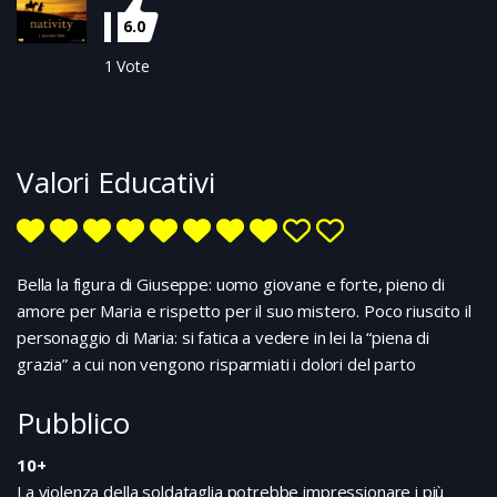
ma è faticoso andare avanti e non sempre c'è
6.0
abbastanza da mangiare per tutti. Il più piccoli,
quelli che ancora non vanno a lavorare nei
1
Vote
campi, sono amorevolmente educati con le
parole dei salmi e dei profeti. Maria, che ha 15
anni, è contrariata: i genitori hanno
organizzato il suo matrimonio con Giuseppe, un
Valori Educativi
giovane che lei conosce molto poco. Poi una
mattina, mentre si trovava a lavorare nei campi,
un angelo le appare,...
Bella la figura di Giuseppe: uomo giovane e forte, pieno di
amore per Maria e rispetto per il suo mistero. Poco riuscito il
personaggio di Maria: si fatica a vedere in lei la “piena di
grazia” a cui non vengono risparmiati i dolori del parto
Pubblico
10+
La violenza della soldataglia potrebbe impressionare i più