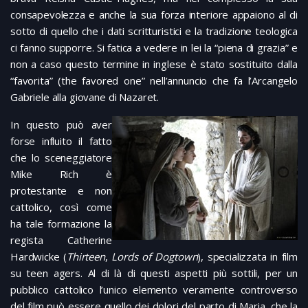
consapevolezza e anche la sua forza interiore appaiono al di
sotto di quello che i dati scritturistici e la tradizione teologica
ci fanno supporre. Si fatica a vedere in lei la “piena di grazia” e
non a caso questo termine in inglese è stato sostituito dalla
“favorita” (the favored one” nell’annuncio che fa l’Arcangelo
Gabriele alla giovane di Nazaret.
I
n questo può aver
forse influito il fatto
che lo sceneggiatore
Mike Rich è
protestante e non
cattolico, così come
ha tale formazione la
regista Catherine
Hardwicke (
Thirteen
,
Lords of Dogtown
), specializzata in film
su teen agers. Al di là di questi aspetti più sottili, per un
pubblico cattolico l’unico elemento veramente controverso
del film può essere quello dei dolori del parto di Maria, che la