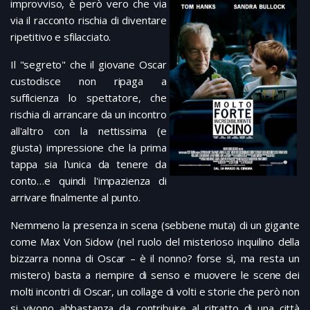
improvviso, è però v
ero che via
via il racconto rischia di diventare
ripetitivo e sfilacciato.
Il "segreto" che il giovane Oscar
custodisce non ripaga a
sufficienza lo spettatore, che
rischia di arrancare da un incontro
all'altro con la nettissima (e
giusta) impressione che la prima
tappa sia l'unica da tenere da
conto…e quindi l'impazienza di
arrivare finalmente al punto.
Nemmeno la presenza in scena (sebbene muta) di un gigante
come Max Von Sidow (nel ruolo del misterioso inquilino della
bizzarra nonna di Oscar – è il nonno? forse sì, ma resta un
mistero) basta a riempire di senso e muovere le scene dei
molti incontri di Oscar, un collage di volti e storie che però non
si vivono abbastanza da contribuire al ritratto di una città