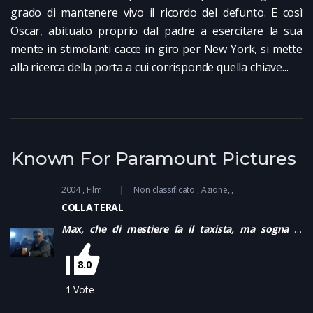
grado di mantenere vivo il ricordo del defunto. E così
Oscar, abituato proprio dal padre a esercitare la sua
mente in stimolanti cacce in giro per New York, si mette
alla ricerca della porta a cui corrisponde quella chiave...
Known For Paramount Pictures
2004
Film
Non classificato
Azione
COLLATERAL
Max, che di mestiere fa il taxista, ma sogna di
possedere una compagnia di limousine, nella
stessa notte carica sulla sua macchina prima
8.0
un’affascinante procuratore distrettuale e poi uno
spietato killer che ha l’incarico di eliminare i cinque
1
Vote
testimoni chiave di un processo contro il cartello