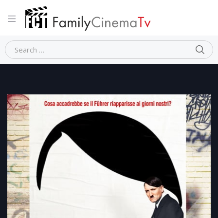
Home
Dramma
LUI E’ TORNATO