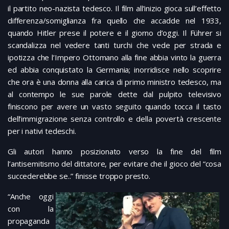
il partito neo-nazista tedesco. Il film all’inizio gioca sull’effetto
differenza/somiglianza fra quello che accadde nel 1933,
quando Hitler prese il potere e il giorno d’oggi. Il Führer si
scandalizza nel vedere tanti turchi che vede per strada e
ipotizza che l’Impero Ottomano alla fine abbia vinto la guerra
ed abbia conquistato la Germania; inorridisce nello scoprire
che ora è una donna alla carica di primo ministro tedesco, ma
al contempo le sue parole dette dal pulpito televisivo
finiscono per avere un vasto seguito quando tocca il tasto
dell’immigrazione senza controllo e della povertà crescente
per i nativi tedeschi.
Gli autori hanno posizionato verso la fine del film
l’antisemitismo del dittatore, per evitare che il gioco del “cosa
succederebbe se..” finisse troppo presto.
“Anche oggi
con la
propaganda