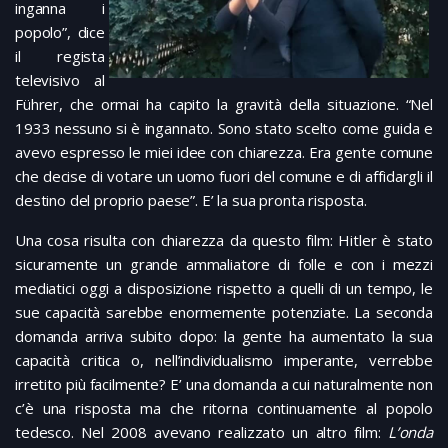
inganna i
popolo”, dice
il regista
televisivo al
Führer, che ormai ha capito la gravità della situazione. “Nel
1933 nessuno si è ingannato. Sono stato scelto come guida e
avevo espresso le miei idee con chiarezza. Era gente comune
che decise di votare un uomo fuori del comune e di affidargli il
destino del proprio paese”. E’ la sua pronta risposta.
Una cosa risulta con chiarezza da questo film: Hitler è stato
sicuramente un grande ammaliatore di folle e con i mezzi
mediatici oggi a disposizione rispetto a quelli di un tempo, le
sue capacità sarebbe enormemente potenziate. La seconda
domanda arriva subito dopo: la gente ha aumentato la sua
capacità critica o, nell’individualismo imperante, verrebbe
irretito più facilmente? E’ una domanda a cui naturalmente non
c’è una risposta ma che ritorna continuamente al popolo
tedesco. Nel 2008 avevano realizzato un altro film:
L’onda