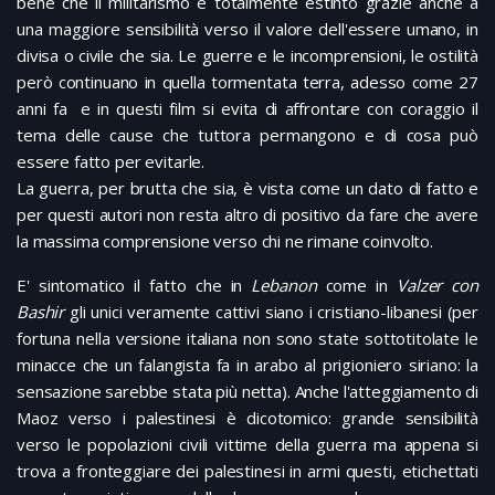
bene che il militarismo è totalmente estinto grazie anche a
una maggiore sensibilità verso il valore dell'essere umano, in
divisa o civile che sia. Le guerre e le incomprensioni, le ostilità
però continuano in quella tormentata terra, adesso come 27
anni fa e in questi film si evita di affrontare con coraggio il
tema delle cause che tuttora permangono e di cosa può
essere fatto per evitarle.
La guerra, per brutta che sia, è vista come un dato di fatto e
per questi autori non resta altro di positivo da fare che avere
la massima comprensione verso chi ne rimane coinvolto.
E' sintomatico il fatto che in
Lebanon
come in
Valzer con
Bashir
gli unici veramente cattivi siano i cristiano-libanesi (per
fortuna nella versione italiana non sono state sottotitolate le
minacce che un falangista fa in arabo al prigioniero siriano: la
sensazione sarebbe stata più netta). Anche l'atteggiamento di
Maoz verso i palestinesi è dicotomico: grande sensibilità
verso le popolazioni civili vittime della guerra ma appena si
trova a fronteggiare dei palestinesi in armi questi, etichettati