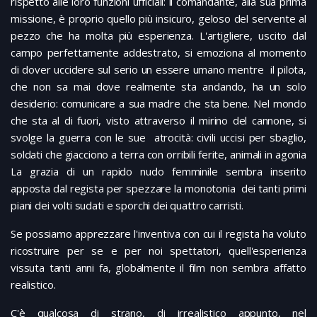
rispetto alle loro funzioni ufficiali: il comandante, alla sua prima
missione, è proprio quello più insicuro, geloso del servente al
pezzo che ha molta più esperienza. L'artigliere, uscito dal
campo perfettamente addestrato, si emoziona al momento
di dover uccidere sul serio un essere umano mentre il pilota,
che non sa mai dove realmente sta andando, ha un solo
desiderio: comunicare a sua madre che sta bene. Nel mondo
che sta al di fuori, visto attraverso il mirino del cannone, si
svolge la guerra con le sue atrocità: civili uccisi per sbaglio,
soldati che giacciono a terra con orribili ferite, animali in agonia
La grazia di un rapido nudo femminile sembra inserito
apposta dal regista per spezzare la monotonia dei tanti primi
piani dei volti sudati e sporchi dei quattro carristi.
Se possiamo apprezzare l'inventiva con cui il regista ha voluto
ricostruire per se e per noi spettatori, quell'esperienza
vissuta tanti anni fa, globalmente il film non sembra affatto
realistico.
C'è qualcosa di strano, di irrealistico appunto, nel