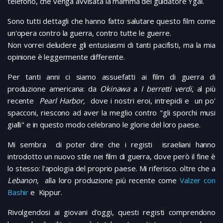
telefono, che venga avvisata la mamma del guidatore Ygal.
Sono tutti dettagli che hanno fatto salutare questo film come
un'opera contro la guerra, contro tutte le guerre.
Non vorrei deludere gli entusiasmi di tanti pacifisti, ma la mia
opinione è leggermente differente.
Per tanti anni ci siamo assuefatti ai film di guerra di
produzione americana: da
Okinawa
a
I berretti verdi
, al più
recente
Pearl Harbor,
dove i nostri eroi, intrepidi e un po'
spacconi, riescono ad aver la meglio contro "gli sporchi musi
gialli" e in questo modo celebrano le glorie del loro paese.
Mi sembra di poter dire che i registi israeliani hanno
introdotto un nuovo stile nei film di guerra, dove però il fine è
lo stesso: l'apologia del proprio paese. Mi riferisco. oltre che a
Lebanon,
alla loro produzione più recente come
Valzer con
Bashir
e Kippur.
Rivolgendosi ai giovani d'oggi, questi registi comprendono