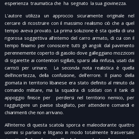
esperienza traumatica che ha segnato la sua giovinezza.
L'autore utilizza un approccio sicuramente originale nel
cercare di ricostruire con il massimo realismo ciò che a quel
tempo aveva provato. La prima soluzione è sta quella di una
rigorosa soggettiva all'interno del carro armato, di cui con il
tempo finiamo per conoscere tutti gli angoli: dal pavimento
perennemente coperto di gasolio dove galleggiano mozziconi
di sigarette ai contenitori sigillati, sparsi alla rinfusa, usati dai
carristi per urinare. La seconda nota realistica è quella
dell'incertezza, della confusione, dell'errore. Il piano della
giornata in territorio libanese era stato definito al minuto da
comando militare, ma la squadra di soldati con il tank di
appoggio finisce per perdersi nel territorio nemico, per
raggiungere un paese sbagliato, per attendere comandi e
chiarimenti che non arrivano.
All'interno di questa scatola sporca e maleodorante quattro
uomini si parlano e litigano in modo totalmente trasversale