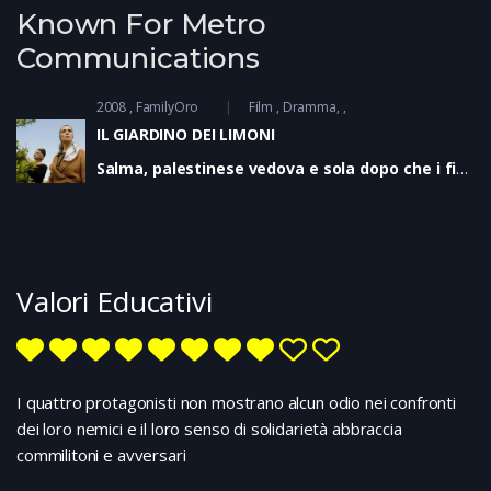
Known For Metro
Communications
2008
FamilyOro
Film
Dramma
IL GIARDINO DEI LIMONI
Salma, palestinese vedova e sola dopo che i figli
se ne sono andati, vive con poco in Cisgiordania,
nella sua casa circondata da un fitto e
rigoglioso limoneto. Quando nella proprietà
confinante si trasferisce il ministro della difesa
israeliano, però, cominciano i problemi perché il
Valori Educativi
servizio di sicurezza ritiene le piante potenziale
nascondiglio di terroristi. Di qui l’ingiunzione a
tagliarli. Salma cerca appoggio dai palestinesi,
ma si scontra con il muro dell’ottusa
incomprensione di chi si preoccupa solo di non
I quattro protagonisti non mostrano alcun odio nei confronti
venire a patti con il “nemico”. Solo l’avvocato
dei loro nemici e il loro senso di solidarietà abbraccia
Daud sembra deciso ad aiutarla; ma poi anche la
commilitoni e avversari
moglie del ministro, frustrata dalla sua vita
senza scopo e dalla solitudine, si prende a cuore