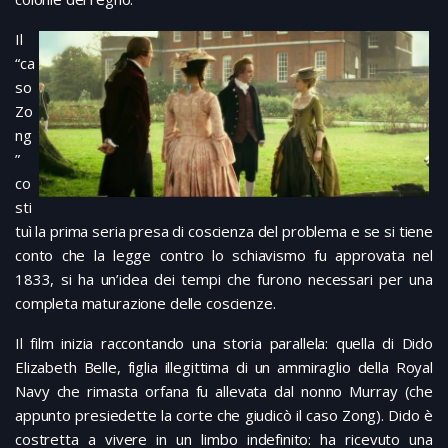
Il
“ca
so
Zo
ng
”
co
sti
tuì la prima seria presa di coscienza del problema e se si tiene
conto che la legge contro lo schiavismo fu approvata nel
1833, si ha un’idea dei tempi che furono necessari per una
completa maturazione delle coscienze.
Il film inizia raccontando una storia parallela: quella di Dido
Elizabeth Belle, figlia illegittima di un ammiraglio della Royal
Navy che rimasta orfana fu allevata dal nonno Murray (che
appunto presiedette la corte che giudicò il caso Zong). Dido è
costretta a vivere in un limbo indefinito: ha ricevuto una