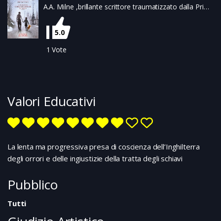
A.A. Milne ,brillante scrittore traumatizzato dalla Prima
Guerra Mondiale, trova una rinascita nel rapporto con
il figlioletto e nelle storie che scrive per lui ispirandosi
5.0
al suo orsacchiotto. Ma l’improvviso successo
planetario della sua opera mette alla prova la tenuta
1
Vote
della fragile famiglia ed è per Christopher un’eredità
complicata da gestire…
Valori Educativi
La lenta ma progressiva presa di coscienza dell’Inghilterra
degli orrori e delle ingiustizie della tratta degli schiavi
Pubblico
Tutti