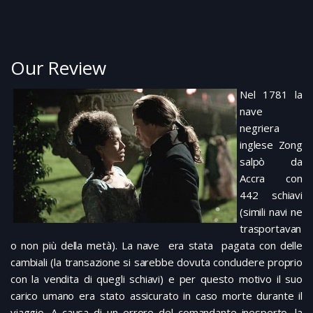
Our Review
Nel 1781 la
nave
negriera
inglese Zong
salpò da
Accra con
442 schiavi
(simili navi ne
trasportavan
o non più della metà). La nave era stata pagata con delle
cambiali (la transazione si sarebbe dovuta concludere proprio
con la vendita di quegli schiavi) e per questo motivo il suo
carico umano era stato assicurato in caso morte durante il
viaggio. A causa di un errore del comandante inesperto, la