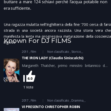
buttare a mare 124 schiavi perché l’acqua potabile non
era sufficiente..
Una ragazza mulatta nell’Inghilterra della fine ‘700 cerca di farsi
strada in una società ancora razzista. Una storia vera che
manifesta la lenta ma progressiva maturazione della coscienza
Known For DJ FILMS
inglese
2011
Film
Non classificato
Storico
THE IRON LADY (Claudio Siniscalchi)
Margareth Thatcher, primo ministro britannico dal
1979 al 1990, ormai ottantenne. conversa con il
marito che in realtà è morto da vari anni. Inizia così la
6.0
carrellata dei suoi ricordi, da quando sosteneva la
candidatura di suo padre sindaco, ai primi passi nel
1
Vote
partito laburista, fino al drammatico episodio della
guerra delle Falkland.....
2017
Film
Non classificato
Dramma
VI PRESENTO CHRISTOPHER ROBIN