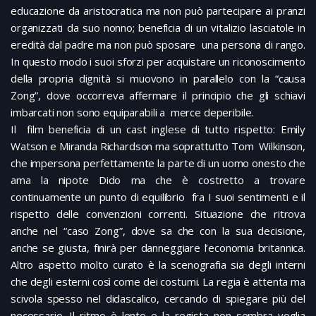
educazione da aristocratica ma non può partecipare ai pranzi
organizzati da suo nonno; beneficia di un vitalizio lasciatole in
eredità dal padre ma non può sposare una persona di rango.
In questo modo i suoi sforzi per acquistare un riconoscimento
della propria dignità si muovono in parallelo con la “causa
Zong”, dove occorreva affermare il principio che gli schiavi
imbarcati non sono equiparabili a merce deperibile.
Il film beneficia di un cast inglese di tutto rispetto: Emily
Watson e Miranda Richardson ma soprattutto Tom Wilkinson,
che impersona perfettamente la parte di un uomo onesto che
ama la nipote Dido ma che è costretto a trovare
continuamente un punto di equilibrio fra I suoi sentimenti e il
rispetto delle convenzioni correnti. Situazione che ritrova
anche nel “caso Zong”, dove sa che con la sua decisione,
anche se giusta, finirà per danneggiare l’economia britannica.
Altro aspetto molto curato è la scenografia sia degli interni
che degli esterni così come dei costumi. La regia è attenta ma
scivola spesso nel didascalico, cercando di spiegare più del
necessario. Il ritmo è lento e la regista non sembra voglia