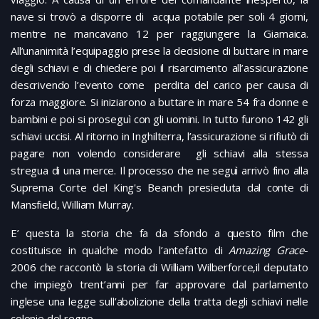
nave si trovò a disporre di acqua potabile per soli 4 giorni,
mentre ne mancavano 12 per raggiungere la Giamaica.
All’unanimità l’equipaggio prese la decisione di buttare in mare
degli schiavi e di chiedere poi il risarcimento all’assicurazione
descrivendo l’evento come perdita del carico per causa di
forza maggiore. Si iniziarono a buttare in mare 54 fra donne e
bambini e poi si proseguì con gli uomini. In tutto furono 142 gli
schiavi uccisi. Al ritorno in Inghilterra, l’assicurazione si rifiutò di
pagare non volendo considerare gli schiavi alla stessa
stregua di una merce. Il processo che ne seguì arrivò fino alla
Suprema Corte del King's Beanch presieduta dal conte di
Mansfield, William Murray.
E’ questa la storia che fa da sfondo a questo film che
costituisce in qualche modo l’antefatto di
Amazing Grace
-
2006 che raccontò la storia di William Wilberforce,il deputato
che impiegò trent’anni per far approvare dal parlamento
inglese una legge sull’abolizione della tratta degli schiavi nelle
colonie del regno.