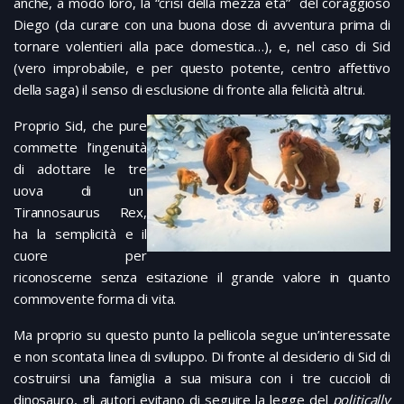
anche, a modo loro, la “crisi della mezza età” del coraggioso
Diego (da curare con una buona dose di avventura prima di
tornare volentieri alla pace domestica…), e, nel caso di Sid
(vero improbabile, e per questo potente, centro affettivo
della saga) il senso di esclusione di fronte alla felicità altrui.
Proprio Sid, che pure
commette l’ingenuità
di adottare le tre
uova di un
Tirannosaurus Rex,
ha la semplicità e il
cuore per
riconoscerne senza esitazione il grande valore in quanto
commovente forma di vita.
Ma proprio su questo punto la pellicola segue un’interessate
e non scontata linea di sviluppo. Di fronte al desiderio di Sid di
costruirsi una famiglia a sua misura con i tre cuccioli di
dinosauro, gli autori evitano di seguire la legge del
politically