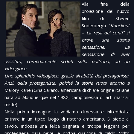
Alla fine della
proiezione del nuovo
film di Steven
Soderbergh “
Knockout
– La resa dei conti” si
prova una strana
sensazione. La
sensazione di aver
assistito, comodamente seduti sulla poltrona, ad un
videogioco.
Uno splendido videogioco, grazie all’abilità del protagonista.
Anzi, della protagonista, poiché la storia ruota attorno a
Mallory Kane (Gina Carano, americana di chiare origine italiane
nata ad Albuquerque nel 1982, campionessa di arti marziali
miste).
Nella prima immagine la vediamo dimessa e infreddolita
entrare in un tipico luogo di ristoro americano. Si siede al
tavolo. Indossa una felpa bagnata e troppa leggera per
proteggerla dalla neve, e ordina qualcosa di caldo. Volto