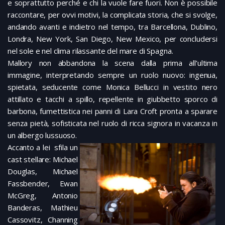
e soprattutto perché e chi la vuole fare fuori. Non è possibile
raccontare, per ovvi motivi, la complicata storia, che si svolge,
andando avanti e indietro nel tempo, tra Barcellona, Dublino,
Londra, New York, San Diego, New Mexico, per concludersi
nel sole e nel clima rilassante del mare di Spagna.
Mallory non abbandona la scena dalla prima all’ultima
immagine, interpretando sempre un ruolo nuovo: ingenua,
spietata, seducente come Monica Bellucci in vestito nero
attillato e tacchi a spillo, repellente in giubbetto sporco di
barbona, fumettistica nei panni di Lara Croft pronta a sparare
senza pietà, sofisticata nel ruolo di ricca signora in vacanza in
un albergo lussuoso.
Accanto a lei sfila un
cast stellare: Michael
Douglas, Michael
Fassbender, Ewan
McGreg, Antonio
Banderas, Mathieu
Cassovitz, Channing