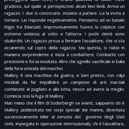
grazioso, sul quale si percepiscono alcuni lievi lividi. Arriva un
ragazzo. I due si conoscono. Iniziano a parlare. Lui la invita a
tornare. Lei risponde negativamente. Pensiamo ad un banale
litigio tra fidanzati. Improvvisamente l’uomo la colpisce con
estrema violenza al volto e l’atterra. I pochi clienti sono
sbalorditi. Un ragazzo prova a fermare l’assalitore, che si sta
accanendo sul copro della ragazza. Ma questa, si rialza in
maniera sorprendente e inizia a combattere. Combatte con
precisione e forza inusitata. Altro che agnello sacrificale in balia
della furia omicida del maschio.
Mallory è una macchina da guerra, e ben presto, con colpi
micidiali da far impallidire un campione di arti marziali
combinate al pugilato e alla lotta, riesce ad avere la meglio.
Comincia così la fuga di Mallory.
Man mano che il film di Soderbergh va avanti, sappiamo chi è
Mallory (addestrata nei corpi speciali dei marine, diventata
successivamente killer al servizio del governo degli Stati
Uniti, impiegata in operazione internazionali), chi è l’assalitore,