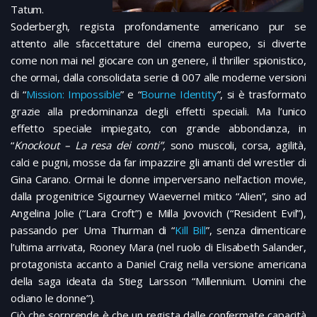
Tatum.
Soderbergh, regista profondamente americano pur se
attento alle sfaccettature del cinema europeo, si diverte
come non mai nel giocare con un genere, il thriller spionistico,
che ormai, dalla consolidata serie di 007 alle moderne versioni
di “
Mission: Impossible
” e “
Bourne Identity
”, si è trasformato
grazie alla predominanza degli effetti speciali. Ma l’unico
effetto speciale impiegato, con grande abbondanza, in
“
Knockout – La resa dei conti”,
sono muscoli, corsa, agilità,
calci e pugni, mosse da far impazzire gli amanti del wrestler di
Gina Carano. Ormai le donne imperversano nell’action movie,
dalla progenitrice Sigourney Waevernel mitico “Alien”, sino ad
Angelina Jolie (“Lara Croft”) e Milla Jovovich (“Resident Evil”),
passando per Uma Thurman di “
Kill Bill
”, senza dimenticare
l’ultima arrivata, Rooney Mara (nel ruolo di Elisabeth Salander,
protagonista accanto a Daniel Craig nella versione americana
della saga ideata da Stieg Larsson “Millennium. Uomini che
odiano le donne”).
Ciò che sorprende è che un regista dalle confermate capacità