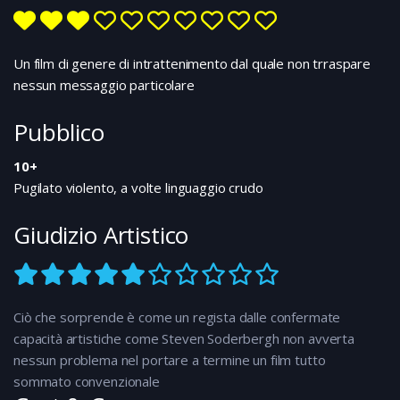
loro un grande amore ma quindici giorni dopo
John deve tornare a indossare la divisa. I due
giovani promettono di aspettarsi l'un l'altra e di
scriversi spesso. L'anno di ferma di John sta per
Un film di genere di intrattenimento dal quale non trraspare
scadere ma la tragedia dell'11 settembre
nessun messaggio particolare
convince John che è suo dovere prolungarla per
altri due anni. I due giovani continuano a
Pubblico
scriversi ma la lunga attesa inizia ad essere
difficile...
10+
Pugilato violento, a volte linguaggio crudo
Giudizio Artistico
Ciò che sorprende è come un regista dalle confermate
capacità artistiche come Steven Soderbergh non avverta
nessun problema nel portare a termine un film tutto
sommato convenzionale