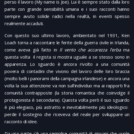
perso il lavoro (My name is Joe). Lui è sempre stato dalla loro
parte con grande sensibilità umana e i suoi racconti hanno
sempre avuto solide radici nella realtà, in eventi spesso
realmente accaduti.
Con questo suo ultimo lavoro, ambientato nel 1931, Ken
Loach torna a raccontare le ferite della guerra civile in Irlanda,
come aveva già fatto in
Il vento che accarezza l’erba
ma
questa volta il regista si mostra uguale a se stesso sono in
apparenza. Lo sguardo è ancora rivolto a una comunità
povera di contadini che vivono del lavoro delle loro braccia
(molto belli i panorami della campagna irlandese) e ancora una
volta la sua attenzione va non sull’individuo ma ai rapporti fra
comunità contrapposte (la storia romantica che coinvolge il
protagonista è secondaria). Questa volta però il suo sguardo
è più elegiaco, più astratto e inevitabilmente più ideologico:
perde il sostegno che riceveva del reale per sviluppare un
racconto di idee.
Da una parte c’è una semplice comunità di giovani che vuole