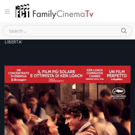
Home
Dramma
JIMMY’S HALL – UNA STORIA DI AMORE E
LIBERTA’