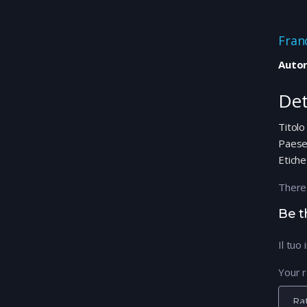
Fran
Autor
Det
Titolo
Paes
Etiche
There
Be t
Il tuo
Your r