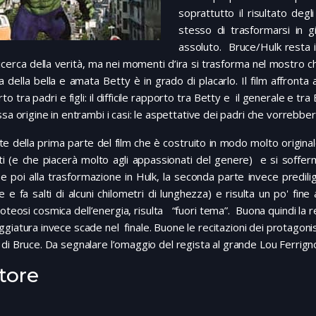
soprattutto il risultato deg
stesso di trasformarsi in 
assoluto. Bruce/Hulk resta i
ricerca della verità, ma nei momenti d’ira si trasforma nel mostro c
ta della bella e amata Betty è in grado di placarlo. Il film affronta
to tra padri e figli: il difficile rapporto tra Betty e il generale e t
ssa origine in entrambi i casi: le aspettative dei padri che vorrebbero
te della prima parte del film che è costruito in modo molto origin
i (e che piacerà molto agli appassionati del genere) e si sofferma
e poi alla trasformazione in Hulk, la seconda parte invece predilig
 e fa salti di alcuni chilometri di lunghezza) e risulta un po' fine 
poteosi cosmica dell’energia, risulta “fuori tema”. Buona quindi la reg
giatura invece scade nel finale. Buone le recitazioni dei protagonis
di Bruce. Da segnalare l’omaggio del regista al grande Lou Ferrign
tore