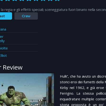
la regia e gli effetti speciali; sceneggiatura fuori binario nella seco
ast
Crew
Bana
fer
lly
Nolte
lliot
 Review
Hulk”, che ha avuto un discr
storici eroi dei fumetti della
Kirby nel 1962, e già eroe t
Ferrigno. La stessa pelli
inquadrature multiple contem
storia proposta è un po'