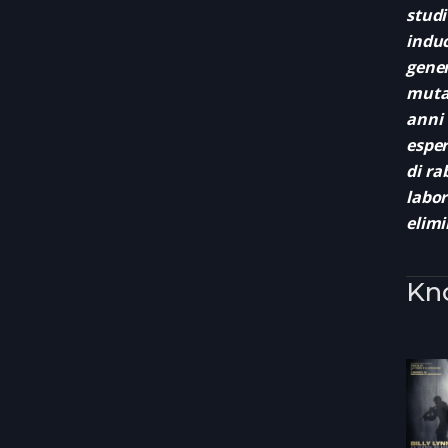
stud
induc
gene
mutaz
anni
esper
di ra
labor
elimi
Kn