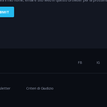
FB
IG
letter
Criteri di Giudizio