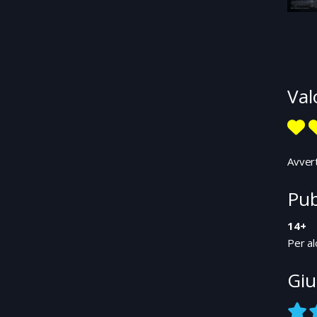
Val
Avvert
Pub
14+
Per al
Giu