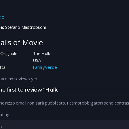
co
e:
Stefano Mastrobuoni
ails of Movie
 Originale
The Hulk
e
USA
tta
FamilyVerde
 are no reviews yet.
he first to review “Hulk”
 indirizzo email non sarà pubblicato.
I campi obbligatori sono contra
ating