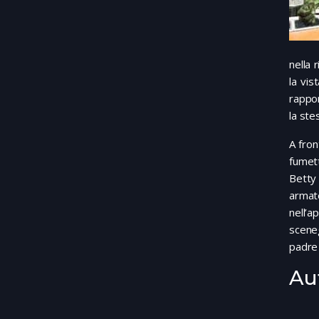
nella 
la vis
rappor
la ste
A fron
fumett
Betty 
armate
nell’a
sceneg
padre 
Au