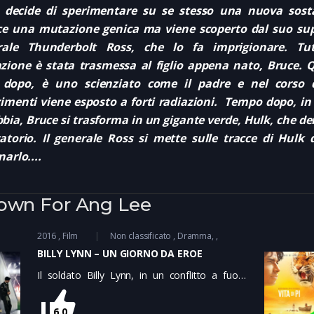
i decide di sperimentare su se stesso una nuova sos
e una mutazione genica ma viene scoperto dal suo supe
rale Thunderbolt Ross, che lo fa imprigionare. Tut
ione è stata trasmessa al figlio appena nato, Bruce. Q
 dopo, è uno scienziato come il padre e nel corso d
imenti viene esposto a forti radiazioni. Tempo dopo, in 
bbia, Bruce si trasforma in un gigante verde, Hulk, che de
atorio. Il generale Ross si mette sulle tracce di Hulk 
narlo....
own For Ang Lee
2016
Film
Non classificato
Dramma
BILLY LYNN – UN GIORNO DA EROE
Il soldato Billy Lynn, in un conflitto a fuoco
durante la seconda guerra in Irak, si prodiga
generosamente a portare in salvo il suo
6.0