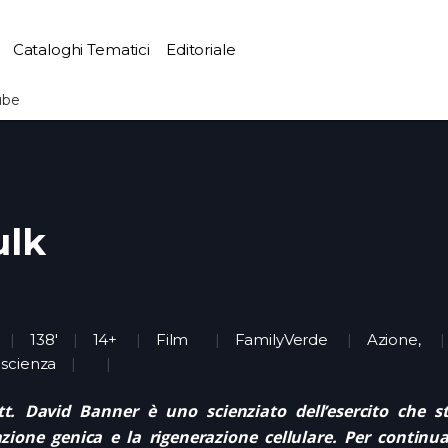
Cataloghi Tematici
Editoriale
ube
ulk
138'
14+
Film
FamilyVerde
Azione
,
scienza
ott. David Banner è uno scienziato dell’esercito che 
ione genica e la rigenerazione cellulare. Per continua