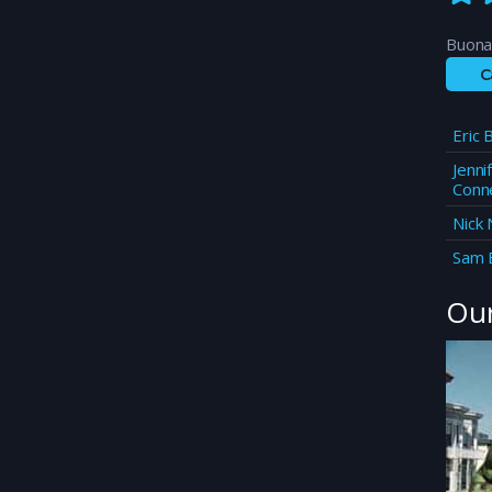
Buona 
C
Eric 
Jenni
Conne
Nick 
Sam E
Our