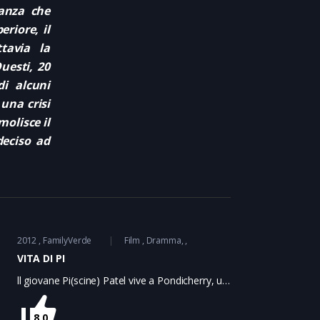
tanza che
riore, il
tavia la
uesti, 20
i alcuni
una crisi
molisce il
deciso ad
2012
FamilyVerde
Film
Dramma
VITA DI PI
ll giovane Pi(scine) Patel vive a Pondicherry, una
città dell’ex India francese. Suo padre, una volta
che i francesi si sono ritirati, ha un’idea
8.0