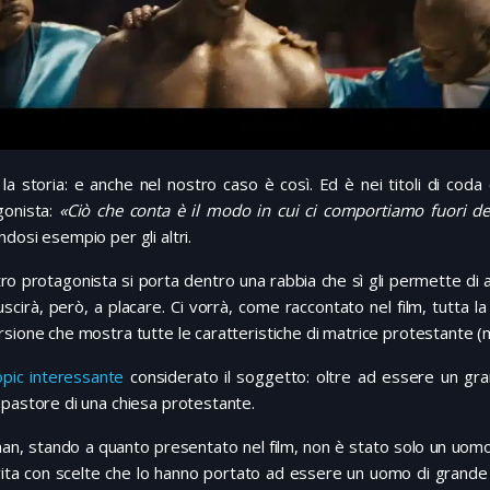
 la storia: e anche nel nostro caso è così. Ed è nei titoli di coda 
gonista:
«Ciò che conta è il modo in cui ci comportiamo fuori del
dosi esempio per gli altri.
tro protagonista si porta dentro una rabbia che sì gli permette di 
uscirà, però, a placare. Ci vorrà, come raccontato nel film, tutta la
sione che mostra tutte le caratteristiche di matrice protestante (
opic interessante
considerato il soggetto: oltre ad essere un grand
pastore di una chiesa protestante.
n, stando a quanto presentato nel film, non è stato solo un uomo c
vita con scelte che lo hanno portato ad essere un uomo di grande 