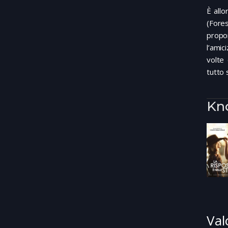
È allo
(Fores
propo
l’amic
volte
tutto 
Kno
Val