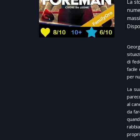
La st
numer
massi
Dispo
George
situaz
di fed
facile
per nu
La su
parecc
al can
da far
quand
rabbia
propri