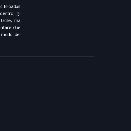
Doc Broadus
dentro, gli
facile, ma
ventare due
n modo del