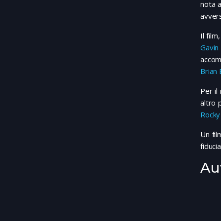
nota a
avvers
Il film
Gavin
accomp
Brian 
Per il
altro 
Rocky
Un fil
fiduci
Au