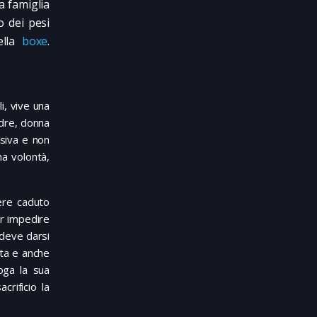
 famiglia
 dei pesi
ella
boxe
.
i, vive una
adre, donna
ssiva e non
na volontà,
ere caduto
er impedire
 deve darsi
sta e anche
oga la sua
crificio la