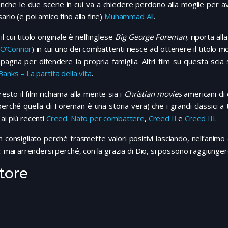
nche le due scene in cui va a chiedere perdono alla moglie per ave
ario (e poi amico fino alla fine)
Muhammad Alì
.
, il cui titolo originale è nell’inglese
Big George Foreman
, riporta al
 O’Connor
) in cui uno dei combattenti riesce ad ottenere il titolo m
agna per difendere la propria famiglia. Altri film su questa sci
Banks – La partita della vita
.
 resto il film richiama alla mente sia i
Christian movies
americani di 
perché quella di Foreman è una storia vera) che i grandi classici
ai più recenti
Creed. Nato per combattere
,
Creed II
e
Creed III
.
m consigliato perché trasmette valori positivi lasciando, nell’animo
a: mai arrendersi perché, con la grazia di Dio, si possono raggiungere 
tore