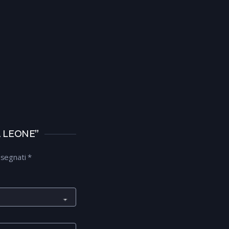
A LEONE”
ssegnati
*