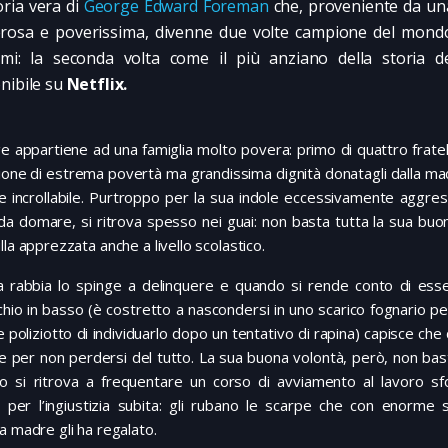
oria vera di
George Edward Foreman
che, proveniente da una
osa e poverissima, divenne due volte campione del mondo
mi: la seconda volta come il più anziano della storia d
nibile su
Netflix.
 appartiene ad una famiglia molto povera: primo di quattro fratell
ione di estrema povertà ma grandissima dignità donatagli dalla m
e incrollabile. Purtroppo per la sua indole eccessivamente aggre
 da domare, si ritrova spesso nei guai: non basta tutta la sua buo
lla apprezzata anche a livello scolastico.
a rabbia lo spinge a delinquere e quando si rende conto di ess
hio in basso (è costretto a nascondersi in uno scarico fognario p
e poliziotto di individuarlo dopo un tentativo di rapina) capisce che
e per non perdersi del tutto. La sua buona volontà, però, non ba
o si ritrova a frequentare un corso di avviamento al lavoro sf
 per l’ingiustizia subita: gli rubano le scarpe che con enorme sa
a madre gli ha regalato.