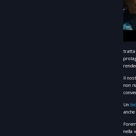
tratta
prota
renden
Il nos
non ri
conver
Un
bi
anche 
Forema
nella 