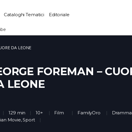
Cataloghi Tematici
Editoriale
ube
UORE DA LEONE
EORGE FOREMAN – CUO
A LEONE
129 min
10+
Film
FamilyOro
Drammat
tian Movie, Sport