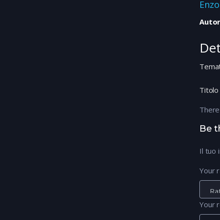
Enzo
Autor
Det
Temat
Titolo
There
Be t
Il tuo
Your r
Your 