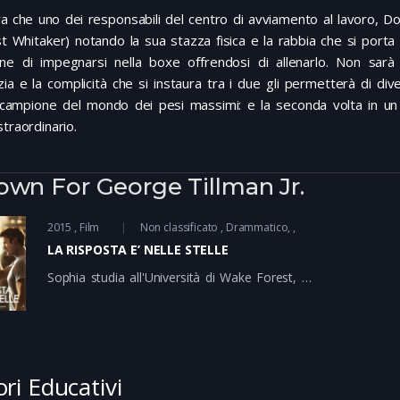
ra che uno dei responsabili del centro di avviamento al lavoro, 
t Whitaker) notando la sua stazza fisica e la rabbia che si porta 
ne di impegnarsi nella boxe offrendosi di allenarlo. Non sarà 
izia e la complicità che si instaura tra i due gli permetterà di di
 campione del mondo dei pesi massimi: e la seconda volta in u
straordinario.
wn For George Tillman Jr.
2015
Film
Non classificato
Drammatico
LA RISPOSTA E’ NELLE STELLE
Sophia studia all'Università di Wake Forest, nel
Noth Carolina. Si concede poche distrazioni
perché vuole mantenersi agli studi tramite
borse di studio, dal momento che suoi genitori
non sono in grado di aiutarla. Nel North
Carolina vanno molto di moda le gare di rodeo
ori Educativi
su tori. Sophia viene convolta con poca