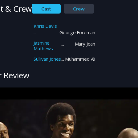
intrecciarsi…
t & Crew
Cast
Crew
Khris Davis
George Foreman
Jasmine
Mary Joan
Mathews
Sullivan Jones
Muhammed Ali
 Review