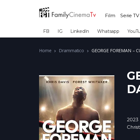
Film
Serie TV
FB
IG
LinkedIn
Whatsapp
YouT
Home
Drammatico
GEORGE FOREMAN – C
G
D
2023
Chris