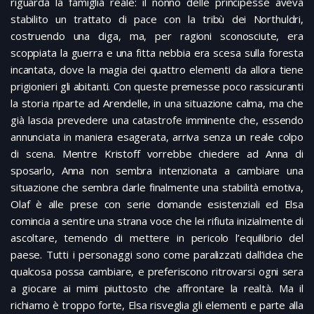
riguarda la famiglia reale: il nonno delle principesse aveva
stabilito un trattato di pace con la tribù dei Northuldri,
costruendo una diga, ma, per ragioni sconosciute, era
scoppiata la guerra e una fitta nebbia era scesa sulla foresta
incantata, dove la magia dei quattro elementi da allora tiene
prigionieri gli abitanti. Con queste premesse poco rassicuranti
la storia riparte ad Arendelle, in una situazione calma, ma che
già lascia prevedere una catastrofe imminente che, essendo
annunciata in maniera esagerata, arriva senza un reale colpo
di scena. Mentre Kristoff vorrebbe chiedere ad Anna di
sposarlo, Anna non sembra intenzionata a cambiare una
situazione che sembra darle finalmente una stabilità emotiva,
Olaf è alle prese con serie domande esistenziali ed Elsa
comincia a sentire una strana voce che lei rifiuta inizialmente di
ascoltare, temendo di mettere in pericolo l’equilibrio del
paese. Tutti i personaggi sono come paralizzati dall’idea che
qualcosa possa cambiare, e preferiscono ritrovarsi ogni sera
a giocare ai mimi piuttosto che affrontare la realtà. Ma il
richiamo è troppo forte, Elsa risveglia gli elementi e
parte alla