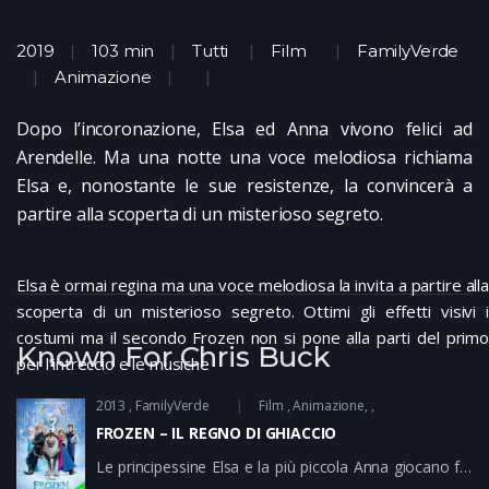
2019
103 min
Tutti
Film
FamilyVerde
Animazione
Dopo l’incoronazione, Elsa ed Anna vivono felici ad
Arendelle. Ma una notte una voce melodiosa richiama
Elsa e, nonostante le sue resistenze, la convincerà a
partire alla scoperta di un misterioso segreto.
Elsa è ormai regina ma una voce melodiosa la invita a partire alla
scoperta di un misterioso segreto. Ottimi gli effetti visivi i
costumi ma il secondo Frozen non si pone alla parti del primo
Known For Chris Buck
per l’intreccio e le musiche
2013
FamilyVerde
Film
Animazione
FROZEN – IL REGNO DI GHIACCIO
Le principessine Elsa e la più piccola Anna giocano fra