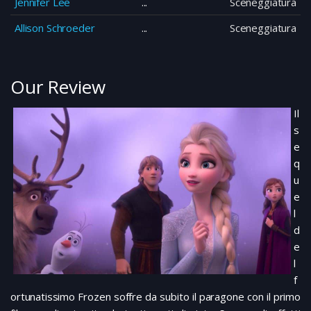
Jennifer Lee
Sceneggiatura
Allison Schroeder
Sceneggiatura
Our Review
Il
s
e
q
u
e
l
d
e
l
f
ortunatissimo Frozen soffre da subito il paragone con il primo