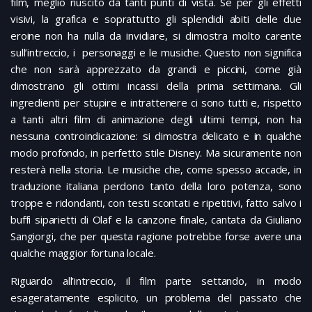
film, meglio riuscito da tanti punti di vista. Se per gli effetti
visivi, la grafica e soprattutto gli splendidi abiti delle due
eroine non ha nulla da invidiare, si dimostra molto carente
sull’intreccio, i personaggi e le musiche. Questo non significa
che non sarà apprezzato da grandi e piccini, come già
dimostrano gli ottimi incassi della prima settimana. Gli
ingredienti per stupire e intrattenere ci sono tutti e, rispetto
a tanti altri film di animazione degli ultimi tempi, non ha
nessuna controindicazione: si dimostra delicato e in qualche
modo profondo, in perfetto stile Disney. Ma sicuramente non
resterà nella storia. Le musiche che, come spesso accade, in
traduzione italiana perdono tanto della loro potenza, sono
troppe e ridondanti, con testi scontati e ripetitivi, fatto salvo i
buffi siparietti di Olaf e la canzone finale, cantata da Giuliano
Sangiorgi, che per questa ragione potrebbe forse avere una
qualche maggior fortuna locale.
Riguardo all’intreccio, il film parte settando, in modo
esageratamente esplicito, un problema del passato che