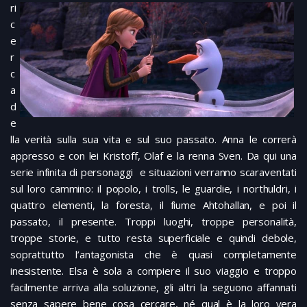
ri
c
e
r
c
a
d
e
lla verità sulla sua vita e sul suo passato. Anna le correrà
appresso e con lei Kristoff, Olaf e la renna Sven. Da qui una
serie infinita di personaggi e situazioni verranno scaraventati
sul loro cammino: il popolo, i trolls, le guardie, i northuldri, i
quattro elementi, la foresta, il fiume Ahtohallan, e poi il
passato, il presente. Troppi luoghi, troppe personalità,
troppe storie, e tutto resta superficiale e quindi debole,
soprattutto l’antagonista che è quasi completamente
inesistente. Elsa è sola a compiere il suo viaggio e troppo
facilmente arriva alla soluzione, gli altri la seguono affannati
senza sapere bene cosa cercare, né qual è la loro vera