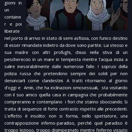
giorni in
un
containe
r e poi
liberate
nel porto di arrivo in stato di semi asfissia, con l’unico destino
di esser rimandate indietro da dove sono partite. Lui stesso e
sua madre con altri profughi, chiusi nella stiva di un
peschereccio in un mare in tempesta mentre l’acqua inizia a
salire inesorabilmente dalle numerose falle. I soprusi della
polizia russa che pretendono sempre dei soldi per non
denunciarli come clandestini. A tratti ritorniamo al giorno
d’oggi e Amin, che ha inclinazioni omosessuali, sta visitando
con il suo amico quella casa in campagna che probabilmente
compreranno e contemplano i fiori che stanno sbocciando. Si
tratta di sequenze di forte contrasto rispetto alle precedenti.
L’effetto è insolito: non si forma, nello spettatore, una
contrapposizione inferno-paradiso, perché quel paradiso è
troppo lezioso, troppo disimpegnato mentre l’inferno vissuto