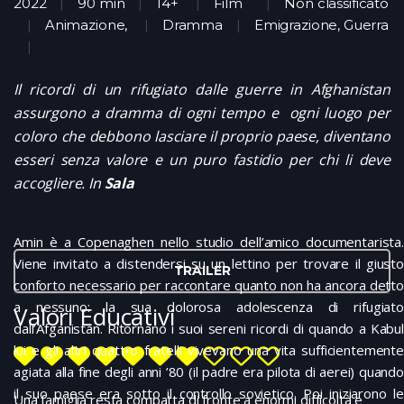
2022
90 min
14+
Film
Non classificato
Animazione
,
Dramma
Emigrazione, Guerra
Il ricordi di un rifugiato dalle guerre in Afghanistan
assurgono a dramma di ogni tempo e ogni luogo per
coloro che debbono lasciare il proprio paese, diventano
esseri senza valore e un puro fastidio per chi li deve
accogliere. In
Sala
Amin è a Copenaghen nello studio dell’amico documentarista.
Viene invitato a distendersi su un lettino per trovare il giusto
TRAILER
conforto necessario per raccontare quanto non ha ancora detto
a nessuno: la sua dolorosa adolescenza di rifugiato
Valori Educativi
dall’Afganistan. Ritornano i suoi sereni ricordi di quando a Kabul
lui e gli altri quattro fratelli vivevano una vita sufficientemente
agiata alla fine degli anni ’80 (il padre era pilota di aerei) quando
il suo paese era sotto il controllo sovietico. Poi iniziarono le
Una famiglia resta compatta di fronte a enormi difficoltà e