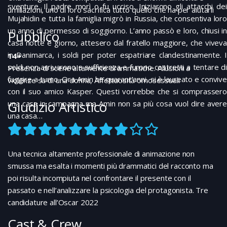
sventure. Il padre morì o fu ucciso. Iniziarono gli attacchi dei
umiliazioni, uno di loro sacrifica tutto quello che ha per aiutarli
Mujahidin e tutta la famiglia migrò in Russia, che consentiva loro
un anno di permesso di soggiorno. L’anno passò e loro, chiusi in
Pubblico
casa notte e giorno, attesero dal fratello maggiore, che viveva
in Danimarca, i soldi per poter espatriare clandestinamente. I
14+
soldi non arrivarono a sufficienza e furono costretti a tentare di
Presenza di scene altamente drammatiche. Allusioni a
fuggire a turno. Ora Amin ha quarant’anni, si è laureato e convive
violenze su di una donna, Affettuosità omosessuali
con il suo amico Kasper. Questi vorrebbe che si comprassero
Giudizio Artistico
una casa in campagna ma Amin non sa più cosa vuol dire avere
una casa…
Una tecnica altamente professionale di animazione non
smussa ma esalta i momenti più drammatici del racconto ma
poi risulta incompiuta nel confrontare il presente con il
passato e nell’analizzare la psicologia del protagonista. Tre
candidature all’Oscar 2022
Cast & Crew