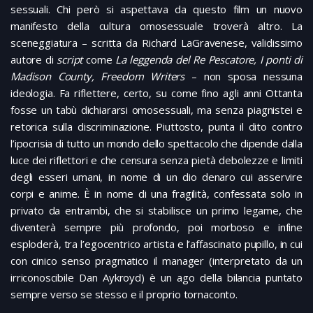
sessuali. Chi però si aspettava da questo film un nuovo
manifesto della cultura omosessuale troverà altro. La
sceneggiatura – scritta da Richard LaGravenese, validissimo
autore di
script
come
La leggenda del Re Pescatore, I ponti di
Madison County, Freedom Writers
– non sposa nessuna
ideologia. Fa riflettere, certo, su come fino agli anni Ottanta
fosse un tabù dichiararsi omosessuali, ma senza piagnistei e
retorica sulla discriminazione. Piuttosto, punta il dito contro
l’ipocrisia di tutto un mondo dello spettacolo che dipende dalla
luce dei riflettori e che censura senza pietà debolezze e limiti
degli esseri umani, in nome di un dio denaro cui asservire
corpi e anime. È in nome di una fragilità, confessata solo in
privato da entrambi, che si stabilisce un primo legame, che
diventerà sempre più profondo, poi morboso e infine
esploderà, tra l’egocentrico artista e l’affascinato pupillo, in cui
con cinico senso pragmatico il manager (interpretato da un
irriconoscibile Dan Aykroyd) è un ago della bilancia puntato
sempre verso se stesso e il proprio tornaconto.