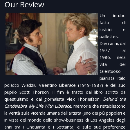
Our Review
Un incubo
fatto di
lustrini e
paillettes.
Dieci anni, dal
1977 al
1986, nella
vita del
talentuoso
pianista italo
polacco Władziu Valentino Liberace (1919-1987) e del suo
pupillo Scott Thorson. Il film è tratto dal libro scritto da
quest’ultimo e dal giornalista Alex Thorleifson,
Behind the
Candelabra. My Life With Liberace
, memorie che ristabiliscono
la verità sulla vicenda umana dell’artista (uno dei più popolari e
in vista del mondo dello show-business di Los Angeles degli
anni tra i Cinquanta e i Settanta) e sulle sue preferenze