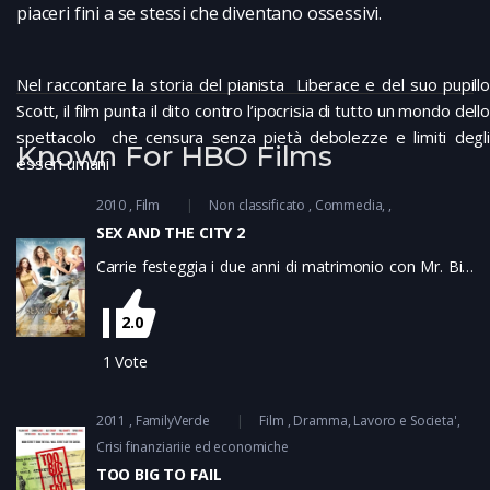
piaceri fini a se stessi che diventano ossessivi.
Nel raccontare la storia del pianista Liberace e del suo pupillo
Scott, il film punta il dito contro l’ipocrisia di tutto un mondo dello
spettacolo che censura senza pietà debolezze e limiti degli
Known For HBO Films
esseri umani
2010
Film
Non classificato
Commedia
SEX AND THE CITY 2
Carrie festeggia i due anni di matrimonio con Mr. Big,
ma sente che il tempo, tra una scarpa sul divano e
una serata a guardare la tv, sta facendo perdere al
2.0
loro rapporto il suo “scintillio”; Samantha affronta la
menopausa a colpi di creme e ormoni; Miranda fatica
1
Vote
al lavoro e non c’è mai per suo marito e suo figlio,
mentre Charlotte sta per impazzire a causa delle due
2011
FamilyVerde
Film
Dramma
Lavoro e Societa'
figlie che pure ha tanto voluto e comincia a temere
Crisi finanziariie ed economiche
anche la sua tata troppo sexy. Un viaggio super lusso
ad Abu Dabi, pagato da uno sceicco in cerca di
TOO BIG TO FAIL