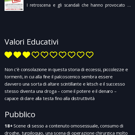
pubblicità, sarà l’occasione per ritessere i fili
I retroscena e gli scandali che hanno provocato la
dell’amicizia tra le quattro “ragazze” e dare a tutte il
grave crisi economica del 2008 e il fallimento del
tempo di riflettere…
colosso finanziario Lehman Brothers.
Valori Educativi
Non c’è consolazione in questa storia di eccessi, piccolezze e
tormenti, in cui alla fine il palcoscenico sembra essere
davvero una sorta di altare scintillante e kitsch e il successo
stesso diventa una droga – come il potere e il denaro –
capace di dare alla testa fino alla distruttività
Pubblico
18+
Scene di sesso a contenuto omosessuale, consumo di
droghe, turpiloquio, una scena di operazione chirurgica molto