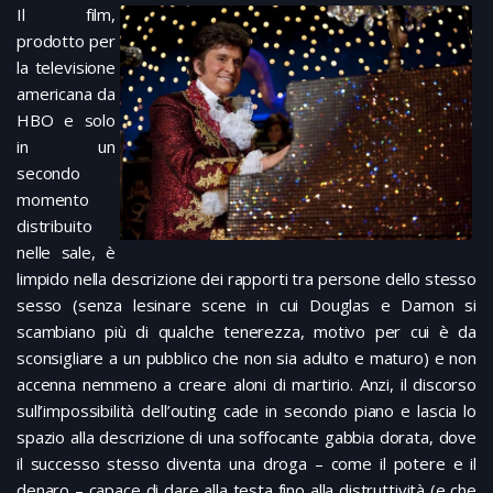
Il film,
prodotto per
la televisione
americana da
HBO e solo
in un
secondo
momento
distribuito
nelle sale, è
limpido nella descrizione dei rapporti tra persone dello stesso
sesso (senza lesinare scene in cui Douglas e Damon si
scambiano più di qualche tenerezza, motivo per cui è da
sconsigliare a un pubblico che non sia adulto e maturo) e non
accenna nemmeno a creare aloni di martirio. Anzi, il discorso
sull’impossibilità dell’outing cade in secondo piano e lascia lo
spazio alla descrizione di una soffocante gabbia dorata, dove
il successo stesso diventa una droga – come il potere e il
denaro – capace di dare alla testa fino alla distruttività (e che