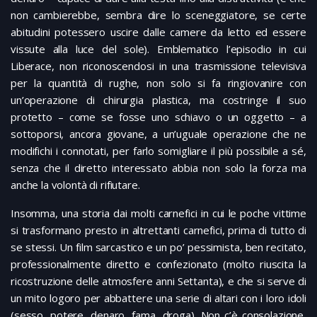
non cambierebbe, sembra dire lo sceneggiatore, se certe
abitudini potessero uscire dalle camere da letto ed essere
vissute alla luce del sole). Emblematico l’episodio in cui
Liberace, non riconoscendosi in una trasmissione televisiva
per la quantità di rughe, non solo si fa ringiovanire con
un’operazione di chirurgia plastica, ma costringe il suo
protetto – come se fosse uno schiavo o un oggetto – a
sottoporsi, ancora giovane, a un’uguale operazione che ne
modifichi i connotati, per farlo somigliare il più possibile a sé,
senza che il diretto interessato abbia non solo la forza ma
anche la volontà di rifiutare.
Insomma, una storia dai molti carnefici in cui le poche vittime
si trasformano presto in altrettanti carnefici, prima di tutto di
se stessi. Un film sarcastico e un po’ pessimista, ben recitato,
professionalmente diretto e confezionato (molto riuscita la
ricostruzione delle atmosfere anni Settanta), e che si serve di
un mito logoro per abbattere una serie di altari con i loro idoli
(sesso, potere, denaro, fama, droga). Non c’è consolazione,