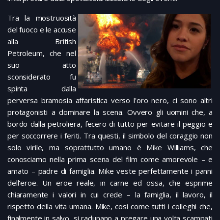
Tra la mostruosità
del fuoco e le accuse
alla British
Petroleum, che nel
suo atto
sconsiderato fu
spinta dalla
perversa bramosia affaristica verso l'oro nero, ci sono altri
protagonisti a dominare la scena. Ovvero gli uomini che, a
bordo dalla petroliera, fecero di tutto per evitare il peggio e
per soccorrere i feriti. Tra questi, il simbolo del coraggio non
solo virile, ma soprattutto umano è Mike Williams, che
conosciamo nella prima scena del film come amorevole – e
amato – padre di famiglia. Mike veste perfettamente i panni
dell'eroe. Un eroe reale, in carne ed ossa, che esprime
chiaramente i valori in cui crede – la famiglia, il lavoro, il
rispetto della vita umana. Mike, così come tutti i colleghi che,
finalmente in salvo, si radunano a pregare una volta scampati