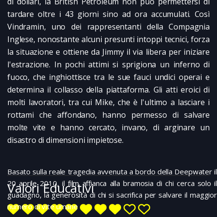
di dollari, la British Petroleum non può permettersi di
tardare oltre i 43 giorni sino ad ora accumulati. Così
Vindramin, uno dei rappresentanti della Compagnia
Inglese, nonostante alcuni presunti intoppi tecnici, forza
la situazione e ottiene da Jimmy il via libera per iniziare
l'estrazione. In pochi attimi si sprigiona un inferno di
fuoco, che inghiottisce tra le sue fauci undici operai e
determina il collasso della piattaforma. Gli atti eroici di
molti lavoratori, tra cui Mike, che è l'ultimo a lasciare i
rottami che affondano, hanno permesso di salvare
molte vite e hanno cercato, invano, di arginare un
disastro di dimensioni impietose.
Basato sulla reale tragedia avvenuta a bordo della Deepwater il
20 aprile 2010, il film affianca alla bramosia di chi cerca solo il
Valori Educativi
guadagno, la generosità di chi si sacrifica per salvare il maggior
numero di vite umane