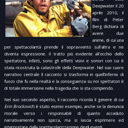
Deepwater il 20
aprile 2010, il
film di Peter
Berg dichiara di
avere due
anime, di cui una
per spettacolarità prende il sopravvento sull'altra e ne
diventa espressione. Il tratto più evidente all'occhio dello
spettatore, infatti, sono gli effetti visivi e sonori con cui è
stata ricostruita la catastrofe della Deepwater. Nel suo cuore
narrativo centrale il racconto si trasforma in quell'inferno di
fuoco che fu nella realtà e la conseguenza su noi spettatori è
di totale immersione nella tragedia che si sta compiendo.
Nel suo secondo aspetto, il racconto ricorda il genere di cui
Erin Brockovich
è stato esimio esempio, anche se la denuncia
morale verso i responsabili di quanto accaduto
narrativamente non spicca, ma si lascia esprimere ed
interpretare dalla spettacolarizzazione degli eventi.