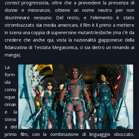
correct
progressista, oltre che a prevedere la presenza di
donne e minoranze, ottiene un nome neutro per non
discriminare nessuno. Del resto, e l’elemento è stato
strombazzato dai media americani, il film è il primo a mettere
in scena una coppia di supereroine mutanti lesbiche (ma c’è da
credere che anche qui, vista la nazionalità giapponese della
fidanzatina di Testata Megasonica, ci sia dietro un rimando ai
manga).
La
form
ula
comu
nque
riman
e la
stess
a del
primo film, con la combinazione di linguaggio sboccato,