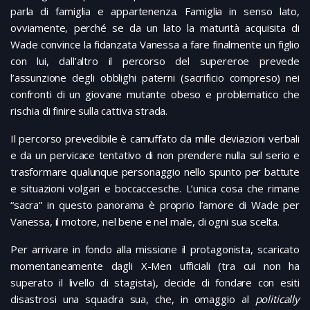
parla di famiglia e appartenenza. Famiglia in senso lato,
ovviamente, perché se da un lato la maturità acquisita di
Wade convince la fidanzata Vanessa a fare finalmente un figlio
con lui, dall’altro il percorso del supereroe prevede
l’assunzione degli obblighi paterni (sacrificio compreso) nei
confronti di un giovane mutante obeso e problematico che
rischia di finire sulla cattiva strada.
Il percorso prevedibile è camuffato da mille deviazioni verbali
e da un pervicace tentativo di non prendere nulla sul serio e
trasformare qualunque personaggio nello spunto per battute
e situazioni volgari e boccaccesche. L’unica cosa che rimane
“sacra” in questo panorama è proprio l’amore di Wade per
Vanessa, il motore, nel bene e nel male, di ogni sua scelta.
Per arrivare in fondo alla missione il protagonista, scaricato
momentaneamente dagli X-Men ufficiali (tra cui non ha
superato il livello di stagista), decide di fondare con esiti
disastrosi una squadra sua, che, in omaggio al
politically