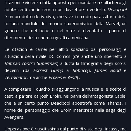
citazioni e violenza fatta apposta per mandare in solluchero gli
adolescenti che in teoria non dovrebbero vederlo.
Deadpool
è un prodotto derivativo, che vive in modo parassitario della
fortuna mondiale del mondo superomistico della Marvel, un
genere che nel bene o nel male è diventato il punto di
riferimento della cinematografia americana.
Le citazioni e camei per altro spaziano dai personaggi e
situazioni della rivale DC Comics (c’è anche uno sberleffo a
Batman contro Superman
) a tutta la filmografia degli scorsi
decenni (da
Forrest Gump
a
Robocop, James Bond
e
Terminator
, ma anche
Frozen
e
Yentl
) .
A completare il quadro si aggiungono la musica e le scelte di
cast, a partire da Josh Brolin, nei panni dell’antagonista Cable,
che a un certo punto Deadpool apostrofa come Thanos, il
nome del personaggio che Brolin interpreta nella saga degli
Avengers.
L’operazione è riuscitissima dal punto di vista degli incassi, ma