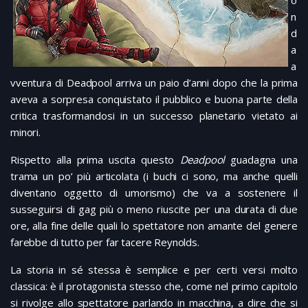
n
d
a
a
vventura di Deadpool arriva un paio d’anni dopo che la prima
aveva a sorpresa conquistato il pubblico e buona parte della
critica trasformandosi in un successo planetario vietato ai
minori.
Rispetto alla prima uscita questo
Deadpool
guadagna una
trama un po’ più articolata (i buchi ci sono, ma anche quelli
diventano oggetto di umorismo) che va a sostenere il
susseguirsi di gag più o meno riuscite per una durata di due
ore, alla fine delle quali lo spettatore non amante del genere
farebbe di tutto per far tacere Reynolds.
La storia in sé stessa è semplice e per certi versi molto
classica: è il protagonista stesso che, come nel primo capitolo
si rivolge allo spettatore parlando in macchina, a dire che si