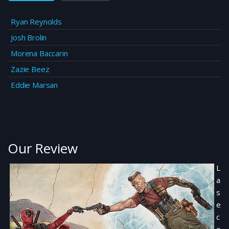
Ryan Reynolds
Josh Brolin
Morena Baccarin
Zazie Beez
Eddie Marsan
Our Review
L
a
s
e
c
o