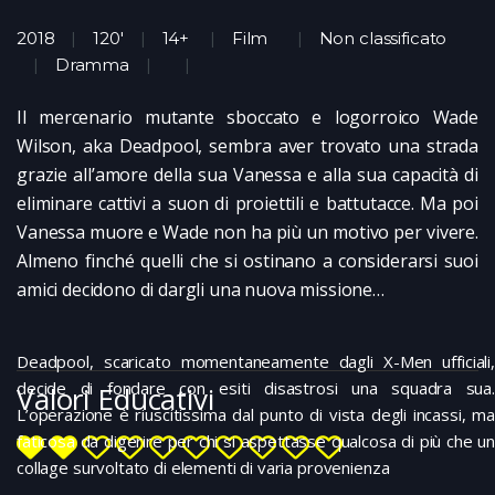
2018
120'
14+
Film
Non classificato
Dramma
Il mercenario mutante sboccato e logorroico Wade
Wilson, aka Deadpool, sembra aver trovato una strada
grazie all’amore della sua Vanessa e alla sua capacità di
eliminare cattivi a suon di proiettili e battutacce. Ma poi
Vanessa muore e Wade non ha più un motivo per vivere.
Almeno finché quelli che si ostinano a considerarsi suoi
amici decidono di dargli una nuova missione…
Deadpool, scaricato momentaneamente dagli X-Men ufficiali,
decide di fondare con esiti disastrosi una squadra sua.
Valori Educativi
L’operazione è riuscitissima dal punto di vista degli incassi, ma
faticosa da digerire per chi si aspettasse qualcosa di più che un
collage survoltato di elementi di varia provenienza