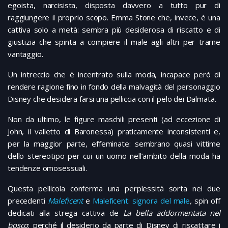
egoista, narcisista, disposta davvero a tutto pur di
raggiungere il proprio scopo. Emma Stone che, invece, è una
cattiva solo a metà: sembra più desiderosa di riscatto e di
giustizia che spinta a compiere il male agli altri per trarne
vantaggio.
Un intreccio che è incentrato sulla moda, incapace però di
rendere ragione fino in fondo della malvagità del personaggio
Disney che desidera farsi una pelliccia con il pelo dei Dalmata.
Non da ultimo, le figure maschili presenti (ad eccezione di
John, il valletto di Baronessa) praticamente inconsistenti e,
per la maggior parte, effeminate: sembrano quasi vittime
dello stereotipo per cui un uomo nell’ambito della moda ha
tendenze omosessuali.
Questa pellicola conferma una perplessità sorta nei due
precedenti
Maleficent
e
Maleficent: signora del male
,
spin off
dedicati alla strega cattiva de
La bella addormentata nel
bosco
: perché il desiderio da parte di Disney di riscattare i