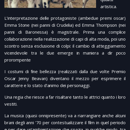
artistica.
L’interpretazione delle protagoniste (ambedue premi oscar)
Emma Stone (nei panni di Crudelia) ed Emma Thompson (nei
panni di Baronessa) è magistrale. Prima una complice
collaborazione nella realizzazione di capi di alta moda, poi uno
scontro senza esclusione di colpi: il cambio di atteggiamento
vicendevole tra le due emerge in maniera a dir poco
prorompente
I costumi di fine bellezza (realizzati dalla due volte Premio
Oscar Jenny Beavan) diventano il mezzo per esprimere il
carattere e lo stato d’animo dei personaggi.
Una regia che riesce a far risaltare tanto le attrici quanto i loro
vestiti.
La musica (quasi onnipresente) va a riarrangiare anche alcuni
brani degli anni ’70 per contestualizzare il film in quel periodo
e per dare un’ambientazione che spazia, in qualche modo, tra