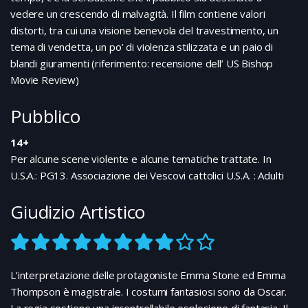
estendono delle vaste secche e in notti di tempesta
vedere un crescendo di malvagità. Il film contiene valori
come quella le onde possono raggiungere i 18
metri…..
distorti, tra cui una visione benevola del travestimento, un
tema di vendetta, un po’ di violenza stilizzata e un paio di
blandi giuramenti (riferimento: recensione dell’ US Bishop
Movie Review)
Pubblico
14+
Per alcune scene violente e alcune tematiche trattate. In
U.S.A.: PG13. Associazione dei Vescovi cattolici U.S.A. : Adulti
Giudizio Artistico
L’interpretazione delle protagoniste Emma Stone ed Emma
Thompson è magistrale. I costumi fantasiosi sono da Oscar.
La regia sostiene una incontrollabile esplosione di fantasia. Il