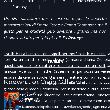
2021
134 min
14+
Film
Non classificato
Fantasy
Un film sfavillante per i costumi e per le superbe
interpretazioni di Emma Stone e Emma Thompson ma il
gusto per la crudeltà può divertire i grandi ma non
risultare adatto per i più piccoli. Su
Disney+
Estella è una bambina con i capelli per metà bianchi e per metà
neri. Ha un carattere molto vivace (la madre chiama Crudelia
TRAILER
questo suo lato del carattere), desidera diventare una stilista
famosa. Vive con la madre Catherine, in più occasioni viene
espulsa da diverse scuole. Una sera, mentre è con la madre, si
Known For Craig Gillespie
intrufola ad una festa organizzata dalla proprietaria di una
grande casa di moda: Baronessa. Per un incidente di cui si sente
2026
Fantascienza
responsabile, Catherine muore ed Estella resta orfana. Conosce
SUPERGIRL
due ragazzi della sua età, Jasper e Horace, e cresce con loro
Attraverso la storia di due donne, una cugina di
sbarcando il lunario con piccoli furti. Diventata grande, continua a