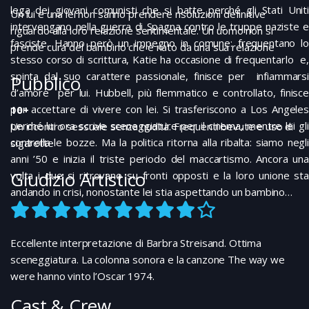
lega dei giovani comunisti che si batte perché gli Stati Uniti
Un lui e una lei non sanno prendere risoluzioni definitive
intervengano nella guerra di Spagna contro le truppe naziste e
riguardo alla loro relazione sentimentale. Un uomo non si
fasciste. Hanno però un impegno in comune: frequentano lo
prende cura del bambino che è nato da una sua relazione
stesso corso di scrittura, Katie ha occasione di frequentarlo e,
spinta dal suo carattere passionale, finisce per infiammarsi
Pubblico
d’amore per lui. Hubbell, più flemmatico e controllato, finisce
per accettare di vivere con lei. Si trasferiscono a Los Angeles
10+
perché lui ora scrive sceneggiature per il cinema, mentre lei gli
Un incontro sessuale senza nudità. Frequenti bevute e uso di
controlla le bozze. Ma la politica ritorna alla ribalta: siamo negli
sigarette
anni ’50 e inizia il triste periodo del maccartismo. Ancora una
Giudizio Artistico
volta i due si ritrovano su fronti opposti e la loro unione sta
andando in crisi, nonostante lei stia aspettando un bambino…
Eccellente interpretazione di Barbra Streisand. Ottima
sceneggiatura. La colonna sonora e la canzone The way we
were hanno vinto l’Oscar 1974.
Cast & Crew