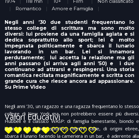
1974
118 min
10+
Film
Non classificato
Romantico
Amore e Famiglia
Negli anni ’30 due studenti frequentano lo
stesso college di scrittura ma sono molto
diversi: lui proviene da una famiglia agiata e si
dedica soprattutto allo sport; lei è molto
impegnata politicamente e sbarca il lunario
lavorando in un bar. Lei si innamora
perdutamente; lui accetta la relazione ma gli
anni passano (si arriva agli anni ’50) e i due
continuano ad attrarsi e respingersi. Una storia
romantica recitata magnificamente e scritta con
grande cura che riesce ancora ad appassionare.
Su Prime Video
Negli anni ’30, un ragazzo e una ragazza frequentano lo stesso
college di New York ma non potrebbero essere più diversi.
Valori Educativi
Hubbell è il classico WASP: di famiglia benestante, biondo e
bello, è un grande sportivo mentre Katie, di origini ebree,
sbarca il lunario facendo la cameriera in un bar, è aderente alla