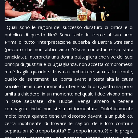
Quali sono le ragioni del successo duraturo di critica e di
pubblico di questo film? Sono tante le frecce al suo arco.
Prima di tutto l’interpretazione superba di Barbra Streisand
(peccato che non abbia vinto l’Oscar nonostante sia stata
candidata). Interpreta una donna battagliera che vive dei suoi
principi di giustizia e di uguaglianza, non accetta compromessi
ma è fragile quando si trova a combattere su un altro fronte,
quello dei sentimenti. Lei porta avanti a testa alta la causa
sociale che in quel momento ritiene sia la più giusta ma poi si
umilia a chiedere, in un momento nel quale i due vivono ormai
in case separate, che Hubbell venga almeno a tenerle
compagnia finché non si sia addormentata. Dialetticamente
molto brava quando tiene un discorso davanti a un pubblico,
cerca inutilmente di trovare le ragioni delle loro continue
separazioni (è troppo brutta? E’ troppo irruente?) e lo prega,
con calma apparente, se possono almeno restare amici.