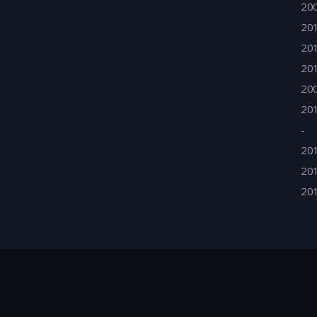
20
20
20
20
20
20
-
20
20
20