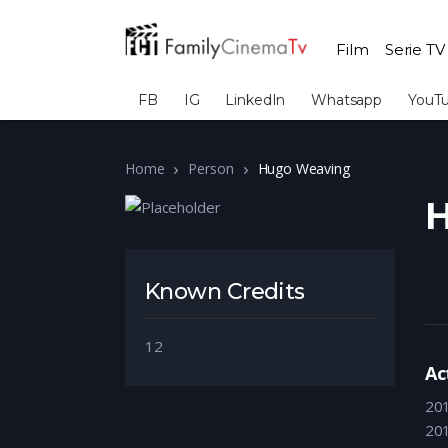
Film
Serie TV
FB
IG
LinkedIn
Whatsapp
YouT
Home
Person
Hugo Weaving
H
Known Credits
12
Ac
20
20