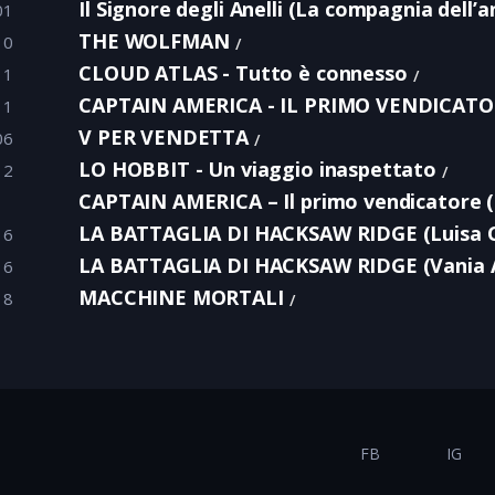
Il Signore degli Anelli (La compagnia dell’an
01
THE WOLFMAN
10
CLOUD ATLAS - Tutto è connesso
11
CAPTAIN AMERICA - IL PRIMO VENDICATORE 
11
V PER VENDETTA
06
LO HOBBIT - Un viaggio inaspettato
12
CAPTAIN AMERICA – Il primo vendicatore 
LA BATTAGLIA DI HACKSAW RIDGE (Luisa C
16
LA BATTAGLIA DI HACKSAW RIDGE (Vania 
16
MACCHINE MORTALI
18
FB
IG