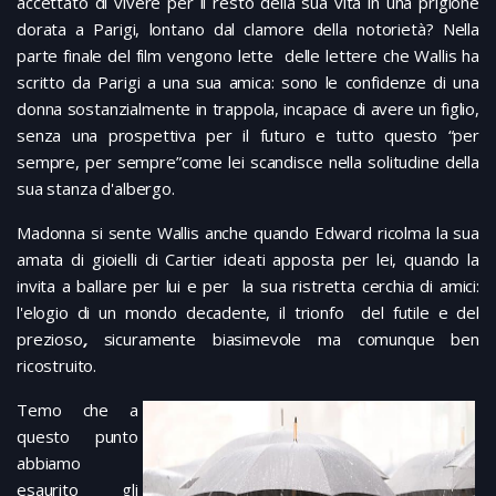
accettato di vivere per il resto della sua vita in una prigione
dorata a Parigi, lontano dal clamore della notorietà? Nella
parte finale del film vengono lette delle lettere che Wallis ha
scritto da Parigi a una sua amica: sono le confidenze di una
donna sostanzialmente in trappola, incapace di avere un figlio,
senza una prospettiva per il futuro e tutto questo “per
sempre, per sempre”come lei scandisce nella solitudine della
sua stanza d'albergo.
Madonna si sente Wallis anche quando Edward ricolma la sua
amata di gioielli di Cartier ideati apposta per lei, quando la
invita a ballare per lui e per la sua ristretta cerchia di amici:
l'elogio di un mondo decadente, il trionfo del futile e del
prezioso
,
sicuramente biasimevole ma comunque ben
ricostruito.
Temo che a
questo punto
abbiamo
esaurito gli