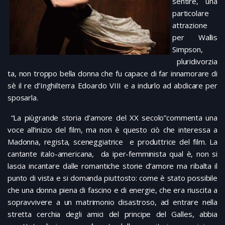
sentire, una
particolare
attrazione
per Wallis
Simpson,
pluridivorzia
ta, non troppo bella donna che fu capace di far innamorare di
sè il re d’Inghilterra Edoardo VIII e a indurlo ad abdicare per
sposarla.
“La piùgrande storia d’amore del XX secolo”commenta una
voce all’inizio del film, ma non è questo ciò che interessa a
Madonna, regista, sceneggiatrice e produttrice del film. La
cantante italo-americana, da iper-femminista qual è, non si
lascia incantare dalle romantiche storie d’amore ma ribalta il
punto di vista e si domanda piuttosto: come è stato possibile
che una donna piena di fascino e di energie, che era riuscita a
sopravvivere a un matrimonio disastroso, ad entrare nella
stretta cerchia degli amici del principe del Galles, abbia