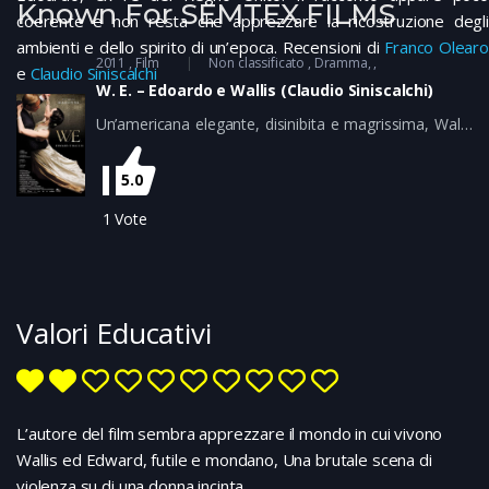
Known For SEMTEX FILMS
coerente e non resta che apprezzare la ricostruzione degli
ambienti e dello spirito di un’epoca. Recensioni di
Franco Olearo
2011
Film
Non classificato
Dramma
e
Claudio Siniscalchi
W. E. – Edoardo e Wallis (Claudio Siniscalchi)
Un’americana elegante, disinibita e magrissima, Wallis
Simpson, fece perdere la testa a Edward d’Inghilterra,
duca di Windsor e Re Edoardo VII per poco meno di un
5.0
anno (soli undici mesi nel 1936). Parlando in temi
mediatici, quello di Wallis ed Edward fu lo scandalo del
1
Vote
XX secolo
Valori Educativi
L’autore del film sembra apprezzare il mondo in cui vivono
Wallis ed Edward, futile e mondano, Una brutale scena di
violenza su di una donna incinta