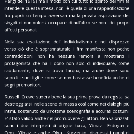
Parigi del 1919) ma il modo con cui tutto lo spirito del film fa
intendere questa intesa, non è quella di una rappacificazione
fra popoli un tempo avversari ma la privata aspirazione dei
singoli di non volersi occupare di null’altro se non dei propri
affetti personali.
Nella sua esaltazione dell’ individualismo e nel disprezzo
verso ciò che è soprannaturale il film manifesta non poche
contraddizioni: non ha nessuna remora a mostrarci il
protagonista che ha il dono non solo di individuare, come
rabdomante, dove si trova l’acqua, ma anche dove sono
sepolti i suoi figli e come se non bastasse beneficia anche di
sogni premonitori.
Russell Crowe supera bene la sua prima prova da regista: sa
destreggiarsi nelle scene di massa così come nei dialoghi più
intimi, sostenuto da un’ottima scenografia e accurati costumi.
E’ stato valido anche nel promuovere gli attori. Ben valorizzati
sono i due interpreti di origine turca, Yilmaz Erdogan e
Cem Yilmaz e anche Olga Kurylenko, dismessi i panni di