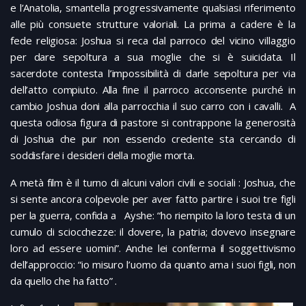
e l’Anatolia, smantella progressivamente qualsiasi riferimento
alle più consuete strutture valoriali. La prima a cadere è la
fede religiosa: Joshua si reca dal parroco del vicino villaggio
per dare sepoltura a sua moglie che si è suicidata. Il
sacerdote contesta l’impossibilità di darle sepoltura per via
dell’atto compiuto. Alla fine il parroco acconsente purché in
cambio Joshua doni alla parrocchia il suo carro con i cavalli. A
questa odiosa figura di pastore si contrappone la generosità
di Joshua che pur non essendo credente sta cercando di
soddisfare i desideri della moglie morta.
A metà film è il turno di alcuni valori civili e sociali : Joshua, che
si sente ancora colpevole per aver fatto partire i suoi tre figli
per la guerra, confida a Ayshe: “ho riempito la loro testa di un
cumulo di sciocchezze: il dovere, la patria; dovevo insegnare
loro ad essere uomini”. Anche lei conferma il soggettivismo
dell’approccio: “io misuro l’uomo da quanto ama i suoi figli, non
da quello che ha fatto” .