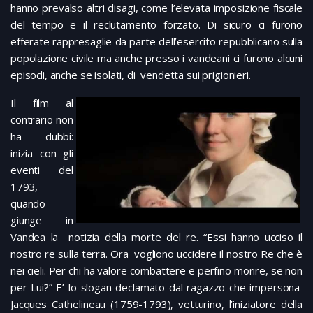
hanno prevalso altri disagi, come l’elevata imposizione fiscale
del tempo e il reclutamento forzato. Di sicuro ci furono
efferate rappresaglie da parte dell’esercito repubblicano sulla
popolazione civile ma anche presso i vandeani ci furono alcuni
episodi, anche se isolati, di vendetta sui prigionieri.
Il film al
contrario non
ha dubbi:
inizia con gli
eventi del
1793,
quando
giunge in
Vandea la notizia della morte del re. “Essi hanno ucciso il
nostro re sulla terra. Ora vogliono uccidere il nostro Re che è
nei cieli. Per chi ha valore combattere e perfino morire, se non
per Lui?” E’ lo slogan declamato dal ragazzo che impersona
Jacques Cathelineau (1759-1793), vetturino, l’iniziatore della