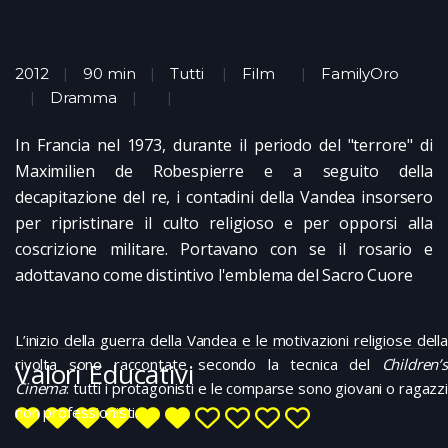
2012
90 min
Tutti
Film
FamilyOro
Dramma
In Francia nel 1973, durante il periodo del "terrore" di
Maximilien de Robespierre e a seguito della
decapitazione del re, i contadini della Vandea insorsero
per ripristinare il culto religioso e per opporsi alla
coscrizione militare. Portavano con se il rosario e
adottavano come distintivo l'emblema del Sacro Cuore
L’inizio della guerra della Vandea e le motivazioni religiose della
rivolta sono raccontate secondo la tecnica del
Children’s
Valori Educativi
Cinema
: tutti i protagonisti e le comparse sono giovani o ragazzi
non professionisti.