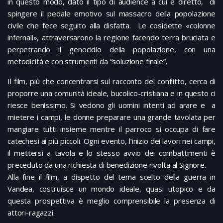
in questo modo, dato il tipo di audience a cui è diretto, di
spingere il pedale emotivo sul massacro della popolazione
civile che fece seguito alla disfatta. Le cosìdette «colonne
infernali», attraversarono la regione facendo terra bruciata e
perpetrando il genocidio della popolazione, con una
metodicità e con strumenti da “soluzione finale”.
Il film, più che concentrarsi sul racconto del conflitto, cerca di
proporre una comunità ideale, bucolico-cristiana e in questo ci
riesce benissimo. Si vedono gli uomini intenti ad arare e a
mietere i campi, le donne preparare una grande tavolata per
mangiare tutti insieme mentre il parroco si occupa di fare
catechesi ai più piccoli. Ogni evento, l’inizio dei lavori nei campi,
il mettersi a tavola e lo stesso avvio dei combattimenti è
preceduto da una richiesta di benedizione rivolta al Signore.
Alla fine il film, a dispetto del tema scelto della guerra in
Vandea, costruisce un mondo ideale, quasi utopico e da
questa prospettiva è meglio comprensibile la presenza di
attori-ragazzi.