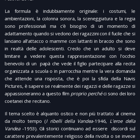
La formula è indubbiamente originale: i costumi, le
ambientazioni, la colonna sonora, la sceneggiatura e la regia
sono professionali ma c’è bisogno di un momento di
adattamento quando si vedono dei ragazzini con il fucile che si
lanciano all’attacco o mamme con lattanti in braccio che sono
in realtà delle adolescenti. Credo che un adulto si deve
limitare a vedere questa rappresentazione con l’occhio
benevolo di un papà che vede il figlio partecipare alla recita
organizzata a scuola o in parrocchia mentre la vera domanda
che attende una risposta, che è poi la sfida della Navis
Pictures, è sapere se realmente dei ragazzi e delle ragazze si
appassioneranno a questo film
proprio perché
ci sono dei loro
coetanei che recitano.
Il tema scelto è alquanto ostico e non più trattato al cinema
da molto tempo (
I ribelli della Vandea
-1946,
L’eroe della
Vandea
-1953). Gli storici continuano ad essere discordi sul
carattere prevalentemente religioso della rivolta o se invece