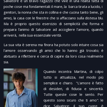
Salvatore è un bravo ragazzo che vive in una realtà fatta di
poche cose ma fondamentali: il mare, la barca tirata a lucido, i
genitori, la nonna che sta in collina e che cucina tanto bene, gli
amici, la casa con le finestre che si affacciano sulla distesa blu.
Ma è proprio questo esercizio di semplicità che forma e
prepara l'animo di Salvatore ad accogliere l'amore, quando
arriverà, nella sua essenziale verità.
La sua vita è serena ma finora ha potuto solo intuire cosa sia
l'amore osservando gli amici che lo hanno già trovato; è
abituato a riflettere e cerca di capire da loro cosa realmente
sia.
Quando incontra Martina, di colpo
tutto si attualizza, nel modo più
semplice e chiaro. "L'amore è fatto
di desideri, di fiducia e sincerità.
Tutte queste cose le sento. Per
questo sono sicuro che ti amo": le
dice Salvatore; il suo cuore è